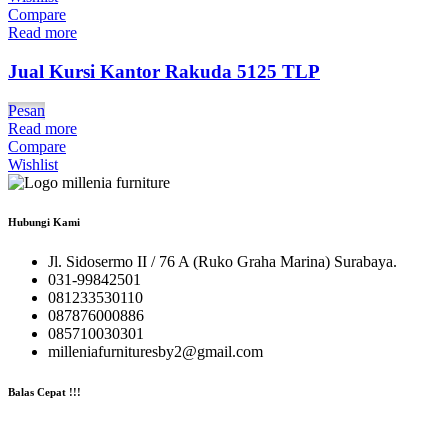
Compare
Read more
Jual Kursi Kantor Rakuda 5125 TLP
Pesan
Read more
Compare
Wishlist
Hubungi Kami
Jl. Sidosermo II / 76 A (Ruko Graha Marina) Surabaya.
031-99842501
081233530110
087876000886
085710030301
milleniafurnituresby2@gmail.com
Balas Cepat !!!