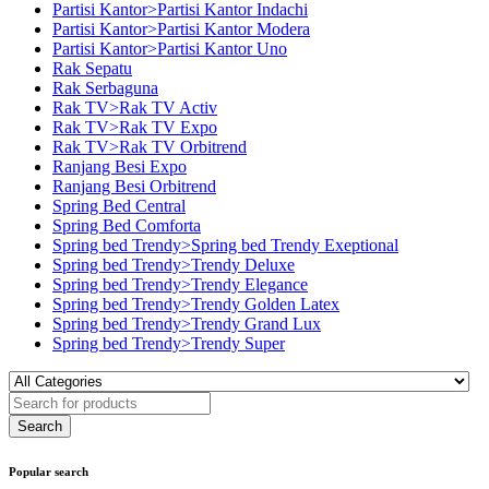
Partisi Kantor>Partisi Kantor Indachi
Partisi Kantor>Partisi Kantor Modera
Partisi Kantor>Partisi Kantor Uno
Rak Sepatu
Rak Serbaguna
Rak TV>Rak TV Activ
Rak TV>Rak TV Expo
Rak TV>Rak TV Orbitrend
Ranjang Besi Expo
Ranjang Besi Orbitrend
Spring Bed Central
Spring Bed Comforta
Spring bed Trendy>Spring bed Trendy Exeptional
Spring bed Trendy>Trendy Deluxe
Spring bed Trendy>Trendy Elegance
Spring bed Trendy>Trendy Golden Latex
Spring bed Trendy>Trendy Grand Lux
Spring bed Trendy>Trendy Super
Popular search