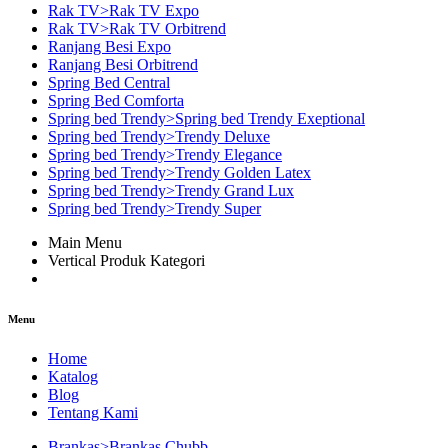
Rak TV>Rak TV Expo
Rak TV>Rak TV Orbitrend
Ranjang Besi Expo
Ranjang Besi Orbitrend
Spring Bed Central
Spring Bed Comforta
Spring bed Trendy>Spring bed Trendy Exeptional
Spring bed Trendy>Trendy Deluxe
Spring bed Trendy>Trendy Elegance
Spring bed Trendy>Trendy Golden Latex
Spring bed Trendy>Trendy Grand Lux
Spring bed Trendy>Trendy Super
Main Menu
Vertical Produk Kategori
Menu
Home
Katalog
Blog
Tentang Kami
Brankas>Brankas Chubb