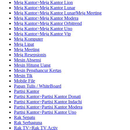
Meja Kantor>Meja Kantor Lion
Meja Kantor>Meja Kantor Lunar
Meja Kantor>Meja Kantor Lunar|Meja Meeting
Meja Kantor>Meja Kantor Modera
Meja Kantor>Meja Kantor Orbitrend
Meja Kantor>Meja Kantor Uno
Meja Kantor>Meja Kantor Vip
Meja Komputer
Meja Lipat
Meja Meeting
Meja Resepsionis
Mesin Absensi
Mesin Hitung Uang
Mesin Penghancur Kertas
Mesin Tik
Mobile File
Papan Tulis / WhiteBoard
Partisi Kantor
Partisi Kantor>Partisi Kantor Donati
Partisi Kantor>Partisi Kantor Indachi
Partisi Kantor>Partisi Kantor Modera
Partisi Kantor>Partisi Kantor Uno
Rak Sepatu
Rak Serbaguna
Rak TV>Rak TV Activ