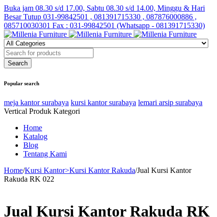
Buka jam 08.30 s/d 17.00, Sabtu 08.30 s/d 14.00, Minggu & Hari
Besar Tutup
031-99842501 , 081391715330 , 087876000886 ,
085710030301 Fax : 031-99842501 (Whatsapp - 081391715330)
Popular search
meja kantor surabaya
kursi kantor surabaya
lemari arsip surabaya
Vertical Produk Kategori
Home
Katalog
Blog
Tentang Kami
Home
/
Kursi Kantor>Kursi Kantor Rakuda
/
Jual Kursi Kantor
Rakuda RK 022
Jual Kursi Kantor Rakuda RK