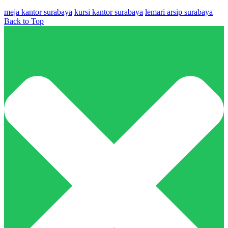
meja kantor surabaya
kursi kantor surabaya
lemari arsip surabaya
Back to Top