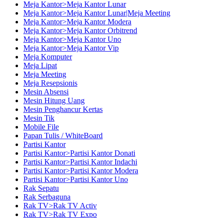
Meja Kantor>Meja Kantor Lunar
Meja Kantor>Meja Kantor Lunar|Meja Meeting
Meja Kantor>Meja Kantor Modera
Meja Kantor>Meja Kantor Orbitrend
Meja Kantor>Meja Kantor Uno
Meja Kantor>Meja Kantor Vip
Meja Komputer
Meja Lipat
Meja Meeting
Meja Resepsionis
Mesin Absensi
Mesin Hitung Uang
Mesin Penghancur Kertas
Mesin Tik
Mobile File
Papan Tulis / WhiteBoard
Partisi Kantor
Partisi Kantor>Partisi Kantor Donati
Partisi Kantor>Partisi Kantor Indachi
Partisi Kantor>Partisi Kantor Modera
Partisi Kantor>Partisi Kantor Uno
Rak Sepatu
Rak Serbaguna
Rak TV>Rak TV Activ
Rak TV>Rak TV Expo