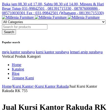
Buka jam 08.30 s/d 17.00, Sabtu 08.30 s/d 14.00, Minggu & Hari
Besar Tutup
031-99842501 , 081391715330 , 087876000886 ,
085710030301 Fax : 031-99842501 (Whatsapp - 081391715330)
Popular search
meja kantor surabaya
kursi kantor surabaya
lemari arsip surabaya
Vertical Produk Kategori
Home
Katalog
Blog
Tentang Kami
Home
/
Kursi Kantor>Kursi Kantor Rakuda
/
Jual Kursi Kantor
Rakuda RK 755
Jual Kursi Kantor Rakuda RK