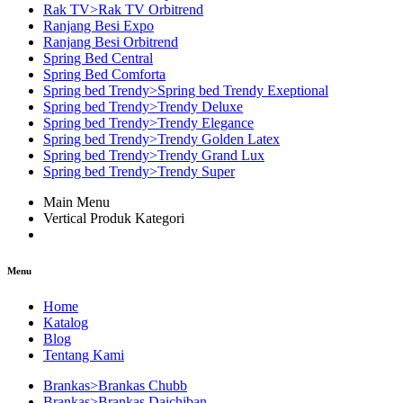
Rak TV>Rak TV Orbitrend
Ranjang Besi Expo
Ranjang Besi Orbitrend
Spring Bed Central
Spring Bed Comforta
Spring bed Trendy>Spring bed Trendy Exeptional
Spring bed Trendy>Trendy Deluxe
Spring bed Trendy>Trendy Elegance
Spring bed Trendy>Trendy Golden Latex
Spring bed Trendy>Trendy Grand Lux
Spring bed Trendy>Trendy Super
Main Menu
Vertical Produk Kategori
Menu
Home
Katalog
Blog
Tentang Kami
Brankas>Brankas Chubb
Brankas>Brankas Daichiban