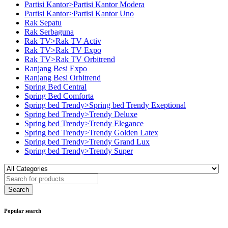
Partisi Kantor>Partisi Kantor Modera
Partisi Kantor>Partisi Kantor Uno
Rak Sepatu
Rak Serbaguna
Rak TV>Rak TV Activ
Rak TV>Rak TV Expo
Rak TV>Rak TV Orbitrend
Ranjang Besi Expo
Ranjang Besi Orbitrend
Spring Bed Central
Spring Bed Comforta
Spring bed Trendy>Spring bed Trendy Exeptional
Spring bed Trendy>Trendy Deluxe
Spring bed Trendy>Trendy Elegance
Spring bed Trendy>Trendy Golden Latex
Spring bed Trendy>Trendy Grand Lux
Spring bed Trendy>Trendy Super
Popular search