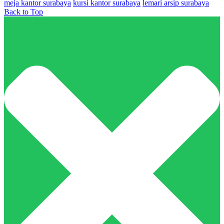
meja kantor surabaya
kursi kantor surabaya
lemari arsip surabaya
Back to Top