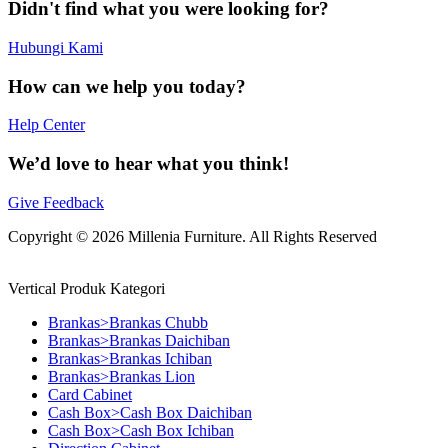
Didn't find what you were looking for?
Hubungi Kami
How can we help you today?
Help Center
We’d love to hear what you think!
Give Feedback
Copyright © 2026 Millenia Furniture. All Rights Reserved
Vertical Produk Kategori
Brankas>Brankas Chubb
Brankas>Brankas Daichiban
Brankas>Brankas Ichiban
Brankas>Brankas Lion
Card Cabinet
Cash Box>Cash Box Daichiban
Cash Box>Cash Box Ichiban