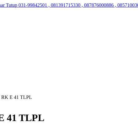
sar Tutup
031-99842501 , 081391715330 , 087876000886 , 08571003
da RK E 41 TLPL
 E 41 TLPL