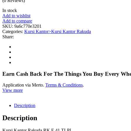
(0 Reviews)
In stock
Add to wishlist
Add to compare
SKU:
9a6c770e3201
Categories:
Kursi Kantor>Kursi Kantor Rakuda
Share:
Earn Cash Back For The Things You Buy Every Wh
Application via Merto.
Terms & Conditions
.
View more
Description
Description
Kursi Kantor Rakuda RK E 41 TLPL