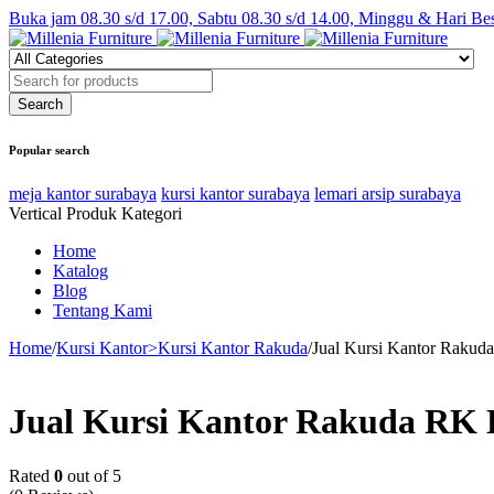
Buka jam 08.30 s/d 17.00, Sabtu 08.30 s/d 14.00, Minggu & Hari Be
Popular search
meja kantor surabaya
kursi kantor surabaya
lemari arsip surabaya
Vertical Produk Kategori
Home
Katalog
Blog
Tentang Kami
Home
/
Kursi Kantor>Kursi Kantor Rakuda
/
Jual Kursi Kantor Raku
Jual Kursi Kantor Rakuda RK
Rated
0
out of 5