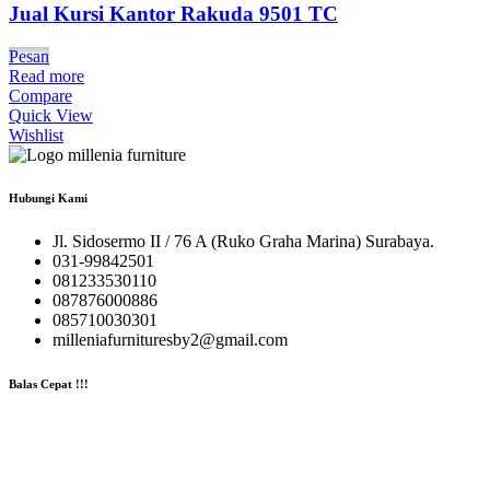
Jual Kursi Kantor Rakuda 9501 TC
Pesan
Read more
Compare
Quick View
Wishlist
Hubungi Kami
Jl. Sidosermo II / 76 A (Ruko Graha Marina) Surabaya.
031-99842501
081233530110
087876000886
085710030301
milleniafurnituresby2@gmail.com
Balas Cepat !!!