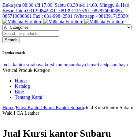
Buka jam 08.30 s/d 17.00, Sabtu 08.30 s/d 14.00, Minggu & Hari
Besar Tutup
031-99842501 , 081391715330 , 087876000886 ,
085710030301 Fax : 031-99842501 (Whatsapp - 081391715330)
Popular search
meja kantor surabaya
kursi kantor surabaya
lemari arsip surabaya
Vertical Produk Kategori
Home
Katalog
Blog
Tentang Kami
Home
/
Kursi Kantor>Kursi Kantor Subaru
/
Jual Kursi kantor Subaru
Wald I CA Leather
Jual Kursi kantor Subaru