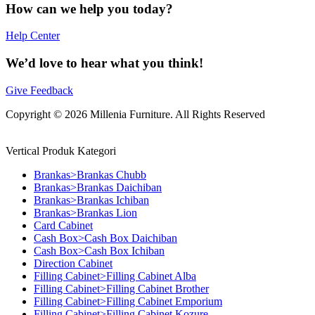
How can we help you today?
Help Center
We’d love to hear what you think!
Give Feedback
Copyright © 2026 Millenia Furniture. All Rights Reserved
Vertical Produk Kategori
Brankas>Brankas Chubb
Brankas>Brankas Daichiban
Brankas>Brankas Ichiban
Brankas>Brankas Lion
Card Cabinet
Cash Box>Cash Box Daichiban
Cash Box>Cash Box Ichiban
Direction Cabinet
Filling Cabinet>Filling Cabinet Alba
Filling Cabinet>Filling Cabinet Brother
Filling Cabinet>Filling Cabinet Emporium
Filling Cabinet>Filling Cabinet Kozure