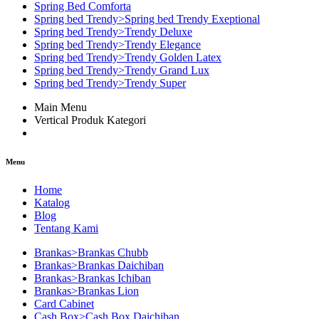
Spring Bed Comforta
Spring bed Trendy>Spring bed Trendy Exeptional
Spring bed Trendy>Trendy Deluxe
Spring bed Trendy>Trendy Elegance
Spring bed Trendy>Trendy Golden Latex
Spring bed Trendy>Trendy Grand Lux
Spring bed Trendy>Trendy Super
Main Menu
Vertical Produk Kategori
Menu
Home
Katalog
Blog
Tentang Kami
Brankas>Brankas Chubb
Brankas>Brankas Daichiban
Brankas>Brankas Ichiban
Brankas>Brankas Lion
Card Cabinet
Cash Box>Cash Box Daichiban