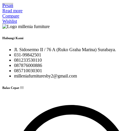
Pesan
Read more
Compare
Wishlist
Hubungi Kami
Jl. Sidosermo II / 76 A (Ruko Graha Marina) Surabaya.
031-99842501
081233530110
087876000886
085710030301
milleniafurnituresby2@gmail.com
Balas Cepat !!!