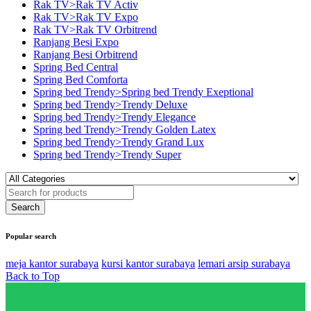
Rak TV>Rak TV Activ
Rak TV>Rak TV Expo
Rak TV>Rak TV Orbitrend
Ranjang Besi Expo
Ranjang Besi Orbitrend
Spring Bed Central
Spring Bed Comforta
Spring bed Trendy>Spring bed Trendy Exeptional
Spring bed Trendy>Trendy Deluxe
Spring bed Trendy>Trendy Elegance
Spring bed Trendy>Trendy Golden Latex
Spring bed Trendy>Trendy Grand Lux
Spring bed Trendy>Trendy Super
Popular search
meja kantor surabaya
kursi kantor surabaya
lemari arsip surabaya
Back to Top