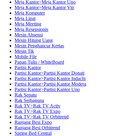
Meja Kantor>Meja Kantor Uno
Meja Kantor>Meja Kantor Vip
Meja Komputer
Meja Lipat
Meja Meeting
Meja Resepsionis
Mesin Absensi
Mesin Hitung Uang
Mesin Penghancur Kertas
Mesin Tik
Mobile File
Papan Tulis / WhiteBoard
Partisi Kantor
Partisi Kantor>Partisi Kantor Donati
Partisi Kantor>Partisi Kantor Indachi
Partisi Kantor>Partisi Kantor Modera
Partisi Kantor>Partisi Kantor Uno
Rak Sepatu
Rak Serbaguna
Rak TV>Rak TV Activ
Rak TV>Rak TV Expo
Rak TV>Rak TV Orbitrend
Ranjang Besi Expo
Ranjang Besi Orbitrend
Spring Bed Central