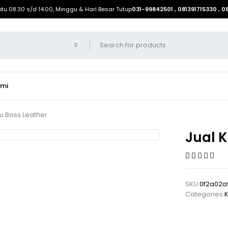
btu 08.30 s/d 14.00, Minggu & Hari Besar Tutup
031-99842501 , 081391715330 , 
ami
ru Boss Leather
Jual K
SKU:
0f2a02a
Categories:
K