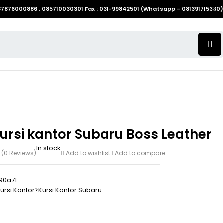
087876000886 , 085710030301 Fax : 031-99842501 (Whatsapp - 081391715330)
ursi kantor Subaru Boss Leather
In stock
(0 Reviews)
Add to wishlist
Add to compare
90a71
ursi Kantor>Kursi Kantor Subaru