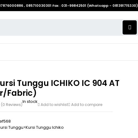
087876000886 , 085710030301 Fax : 031-99842501 (Whatsapp - 081391715330)
ursi Tunggu ICHIKO IC 904 AT
r/Fabric)
In stock
(0 Reviews)
Add to wishlist
Add to compare
ef568
ursi Tunggu>Kursi Tunggu Ichiko