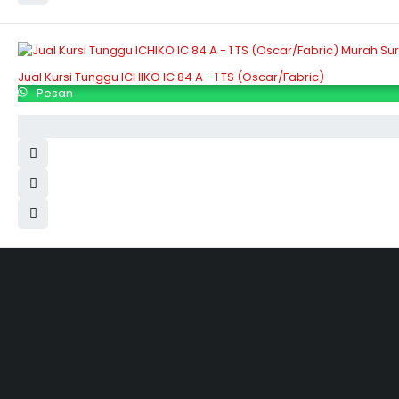
Jual Kursi Tunggu ICHIKO IC 84 A - 1 TS (Oscar/Fabric)
Pesan
Hubungi Kami
Jl. Sidosermo II / 76 A (Ruko Graha Marina) Surabaya.
031-99842501
081233530110
087876000886