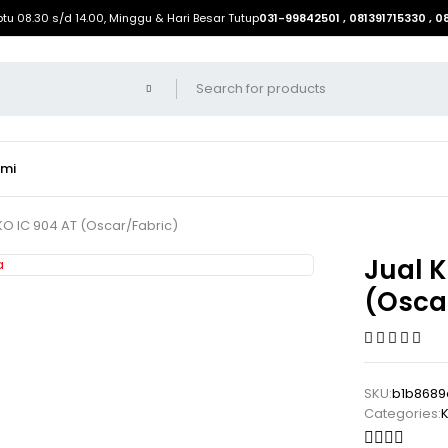
btu 08.30 s/d 14.00, Minggu & Hari Besar Tutup
031-99842501 , 081391715330 , 
ami
KO IC 904 AT (Oscar/Fabric)
Jual K
(Osca
SKU:
b1b8689
Categories:
K