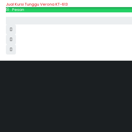
Jual Kursi Tunggu Verona KT-613
Pesan
Hubungi Kami
Jl. Sidosermo II / 76 A (Ruko Graha Marina) Surabaya.
031-99842501
081233530110
087876000886
085710030301
milleniafurnituresby2@gmail.com