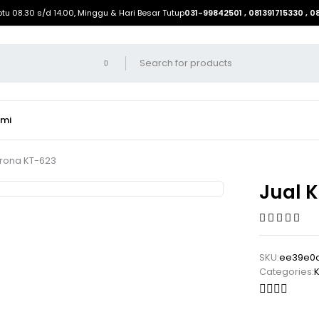
btu 08.30 s/d 14.00, Minggu & Hari Besar Tutup
031-99842501 , 081391715330 , 
ami
erona KT-623
Jual 
SKU:
ee39e0d
Categories: