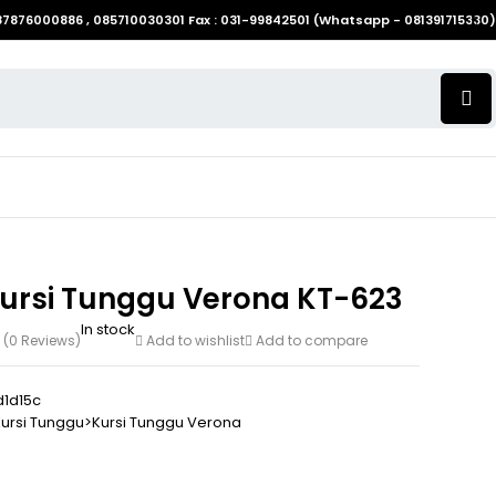
087876000886 , 085710030301 Fax : 031-99842501 (Whatsapp - 081391715330)
Kursi Tunggu Verona KT-623
In stock
(0 Reviews)
Add to wishlist
Add to compare
1d15c
Kursi Tunggu>Kursi Tunggu Verona