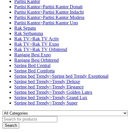
Partisi Kantor
Partisi Kantor>Partisi Kantor Donati
Partisi Kantor>Partisi Kantor Indachi
Partisi Kantor>Partisi Kantor Modera
Partisi Kantor>Partisi Kantor Uno
Rak Sepatu
Rak Serbaguna
Rak TV>Rak TV Activ
Rak TV>Rak TV Expo
Rak TV>Rak TV Orbitrend
Ranjang Besi Expo
Ranjang Besi Orbitrend
Spring Bed Central
Spring Bed Comforta
Spring bed Trendy>Spring bed Trendy Exeptional
Spring bed Trendy>Trendy Deluxe
Spring bed Trendy>Trendy Elegance
Spring bed Trendy>Trendy Golden Latex
Spring bed Trendy>Trendy Grand Lux
Spring bed Trendy>Trendy Super