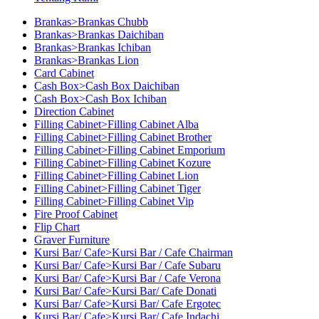
Brankas>Brankas Chubb
Brankas>Brankas Daichiban
Brankas>Brankas Ichiban
Brankas>Brankas Lion
Card Cabinet
Cash Box>Cash Box Daichiban
Cash Box>Cash Box Ichiban
Direction Cabinet
Filling Cabinet>Filling Cabinet Alba
Filling Cabinet>Filling Cabinet Brother
Filling Cabinet>Filling Cabinet Emporium
Filling Cabinet>Filling Cabinet Kozure
Filling Cabinet>Filling Cabinet Lion
Filling Cabinet>Filling Cabinet Tiger
Filling Cabinet>Filling Cabinet Vip
Fire Proof Cabinet
Flip Chart
Graver Furniture
Kursi Bar/ Cafe>Kursi Bar / Cafe Chairman
Kursi Bar/ Cafe>Kursi Bar / Cafe Subaru
Kursi Bar/ Cafe>Kursi Bar / Cafe Verona
Kursi Bar/ Cafe>Kursi Bar/ Cafe Donati
Kursi Bar/ Cafe>Kursi Bar/ Cafe Ergotec
Kursi Bar/ Cafe>Kursi Bar/ Cafe Indachi