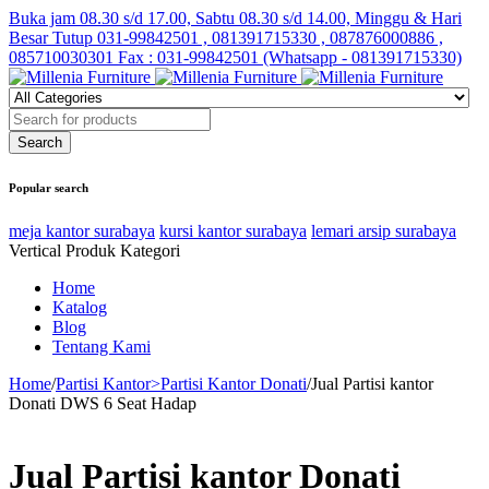
Buka jam 08.30 s/d 17.00, Sabtu 08.30 s/d 14.00, Minggu & Hari
Besar Tutup
031-99842501 , 081391715330 , 087876000886 ,
085710030301 Fax : 031-99842501 (Whatsapp - 081391715330)
Popular search
meja kantor surabaya
kursi kantor surabaya
lemari arsip surabaya
Vertical Produk Kategori
Home
Katalog
Blog
Tentang Kami
Home
/
Partisi Kantor>Partisi Kantor Donati
/
Jual Partisi kantor
Donati DWS 6 Seat Hadap
Jual Partisi kantor Donati