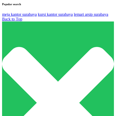
Popular search
meja kantor surabaya
kursi kantor surabaya
lemari arsip surabaya
Back to Top