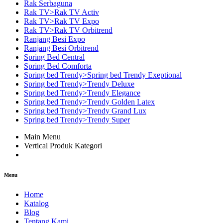
Rak Serbaguna
Rak TV>Rak TV Activ
Rak TV>Rak TV Expo
Rak TV>Rak TV Orbitrend
Ranjang Besi Expo
Ranjang Besi Orbitrend
Spring Bed Central
Spring Bed Comforta
Spring bed Trendy>Spring bed Trendy Exeptional
Spring bed Trendy>Trendy Deluxe
Spring bed Trendy>Trendy Elegance
Spring bed Trendy>Trendy Golden Latex
Spring bed Trendy>Trendy Grand Lux
Spring bed Trendy>Trendy Super
Main Menu
Vertical Produk Kategori
Menu
Home
Katalog
Blog
Tentang Kami