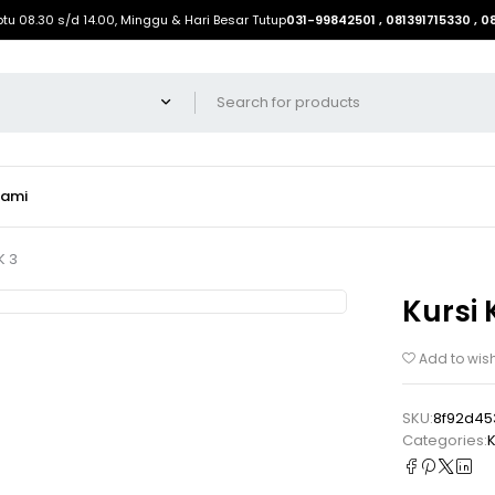
btu 08.30 s/d 14.00, Minggu & Hari Besar Tutup
031-99842501 , 081391715330 , 
Kami
K 3
Kursi 
Add to wish
SKU:
8f92d45
Categories:
K