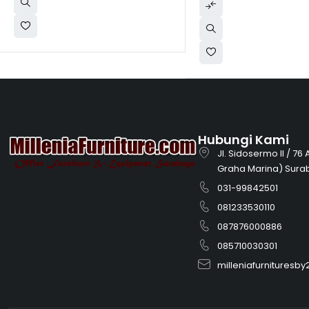
Hubungi Kami
Jl. Sidosermo II / 76
Graha Marina) Sura
031-99842501
081233530110
087876000886
085710030301
milleniafurnitures