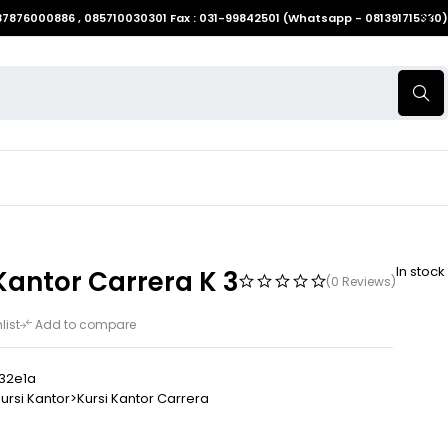
087876000886 , 085710030301 Fax : 031-99842501 (Whatsapp - 081391715330)
In stock
Kantor Carrera K 3
(0 Reviews)
list
Add to compare
32e1a
ursi Kantor>Kursi Kantor Carrera