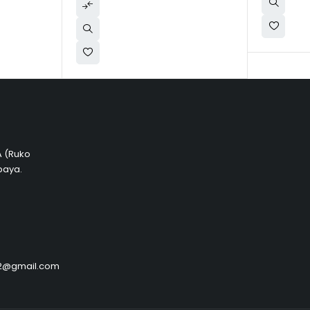
 A (Ruko
baya.
by2@gmail.com