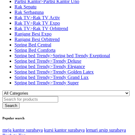
Partisi Kantor>Partisi Kantor Uno
Rak Sepatu
Rak Serbaguna
Rak TV>Rak TV Activ
Rak TV>Rak TV Expo
Rak TV>Rak TV Orbitrend
Ranjang Besi Expo
Ranjang Besi Orbitrend
Spring Bed Central
Spring Bed Comforta
Spring bed Trendy>Spring bed Trendy Exeptional
Spring bed Trendy>Trendy Deluxe
Spring bed Trendy>Trendy Elegance
Spring bed Trendy>Trendy Golden Latex
Spring bed Trendy>Trendy Grand Lux
Spring bed Trendy>Trendy Super
Popular search
meja kantor surabaya
kursi kantor surabaya
lemari arsip surabaya