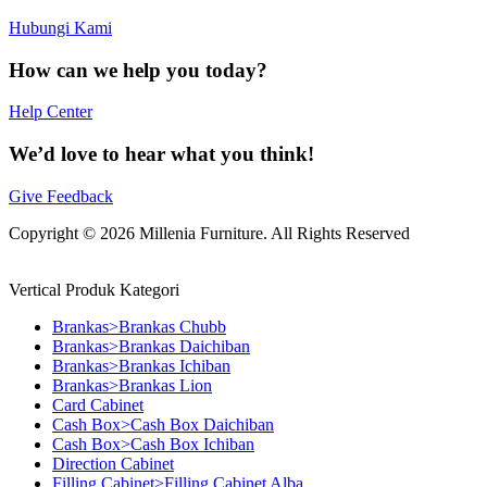
Hubungi Kami
How can we help you today?
Help Center
We’d love to hear what you think!
Give Feedback
Copyright © 2026 Millenia Furniture. All Rights Reserved
Vertical Produk Kategori
Brankas>Brankas Chubb
Brankas>Brankas Daichiban
Brankas>Brankas Ichiban
Brankas>Brankas Lion
Card Cabinet
Cash Box>Cash Box Daichiban
Cash Box>Cash Box Ichiban
Direction Cabinet
Filling Cabinet>Filling Cabinet Alba