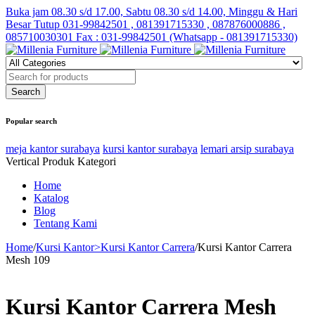
Buka jam 08.30 s/d 17.00, Sabtu 08.30 s/d 14.00, Minggu & Hari
Besar Tutup
031-99842501 , 081391715330 , 087876000886 ,
085710030301 Fax : 031-99842501 (Whatsapp - 081391715330)
Popular search
meja kantor surabaya
kursi kantor surabaya
lemari arsip surabaya
Vertical Produk Kategori
Home
Katalog
Blog
Tentang Kami
Home
/
Kursi Kantor>Kursi Kantor Carrera
/
Kursi Kantor Carrera
Mesh 109
Kursi Kantor Carrera Mesh