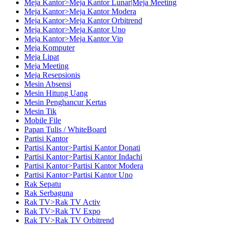
Meja Kantor>Meja Kantor Lunar|Meja Meeting
Meja Kantor>Meja Kantor Modera
Meja Kantor>Meja Kantor Orbitrend
Meja Kantor>Meja Kantor Uno
Meja Kantor>Meja Kantor Vip
Meja Komputer
Meja Lipat
Meja Meeting
Meja Resepsionis
Mesin Absensi
Mesin Hitung Uang
Mesin Penghancur Kertas
Mesin Tik
Mobile File
Papan Tulis / WhiteBoard
Partisi Kantor
Partisi Kantor>Partisi Kantor Donati
Partisi Kantor>Partisi Kantor Indachi
Partisi Kantor>Partisi Kantor Modera
Partisi Kantor>Partisi Kantor Uno
Rak Sepatu
Rak Serbaguna
Rak TV>Rak TV Activ
Rak TV>Rak TV Expo
Rak TV>Rak TV Orbitrend