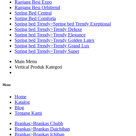
Ranjang Besi Expo
Ranjang Besi Orbitrend
Spring Bed Central
Spring Bed Comforta
Spring bed Trendy>Spring bed Trendy Exeptional
Spring bed Trendy>Trendy Deluxe
Spring bed Trendy>Trendy Elegance
Spring bed Trendy>Trendy Golden Latex
Spring bed Trendy>Trendy Grand Lux
Spring bed Trendy>Trendy Super
Main Menu
Vertical Produk Kategori
Menu
Home
Katalog
Blog
Tentang Kami
Brankas>Brankas Chubb
Brankas>Brankas Daichiban
Brankas>Brankas Ichiban