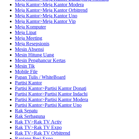
Meja Kantor>Meja Kantor Modera
Meja Kantor>Meja Kantor Orbitrend
Meja Kantor>Meja Kantor Uno
Meja Kantor>Meja Kantor Vip
Meja Komputer
Meja Lipat
Meja Meeting
Meja Resepsionis
Mesin Absensi
Mesin Hitung Uang
Mesin Penghancur Kertas
Mesin Tik
Mobile File
Papan Tulis / WhiteBoard
Partisi Kantor
Partisi Kantor>Partisi Kantor Donati
Partisi Kantor>Partisi Kantor Indachi
Partisi Kantor>Partisi Kantor Modera
Partisi Kantor>Partisi Kantor Uno
Rak Sepatu
Rak Serbaguna
Rak TV>Rak TV Activ
Rak TV>Rak TV Expo
Rak TV>Rak TV Orbitrend
Ranjang Besi Expo