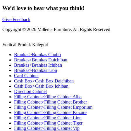
We’d love to hear what you think!
Give Feedback
Copyright © 2026 Millenia Furniture. All Rights Reserved
Vertical Produk Kategori
Brankas>Brankas Chubb
Brankas>Brankas Daichiban
Brankas>Brankas Ichiban
Brankas>Brankas Lion
Card Cabinet
Cash Box>Cash Box Daichiban
Cash Box>Cash Box Ichiban
Direction Cabinet
Filling Cabinet>Filling Cabinet Alba
Filling Cabinet>Filling Cabinet Brother
Filling Cabinet>Filling Cabinet Emporium
Filling Cabinet>Filling Cabinet Kozure
Filling Cabinet>Filling Cabinet Lion
Filling Cabinet>Filling Cabinet Tiger
Filling Cabinet>Filling Cabinet Vip