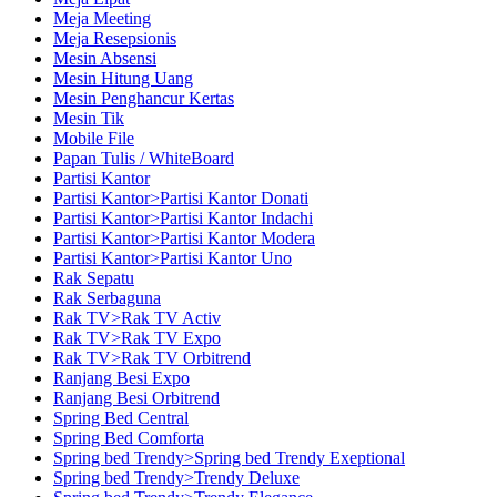
Meja Meeting
Meja Resepsionis
Mesin Absensi
Mesin Hitung Uang
Mesin Penghancur Kertas
Mesin Tik
Mobile File
Papan Tulis / WhiteBoard
Partisi Kantor
Partisi Kantor>Partisi Kantor Donati
Partisi Kantor>Partisi Kantor Indachi
Partisi Kantor>Partisi Kantor Modera
Partisi Kantor>Partisi Kantor Uno
Rak Sepatu
Rak Serbaguna
Rak TV>Rak TV Activ
Rak TV>Rak TV Expo
Rak TV>Rak TV Orbitrend
Ranjang Besi Expo
Ranjang Besi Orbitrend
Spring Bed Central
Spring Bed Comforta
Spring bed Trendy>Spring bed Trendy Exeptional
Spring bed Trendy>Trendy Deluxe