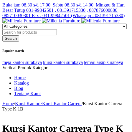
Buka jam 08.30 s/d 17.00, Sabtu 08.30 s/d 14.00, Minggu & Hari
Besar Tutup
031-99842501 , 081391715330 , 087876000886 ,
085710030301 Fax : 031-99842501 (Whatsapp - 081391715330)
Popular search
meja kantor surabaya
kursi kantor surabaya
lemari arsip surabaya
Vertical Produk Kategori
Home
Katalog
Blog
Tentang Kami
Home
/
Kursi Kantor>Kursi Kantor Carrera
/
Kursi Kantor Carrera
Type K 1B
Kursi Kantor Carrera Type K