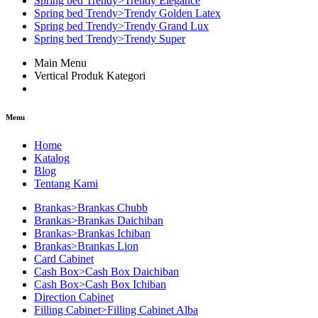
Spring bed Trendy>Trendy Elegance
Spring bed Trendy>Trendy Golden Latex
Spring bed Trendy>Trendy Grand Lux
Spring bed Trendy>Trendy Super
Main Menu
Vertical Produk Kategori
Menu
Home
Katalog
Blog
Tentang Kami
Brankas>Brankas Chubb
Brankas>Brankas Daichiban
Brankas>Brankas Ichiban
Brankas>Brankas Lion
Card Cabinet
Cash Box>Cash Box Daichiban
Cash Box>Cash Box Ichiban
Direction Cabinet
Filling Cabinet>Filling Cabinet Alba