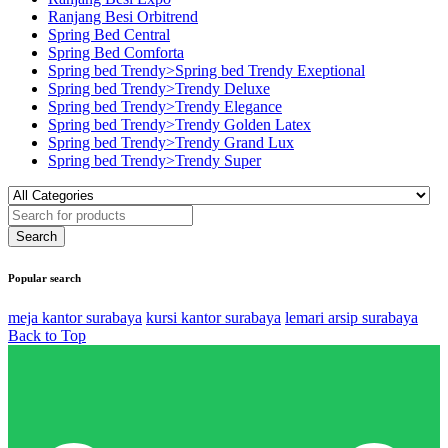
Ranjang Besi Orbitrend
Spring Bed Central
Spring Bed Comforta
Spring bed Trendy>Spring bed Trendy Exeptional
Spring bed Trendy>Trendy Deluxe
Spring bed Trendy>Trendy Elegance
Spring bed Trendy>Trendy Golden Latex
Spring bed Trendy>Trendy Grand Lux
Spring bed Trendy>Trendy Super
Popular search
meja kantor surabaya
kursi kantor surabaya
lemari arsip surabaya
Back to Top