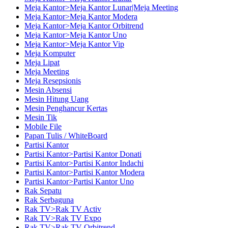
Meja Kantor>Meja Kantor Lunar|Meja Meeting
Meja Kantor>Meja Kantor Modera
Meja Kantor>Meja Kantor Orbitrend
Meja Kantor>Meja Kantor Uno
Meja Kantor>Meja Kantor Vip
Meja Komputer
Meja Lipat
Meja Meeting
Meja Resepsionis
Mesin Absensi
Mesin Hitung Uang
Mesin Penghancur Kertas
Mesin Tik
Mobile File
Papan Tulis / WhiteBoard
Partisi Kantor
Partisi Kantor>Partisi Kantor Donati
Partisi Kantor>Partisi Kantor Indachi
Partisi Kantor>Partisi Kantor Modera
Partisi Kantor>Partisi Kantor Uno
Rak Sepatu
Rak Serbaguna
Rak TV>Rak TV Activ
Rak TV>Rak TV Expo
Rak TV>Rak TV Orbitrend