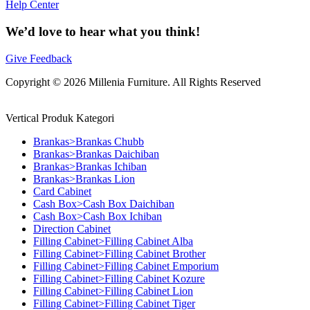
Help Center
We’d love to hear what you think!
Give Feedback
Copyright © 2026 Millenia Furniture. All Rights Reserved
Vertical Produk Kategori
Brankas>Brankas Chubb
Brankas>Brankas Daichiban
Brankas>Brankas Ichiban
Brankas>Brankas Lion
Card Cabinet
Cash Box>Cash Box Daichiban
Cash Box>Cash Box Ichiban
Direction Cabinet
Filling Cabinet>Filling Cabinet Alba
Filling Cabinet>Filling Cabinet Brother
Filling Cabinet>Filling Cabinet Emporium
Filling Cabinet>Filling Cabinet Kozure
Filling Cabinet>Filling Cabinet Lion
Filling Cabinet>Filling Cabinet Tiger