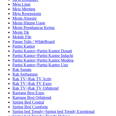
Meja Lipat
Meja Meeting
Meja Resepsionis
Mesin Absensi
Mesin Hitung Uang
Mesin Penghancur Kertas
Mesin Tik
Mobile File
Papan Tulis / WhiteBoard
Partisi Kantor
Partisi Kantor>Partisi Kantor Donati
Partisi Kantor>Partisi Kantor Indachi
Partisi Kantor>Partisi Kantor Modera
Partisi Kantor>Partisi Kantor Uno
Rak Sepatu
Rak Serbaguna
Rak TV>Rak TV Activ
Rak TV>Rak TV Expo
Rak TV>Rak TV Orbitrend
Ranjang Besi Expo
Ranjang Besi Orbitrend
Spring Bed Central
Spring Bed Comforta
Spring bed Trendy>Spring bed Trendy Exeptional