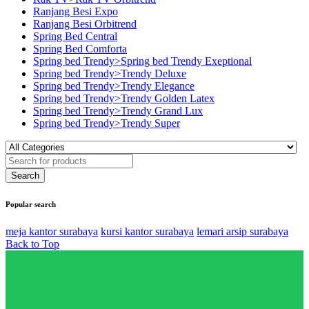
Ranjang Besi Expo
Ranjang Besi Orbitrend
Spring Bed Central
Spring Bed Comforta
Spring bed Trendy>Spring bed Trendy Exeptional
Spring bed Trendy>Trendy Deluxe
Spring bed Trendy>Trendy Elegance
Spring bed Trendy>Trendy Golden Latex
Spring bed Trendy>Trendy Grand Lux
Spring bed Trendy>Trendy Super
Popular search
meja kantor surabaya
kursi kantor surabaya
lemari arsip surabaya
Back to Top