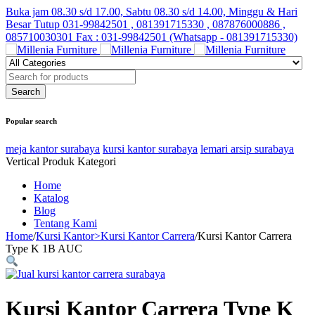
Buka jam 08.30 s/d 17.00, Sabtu 08.30 s/d 14.00, Minggu & Hari
Besar Tutup
031-99842501 , 081391715330 , 087876000886 ,
085710030301 Fax : 031-99842501 (Whatsapp - 081391715330)
Popular search
meja kantor surabaya
kursi kantor surabaya
lemari arsip surabaya
Vertical Produk Kategori
Home
Katalog
Blog
Tentang Kami
Home
/
Kursi Kantor>Kursi Kantor Carrera
/
Kursi Kantor Carrera
Type K 1B AUC
Kursi Kantor Carrera Type K