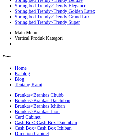
Spring bed Trendy>Trendy Deluxe
Spring bed Trendy>Trendy Elegance
Spring bed Trendy>Trendy Golden Latex
Spring bed Trendy>Trendy Grand Lux
Spring bed Trendy>Trendy Super
Main Menu
Vertical Produk Kategori
Menu
Home
Katalog
Blog
Tentang Kami
Brankas>Brankas Chubb
Brankas>Brankas Daichiban
Brankas>Brankas Ichiban
Brankas>Brankas Lion
Card Cabinet
Cash Box>Cash Box Daichiban
Cash Box>Cash Box Ichiban
Direction Cabinet