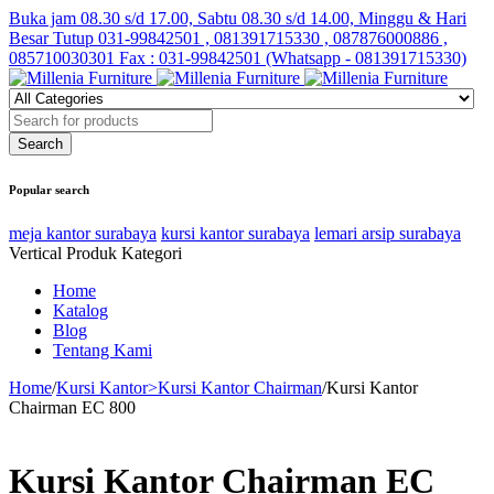
Buka jam 08.30 s/d 17.00, Sabtu 08.30 s/d 14.00, Minggu & Hari
Besar Tutup
031-99842501 , 081391715330 , 087876000886 ,
085710030301 Fax : 031-99842501 (Whatsapp - 081391715330)
Popular search
meja kantor surabaya
kursi kantor surabaya
lemari arsip surabaya
Vertical Produk Kategori
Home
Katalog
Blog
Tentang Kami
Home
/
Kursi Kantor>Kursi Kantor Chairman
/
Kursi Kantor
Chairman EC 800
Kursi Kantor Chairman EC