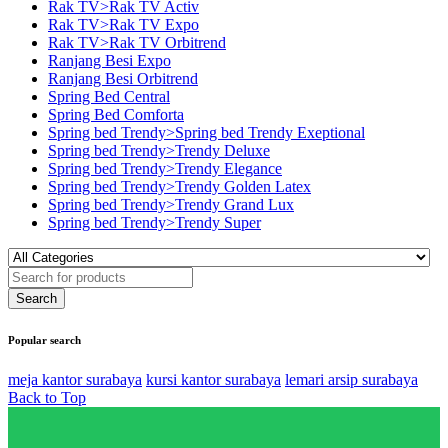
Rak TV>Rak TV Activ
Rak TV>Rak TV Expo
Rak TV>Rak TV Orbitrend
Ranjang Besi Expo
Ranjang Besi Orbitrend
Spring Bed Central
Spring Bed Comforta
Spring bed Trendy>Spring bed Trendy Exeptional
Spring bed Trendy>Trendy Deluxe
Spring bed Trendy>Trendy Elegance
Spring bed Trendy>Trendy Golden Latex
Spring bed Trendy>Trendy Grand Lux
Spring bed Trendy>Trendy Super
Popular search
meja kantor surabaya
kursi kantor surabaya
lemari arsip surabaya
Back to Top