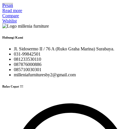
Pesan
Read more
Compare
Wishlist
Hubungi Kami
Jl. Sidosermo II / 76 A (Ruko Graha Marina) Surabaya.
031-99842501
081233530110
087876000886
085710030301
milleniafurnituresby2@gmail.com
Balas Cepat !!!