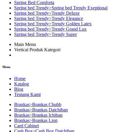
Spring Bed Comforta
Spring bed Trendy>Spring bed Trendy Exeptional
Spring bed Trendy>Trendy Deluxe
Spring bed Trendy>Trendy Elegance
Spring bed Trendy>Trendy Golden Latex
Spring bed Trendy>Trendy Grand Lux
Spring bed Trendy>Trendy Super
Main Menu
Vertical Produk Kategori
Menu
Home
Katalog
Blog
Tentang Kami
Brankas>Brankas Chubb
Brankas>Brankas Daichiban
Brankas>Brankas Ichiban
Brankas>Brankas Lion
Card Cabinet
Cash Box>Cash Box Daichiban