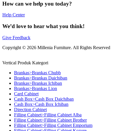
How can we help you today?
Help Center
We’d love to hear what you think!
Give Feedback
Copyright © 2026 Millenia Furniture. All Rights Reserved
Vertical Produk Kategori
Brankas>Brankas Chubb
Brankas>Brankas Daichiban
Brankas>Brankas Ichiban
Brankas>Brankas Lion
Card Cabinet
Cash Box>Cash Box Daichiban
Cash Box>Cash Box Ichiban
Direction Cabinet
Filling Cabinet>Filling Cabinet Alba
Filling Cabinet>Filling Cabinet Brother
Filling Cabinet>Filling Cabinet Emporium
Filling Cabinet>Filling Cabinet Kozure