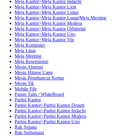
Meja Kantor>Meja Kantor Indachi
Meja Kantor>Meja Kantor Lion
Meja Kantor>Meja Kantor Lunar
Meja Kantor>Meja Kantor Lunar|Meja Meeting
Meja Kantor>Meja Kantor Modera
Meja Kantor>Meja Kantor Orbitrend
Meja Kantor>Meja Kantor Uno
Meja Kantor>Meja Kantor Vip
Meja Komputer
Meja Lipat
Meja Meeting
Meja Resepsionis
Mesin Absensi
Mesin Hitung Uang
Mesin Penghancur Kertas
Mesin Tik
Mobile File
Papan Tulis / WhiteBoard
Partisi Kantor
Partisi Kantor>Partisi Kantor Donati
Partisi Kantor>Partisi Kantor Indachi
Partisi Kantor>Partisi Kantor Modera
Partisi Kantor>Partisi Kantor Uno
Rak Sepatu
Rak Serbaguna