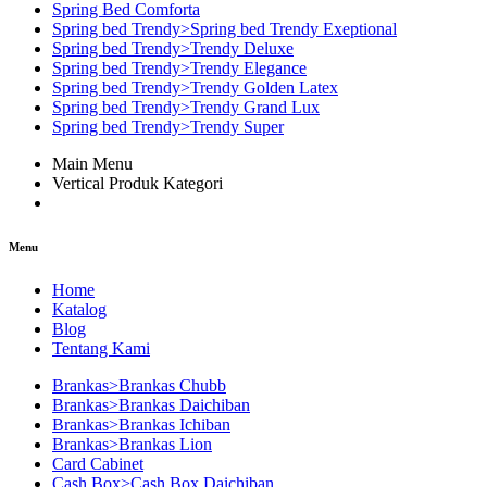
Spring Bed Comforta
Spring bed Trendy>Spring bed Trendy Exeptional
Spring bed Trendy>Trendy Deluxe
Spring bed Trendy>Trendy Elegance
Spring bed Trendy>Trendy Golden Latex
Spring bed Trendy>Trendy Grand Lux
Spring bed Trendy>Trendy Super
Main Menu
Vertical Produk Kategori
Menu
Home
Katalog
Blog
Tentang Kami
Brankas>Brankas Chubb
Brankas>Brankas Daichiban
Brankas>Brankas Ichiban
Brankas>Brankas Lion
Card Cabinet
Cash Box>Cash Box Daichiban