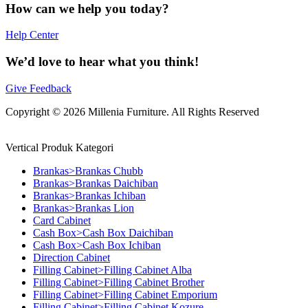
How can we help you today?
Help Center
We’d love to hear what you think!
Give Feedback
Copyright © 2026 Millenia Furniture. All Rights Reserved
Vertical Produk Kategori
Brankas>Brankas Chubb
Brankas>Brankas Daichiban
Brankas>Brankas Ichiban
Brankas>Brankas Lion
Card Cabinet
Cash Box>Cash Box Daichiban
Cash Box>Cash Box Ichiban
Direction Cabinet
Filling Cabinet>Filling Cabinet Alba
Filling Cabinet>Filling Cabinet Brother
Filling Cabinet>Filling Cabinet Emporium
Filling Cabinet>Filling Cabinet Kozure