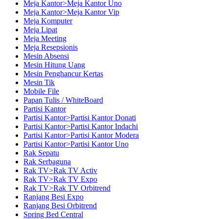
Meja Kantor>Meja Kantor Uno
Meja Kantor>Meja Kantor Vip
Meja Komputer
Meja Lipat
Meja Meeting
Meja Resepsionis
Mesin Absensi
Mesin Hitung Uang
Mesin Penghancur Kertas
Mesin Tik
Mobile File
Papan Tulis / WhiteBoard
Partisi Kantor
Partisi Kantor>Partisi Kantor Donati
Partisi Kantor>Partisi Kantor Indachi
Partisi Kantor>Partisi Kantor Modera
Partisi Kantor>Partisi Kantor Uno
Rak Sepatu
Rak Serbaguna
Rak TV>Rak TV Activ
Rak TV>Rak TV Expo
Rak TV>Rak TV Orbitrend
Ranjang Besi Expo
Ranjang Besi Orbitrend
Spring Bed Central