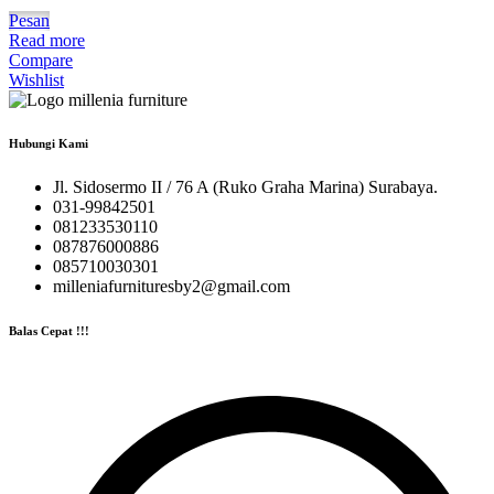
Pesan
Read more
Compare
Wishlist
Hubungi Kami
Jl. Sidosermo II / 76 A (Ruko Graha Marina) Surabaya.
031-99842501
081233530110
087876000886
085710030301
milleniafurnituresby2@gmail.com
Balas Cepat !!!