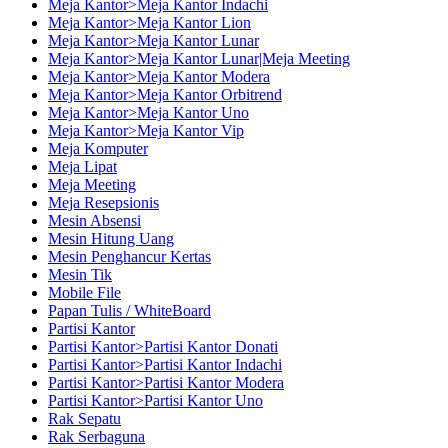
Meja Kantor>Meja Kantor Indachi
Meja Kantor>Meja Kantor Lion
Meja Kantor>Meja Kantor Lunar
Meja Kantor>Meja Kantor Lunar|Meja Meeting
Meja Kantor>Meja Kantor Modera
Meja Kantor>Meja Kantor Orbitrend
Meja Kantor>Meja Kantor Uno
Meja Kantor>Meja Kantor Vip
Meja Komputer
Meja Lipat
Meja Meeting
Meja Resepsionis
Mesin Absensi
Mesin Hitung Uang
Mesin Penghancur Kertas
Mesin Tik
Mobile File
Papan Tulis / WhiteBoard
Partisi Kantor
Partisi Kantor>Partisi Kantor Donati
Partisi Kantor>Partisi Kantor Indachi
Partisi Kantor>Partisi Kantor Modera
Partisi Kantor>Partisi Kantor Uno
Rak Sepatu
Rak Serbaguna