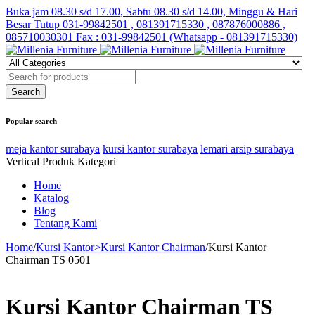
Buka jam 08.30 s/d 17.00, Sabtu 08.30 s/d 14.00, Minggu & Hari
Besar Tutup
031-99842501 , 081391715330 , 087876000886 ,
085710030301 Fax : 031-99842501 (Whatsapp - 081391715330)
Popular search
meja kantor surabaya
kursi kantor surabaya
lemari arsip surabaya
Vertical Produk Kategori
Home
Katalog
Blog
Tentang Kami
Home
/
Kursi Kantor>Kursi Kantor Chairman
/
Kursi Kantor
Chairman TS 0501
Kursi Kantor Chairman TS