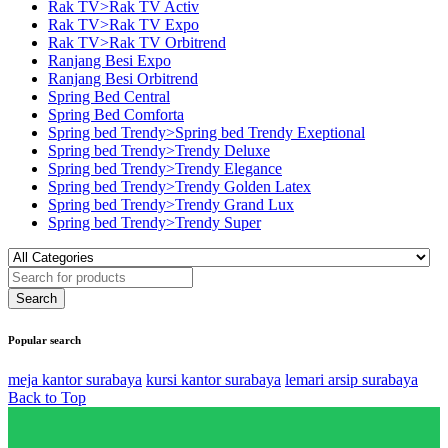
Rak TV>Rak TV Activ
Rak TV>Rak TV Expo
Rak TV>Rak TV Orbitrend
Ranjang Besi Expo
Ranjang Besi Orbitrend
Spring Bed Central
Spring Bed Comforta
Spring bed Trendy>Spring bed Trendy Exeptional
Spring bed Trendy>Trendy Deluxe
Spring bed Trendy>Trendy Elegance
Spring bed Trendy>Trendy Golden Latex
Spring bed Trendy>Trendy Grand Lux
Spring bed Trendy>Trendy Super
Popular search
meja kantor surabaya
kursi kantor surabaya
lemari arsip surabaya
Back to Top