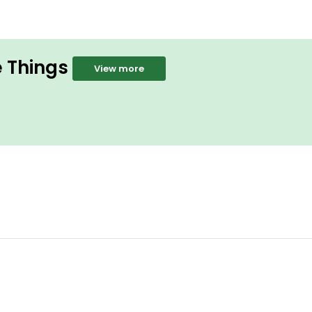
e Things
View more