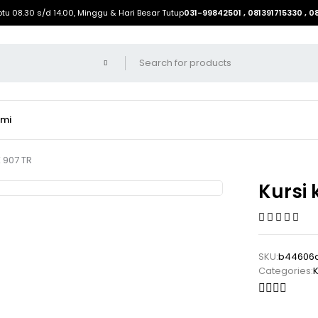
btu 08.30 s/d 14.00, Minggu & Hari Besar Tutup
031-99842501 , 081391715330 , 
ami
X 907 TR
Kursi 
SKU:
b44606
Categories:
K