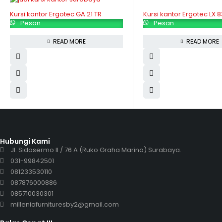
Kursi kantor Ergotec GA 21 TR
Kursi kantor Ergotec LX 
Pesan
Pesan
READ MORE
READ MORE
Hubungi Kami
Jl. Sidosermo II / 76 A (Ruko Graha Marina) Surabaya.
031-99842501
081233530110
087876000886
085710030301
milleniafurnituresby2@gmail.com