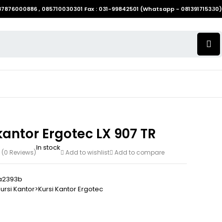
087876000886 , 085710030301 Fax : 031-99842501 (Whatsapp - 081391715330)
kantor Ergotec LX 907 TR
In stock
(0 Reviews)
Add to wishlist
Add to compare
a2393b
ursi Kantor>Kursi Kantor Ergotec