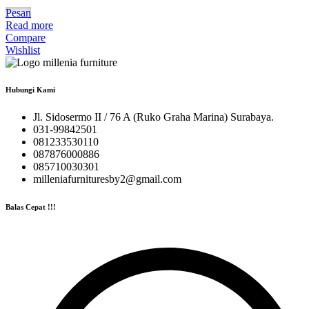
Pesan
Read more
Compare
Wishlist
Hubungi Kami
Jl. Sidosermo II / 76 A (Ruko Graha Marina) Surabaya.
031-99842501
081233530110
087876000886
085710030301
milleniafurnituresby2@gmail.com
Balas Cepat !!!