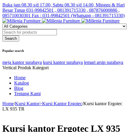
Buka jam 08.30 s/d 17.00, Sabtu 08.30 s/d 14.00, Minggu & Hari
Besar Tutup
031-99842501 , 081391715330 , 087876000886 ,
085710030301 Fax : 031-99842501 (Whatsapp - 081391715330)
Popular search
meja kantor surabaya
kursi kantor surabaya
lemari arsip surabaya
Vertical Produk Kategori
Home
Katalog
Blog
Tentang Kami
Home
/
Kursi Kantor>Kursi Kantor Ergotec
/
Kursi kantor Ergotec
LX 935 TR
Kursi kantor Ergotec LX 935