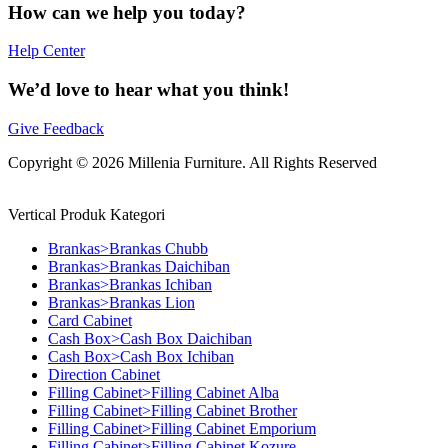
How can we help you today?
Help Center
We’d love to hear what you think!
Give Feedback
Copyright © 2026 Millenia Furniture. All Rights Reserved
Vertical Produk Kategori
Brankas>Brankas Chubb
Brankas>Brankas Daichiban
Brankas>Brankas Ichiban
Brankas>Brankas Lion
Card Cabinet
Cash Box>Cash Box Daichiban
Cash Box>Cash Box Ichiban
Direction Cabinet
Filling Cabinet>Filling Cabinet Alba
Filling Cabinet>Filling Cabinet Brother
Filling Cabinet>Filling Cabinet Emporium
Filling Cabinet>Filling Cabinet Kozure