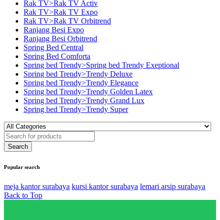
Rak TV>Rak TV Activ
Rak TV>Rak TV Expo
Rak TV>Rak TV Orbitrend
Ranjang Besi Expo
Ranjang Besi Orbitrend
Spring Bed Central
Spring Bed Comforta
Spring bed Trendy>Spring bed Trendy Exeptional
Spring bed Trendy>Trendy Deluxe
Spring bed Trendy>Trendy Elegance
Spring bed Trendy>Trendy Golden Latex
Spring bed Trendy>Trendy Grand Lux
Spring bed Trendy>Trendy Super
Popular search
meja kantor surabaya
kursi kantor surabaya
lemari arsip surabaya
Back to Top