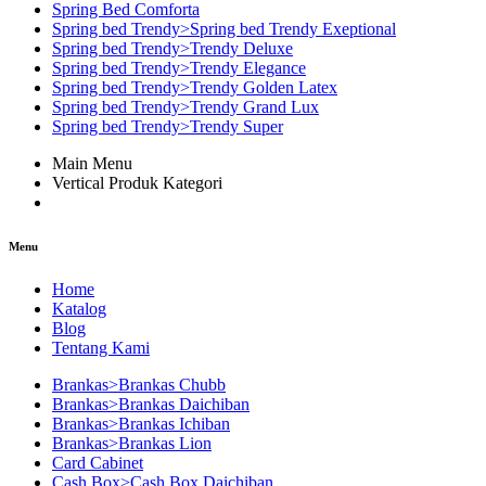
Spring Bed Comforta
Spring bed Trendy>Spring bed Trendy Exeptional
Spring bed Trendy>Trendy Deluxe
Spring bed Trendy>Trendy Elegance
Spring bed Trendy>Trendy Golden Latex
Spring bed Trendy>Trendy Grand Lux
Spring bed Trendy>Trendy Super
Main Menu
Vertical Produk Kategori
Menu
Home
Katalog
Blog
Tentang Kami
Brankas>Brankas Chubb
Brankas>Brankas Daichiban
Brankas>Brankas Ichiban
Brankas>Brankas Lion
Card Cabinet
Cash Box>Cash Box Daichiban