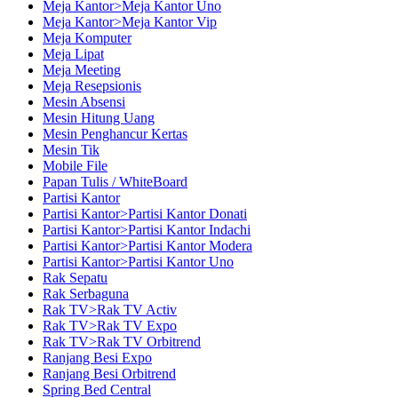
Meja Kantor>Meja Kantor Uno
Meja Kantor>Meja Kantor Vip
Meja Komputer
Meja Lipat
Meja Meeting
Meja Resepsionis
Mesin Absensi
Mesin Hitung Uang
Mesin Penghancur Kertas
Mesin Tik
Mobile File
Papan Tulis / WhiteBoard
Partisi Kantor
Partisi Kantor>Partisi Kantor Donati
Partisi Kantor>Partisi Kantor Indachi
Partisi Kantor>Partisi Kantor Modera
Partisi Kantor>Partisi Kantor Uno
Rak Sepatu
Rak Serbaguna
Rak TV>Rak TV Activ
Rak TV>Rak TV Expo
Rak TV>Rak TV Orbitrend
Ranjang Besi Expo
Ranjang Besi Orbitrend
Spring Bed Central