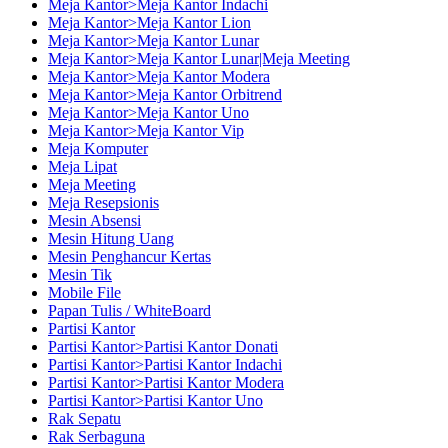
Meja Kantor>Meja Kantor Indachi
Meja Kantor>Meja Kantor Lion
Meja Kantor>Meja Kantor Lunar
Meja Kantor>Meja Kantor Lunar|Meja Meeting
Meja Kantor>Meja Kantor Modera
Meja Kantor>Meja Kantor Orbitrend
Meja Kantor>Meja Kantor Uno
Meja Kantor>Meja Kantor Vip
Meja Komputer
Meja Lipat
Meja Meeting
Meja Resepsionis
Mesin Absensi
Mesin Hitung Uang
Mesin Penghancur Kertas
Mesin Tik
Mobile File
Papan Tulis / WhiteBoard
Partisi Kantor
Partisi Kantor>Partisi Kantor Donati
Partisi Kantor>Partisi Kantor Indachi
Partisi Kantor>Partisi Kantor Modera
Partisi Kantor>Partisi Kantor Uno
Rak Sepatu
Rak Serbaguna