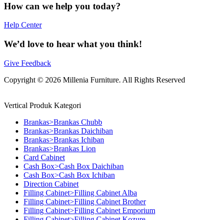
How can we help you today?
Help Center
We’d love to hear what you think!
Give Feedback
Copyright © 2026 Millenia Furniture. All Rights Reserved
Vertical Produk Kategori
Brankas>Brankas Chubb
Brankas>Brankas Daichiban
Brankas>Brankas Ichiban
Brankas>Brankas Lion
Card Cabinet
Cash Box>Cash Box Daichiban
Cash Box>Cash Box Ichiban
Direction Cabinet
Filling Cabinet>Filling Cabinet Alba
Filling Cabinet>Filling Cabinet Brother
Filling Cabinet>Filling Cabinet Emporium
Filling Cabinet>Filling Cabinet Kozure