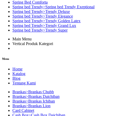
Spring Bed Comforta
Spring bed Trendy>Spring bed Trendy Exeptional
Spring bed Trendy>Trendy Deluxe
Spring bed Trendy>Trendy Elegance
Spring bed Trendy>Trendy Golden Latex
Spring bed Trendy>Trendy Grand Lux
Spring bed Trendy>Trendy Super
Main Menu
Vertical Produk Kategori
Menu
Home
Katalog
Blog
Tentang Kami
Brankas>Brankas Chubb
Brankas>Brankas Daichiban
Brankas>Brankas Ichiban
Brankas>Brankas Lion
Card Cabinet
Cash Box>Cash Box Daichiban