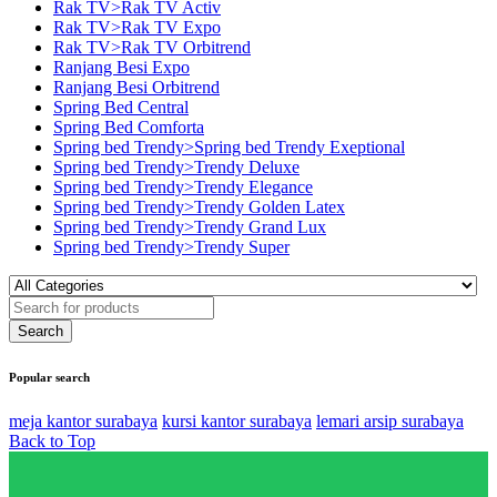
Rak TV>Rak TV Activ
Rak TV>Rak TV Expo
Rak TV>Rak TV Orbitrend
Ranjang Besi Expo
Ranjang Besi Orbitrend
Spring Bed Central
Spring Bed Comforta
Spring bed Trendy>Spring bed Trendy Exeptional
Spring bed Trendy>Trendy Deluxe
Spring bed Trendy>Trendy Elegance
Spring bed Trendy>Trendy Golden Latex
Spring bed Trendy>Trendy Grand Lux
Spring bed Trendy>Trendy Super
Popular search
meja kantor surabaya
kursi kantor surabaya
lemari arsip surabaya
Back to Top