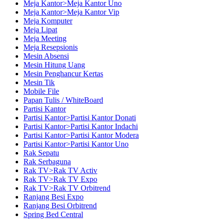
Meja Kantor>Meja Kantor Uno
Meja Kantor>Meja Kantor Vip
Meja Komputer
Meja Lipat
Meja Meeting
Meja Resepsionis
Mesin Absensi
Mesin Hitung Uang
Mesin Penghancur Kertas
Mesin Tik
Mobile File
Papan Tulis / WhiteBoard
Partisi Kantor
Partisi Kantor>Partisi Kantor Donati
Partisi Kantor>Partisi Kantor Indachi
Partisi Kantor>Partisi Kantor Modera
Partisi Kantor>Partisi Kantor Uno
Rak Sepatu
Rak Serbaguna
Rak TV>Rak TV Activ
Rak TV>Rak TV Expo
Rak TV>Rak TV Orbitrend
Ranjang Besi Expo
Ranjang Besi Orbitrend
Spring Bed Central