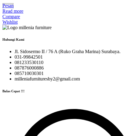
Pesan
Read more
Compare
Wishlist
Hubungi Kami
Jl. Sidosermo II / 76 A (Ruko Graha Marina) Surabaya.
031-99842501
081233530110
087876000886
085710030301
milleniafurnituresby2@gmail.com
Balas Cepat !!!