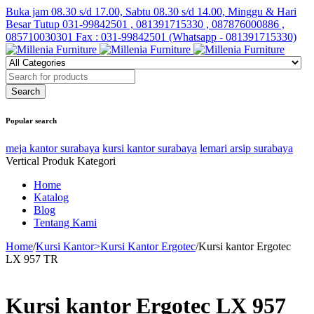
Buka jam 08.30 s/d 17.00, Sabtu 08.30 s/d 14.00, Minggu & Hari
Besar Tutup
031-99842501 , 081391715330 , 087876000886 ,
085710030301 Fax : 031-99842501 (Whatsapp - 081391715330)
Popular search
meja kantor surabaya
kursi kantor surabaya
lemari arsip surabaya
Vertical Produk Kategori
Home
Katalog
Blog
Tentang Kami
Home
/
Kursi Kantor>Kursi Kantor Ergotec
/
Kursi kantor Ergotec
LX 957 TR
Kursi kantor Ergotec LX 957