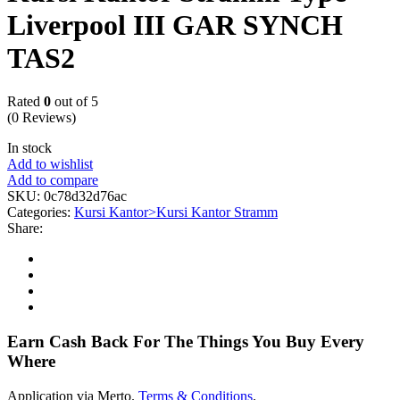
Liverpool III GAR SYNCH
TAS2
Rated
0
out of 5
(0 Reviews)
In stock
Add to wishlist
Add to compare
SKU:
0c78d32d76ac
Categories:
Kursi Kantor>Kursi Kantor Stramm
Share:
Earn Cash Back For The Things You Buy Every
Where
Application via Merto.
Terms & Conditions
.