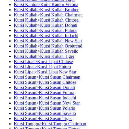
Kursi Kantor>Kursi Kantor Verona
Kursi Kuliah>Kursi Kuliah Brother
Kursi Kuliah>Kursi Kuliah Chairman
Kursi Kuliah>Kursi Kuliah Chitose
Kursi Kuliah>Kursi Kuliah Donati
Kursi Kuliah>Kursi Kuliah Futura
Kursi Kuliah>Kursi Kuliah Indachi
Kursi Kuliah>Kursi Kuliah New Star
Kursi Kuliah>Kursi Kuliah Orbitrend
Kursi Kuliah>Kursi Kuliah Savello
Kursi Kuliah>Kursi Kuliah Tiger
Kursi Lipat>Kursi Lipat Chitose
Kursi Lipat>Kursi Lipat Futura
Kursi Lipat>Kursi Lipat New Star
Kursi Susun>Kursi Susun Chairman
Kursi Susun>Kursi Susun Chitose
Kursi Susun>Kursi Susun Donati
Kursi Susun>Kursi Susun Futura
Kursi Susun>Kursi Susun Indachi
Kursi Susun>Kursi Susun New Star
Kursi Susun>Kursi Susun Polaris
Kursi Susun>Kursi Susun Savello
Kursi Susun>Kursi Susun Tiger
Kursi Tunggu>Kursi Tunggu Chairman
Kursi Tunggu>Kursi Tunggu Donati