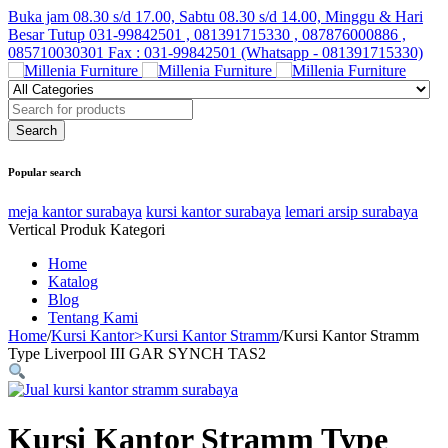
Buka jam 08.30 s/d 17.00, Sabtu 08.30 s/d 14.00, Minggu & Hari
Besar Tutup
031-99842501 , 081391715330 , 087876000886 ,
085710030301 Fax : 031-99842501 (Whatsapp - 081391715330)
Popular search
meja kantor surabaya
kursi kantor surabaya
lemari arsip surabaya
Vertical Produk Kategori
Home
Katalog
Blog
Tentang Kami
Home
/
Kursi Kantor>Kursi Kantor Stramm
/
Kursi Kantor Stramm
Type Liverpool III GAR SYNCH TAS2
Kursi Kantor Stramm Type