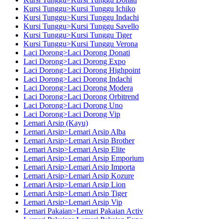
Kursi Tunggu>Kursi Tunggu Ichiko
Kursi Tunggu>Kursi Tunggu Indachi
Kursi Tunggu>Kursi Tunggu Savello
Kursi Tunggu>Kursi Tunggu Tiger
Kursi Tunggu>Kursi Tunggu Verona
Laci Dorong>Laci Dorong Donati
Laci Dorong>Laci Dorong Expo
Laci Dorong>Laci Dorong Highpoint
Laci Dorong>Laci Dorong Indachi
Laci Dorong>Laci Dorong Modera
Laci Dorong>Laci Dorong Orbitrend
Laci Dorong>Laci Dorong Uno
Laci Dorong>Laci Dorong Vip
Lemari Arsip (Kayu)
Lemari Arsip>Lemari Arsip Alba
Lemari Arsip>Lemari Arsip Brother
Lemari Arsip>Lemari Arsip Elite
Lemari Arsip>Lemari Arsip Emporium
Lemari Arsip>Lemari Arsip Importa
Lemari Arsip>Lemari Arsip Kozure
Lemari Arsip>Lemari Arsip Lion
Lemari Arsip>Lemari Arsip Tiger
Lemari Arsip>Lemari Arsip Vip
Lemari Pakaian>Lemari Pakaian Activ