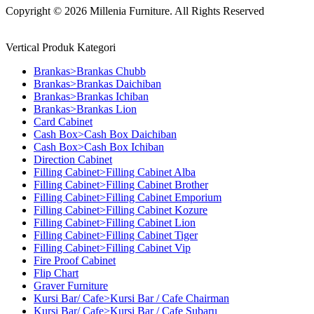
Copyright © 2026 Millenia Furniture. All Rights Reserved
Vertical Produk Kategori
Brankas>Brankas Chubb
Brankas>Brankas Daichiban
Brankas>Brankas Ichiban
Brankas>Brankas Lion
Card Cabinet
Cash Box>Cash Box Daichiban
Cash Box>Cash Box Ichiban
Direction Cabinet
Filling Cabinet>Filling Cabinet Alba
Filling Cabinet>Filling Cabinet Brother
Filling Cabinet>Filling Cabinet Emporium
Filling Cabinet>Filling Cabinet Kozure
Filling Cabinet>Filling Cabinet Lion
Filling Cabinet>Filling Cabinet Tiger
Filling Cabinet>Filling Cabinet Vip
Fire Proof Cabinet
Flip Chart
Graver Furniture
Kursi Bar/ Cafe>Kursi Bar / Cafe Chairman
Kursi Bar/ Cafe>Kursi Bar / Cafe Subaru