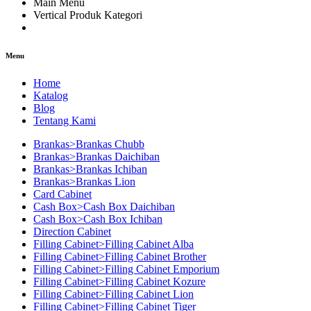
Main Menu
Vertical Produk Kategori
Menu
Home
Katalog
Blog
Tentang Kami
Brankas>Brankas Chubb
Brankas>Brankas Daichiban
Brankas>Brankas Ichiban
Brankas>Brankas Lion
Card Cabinet
Cash Box>Cash Box Daichiban
Cash Box>Cash Box Ichiban
Direction Cabinet
Filling Cabinet>Filling Cabinet Alba
Filling Cabinet>Filling Cabinet Brother
Filling Cabinet>Filling Cabinet Emporium
Filling Cabinet>Filling Cabinet Kozure
Filling Cabinet>Filling Cabinet Lion
Filling Cabinet>Filling Cabinet Tiger