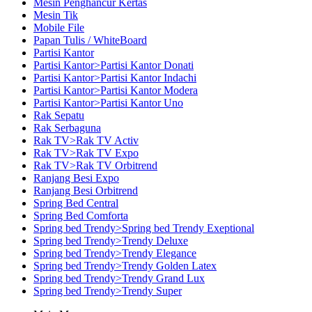
Mesin Penghancur Kertas
Mesin Tik
Mobile File
Papan Tulis / WhiteBoard
Partisi Kantor
Partisi Kantor>Partisi Kantor Donati
Partisi Kantor>Partisi Kantor Indachi
Partisi Kantor>Partisi Kantor Modera
Partisi Kantor>Partisi Kantor Uno
Rak Sepatu
Rak Serbaguna
Rak TV>Rak TV Activ
Rak TV>Rak TV Expo
Rak TV>Rak TV Orbitrend
Ranjang Besi Expo
Ranjang Besi Orbitrend
Spring Bed Central
Spring Bed Comforta
Spring bed Trendy>Spring bed Trendy Exeptional
Spring bed Trendy>Trendy Deluxe
Spring bed Trendy>Trendy Elegance
Spring bed Trendy>Trendy Golden Latex
Spring bed Trendy>Trendy Grand Lux
Spring bed Trendy>Trendy Super