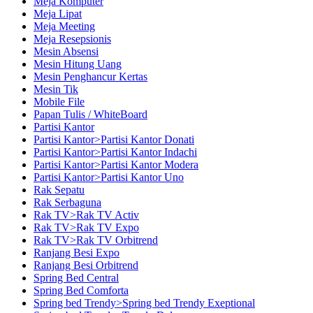
Meja Komputer
Meja Lipat
Meja Meeting
Meja Resepsionis
Mesin Absensi
Mesin Hitung Uang
Mesin Penghancur Kertas
Mesin Tik
Mobile File
Papan Tulis / WhiteBoard
Partisi Kantor
Partisi Kantor>Partisi Kantor Donati
Partisi Kantor>Partisi Kantor Indachi
Partisi Kantor>Partisi Kantor Modera
Partisi Kantor>Partisi Kantor Uno
Rak Sepatu
Rak Serbaguna
Rak TV>Rak TV Activ
Rak TV>Rak TV Expo
Rak TV>Rak TV Orbitrend
Ranjang Besi Expo
Ranjang Besi Orbitrend
Spring Bed Central
Spring Bed Comforta
Spring bed Trendy>Spring bed Trendy Exeptional