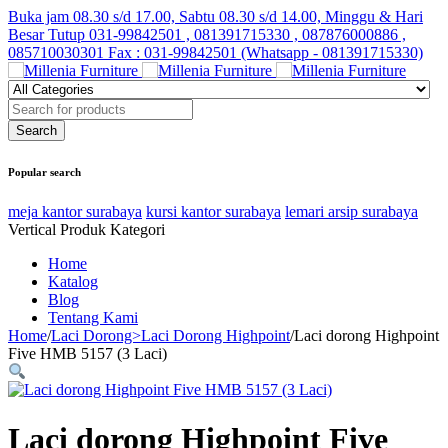
Buka jam 08.30 s/d 17.00, Sabtu 08.30 s/d 14.00, Minggu & Hari
Besar Tutup
031-99842501 , 081391715330 , 087876000886 ,
085710030301 Fax : 031-99842501 (Whatsapp - 081391715330)
Popular search
meja kantor surabaya
kursi kantor surabaya
lemari arsip surabaya
Vertical Produk Kategori
Home
Katalog
Blog
Tentang Kami
Home
/
Laci Dorong>Laci Dorong Highpoint
/
Laci dorong Highpoint
Five HMB 5157 (3 Laci)
Laci dorong Highpoint Five