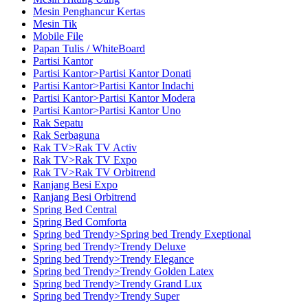
Mesin Penghancur Kertas
Mesin Tik
Mobile File
Papan Tulis / WhiteBoard
Partisi Kantor
Partisi Kantor>Partisi Kantor Donati
Partisi Kantor>Partisi Kantor Indachi
Partisi Kantor>Partisi Kantor Modera
Partisi Kantor>Partisi Kantor Uno
Rak Sepatu
Rak Serbaguna
Rak TV>Rak TV Activ
Rak TV>Rak TV Expo
Rak TV>Rak TV Orbitrend
Ranjang Besi Expo
Ranjang Besi Orbitrend
Spring Bed Central
Spring Bed Comforta
Spring bed Trendy>Spring bed Trendy Exeptional
Spring bed Trendy>Trendy Deluxe
Spring bed Trendy>Trendy Elegance
Spring bed Trendy>Trendy Golden Latex
Spring bed Trendy>Trendy Grand Lux
Spring bed Trendy>Trendy Super