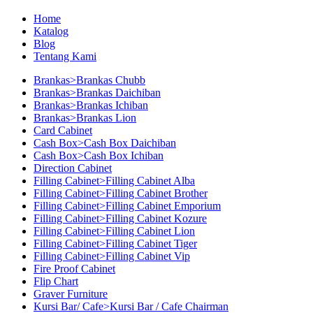
Home
Katalog
Blog
Tentang Kami
Brankas>Brankas Chubb
Brankas>Brankas Daichiban
Brankas>Brankas Ichiban
Brankas>Brankas Lion
Card Cabinet
Cash Box>Cash Box Daichiban
Cash Box>Cash Box Ichiban
Direction Cabinet
Filling Cabinet>Filling Cabinet Alba
Filling Cabinet>Filling Cabinet Brother
Filling Cabinet>Filling Cabinet Emporium
Filling Cabinet>Filling Cabinet Kozure
Filling Cabinet>Filling Cabinet Lion
Filling Cabinet>Filling Cabinet Tiger
Filling Cabinet>Filling Cabinet Vip
Fire Proof Cabinet
Flip Chart
Graver Furniture
Kursi Bar/ Cafe>Kursi Bar / Cafe Chairman