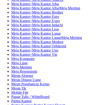
Meja Kantor>Meja Kantor Alba
Meja Kantor>Meja Kantor Alba|Meja Meeting
Meja Kantor>Meja Kantor Brother
Meja Kantor>Meja Kantor Euro
Meja Kantor>Meja Kantor Expo
Meja Kantor>Meja Kantor Indachi
Meja Kantor>Meja Kantor Lion
Meja Kantor>Meja Kantor Lunar
Meja Kantor>Meja Kantor Lunar|Meja Meeting
Meja Kantor>Meja Kantor Modera
Meja Kantor>Meja Kantor Orbitrend
Meja Kantor>Meja Kantor Uno
Meja Kantor>Meja Kantor Vip
Meja Komputer
Meja Lipat
Meja Meeting
Meja Resepsionis
Mesin Absensi
Mesin Hitung Uang
Mesin Penghancur Kertas
Mesin Tik
Mobile File
Papan Tulis / WhiteBoard
Partisi Kantor