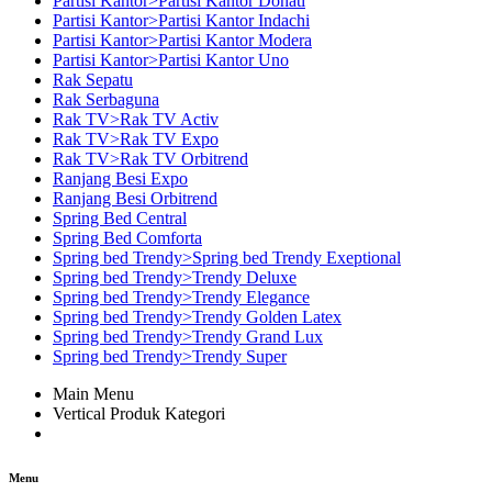
Partisi Kantor>Partisi Kantor Donati
Partisi Kantor>Partisi Kantor Indachi
Partisi Kantor>Partisi Kantor Modera
Partisi Kantor>Partisi Kantor Uno
Rak Sepatu
Rak Serbaguna
Rak TV>Rak TV Activ
Rak TV>Rak TV Expo
Rak TV>Rak TV Orbitrend
Ranjang Besi Expo
Ranjang Besi Orbitrend
Spring Bed Central
Spring Bed Comforta
Spring bed Trendy>Spring bed Trendy Exeptional
Spring bed Trendy>Trendy Deluxe
Spring bed Trendy>Trendy Elegance
Spring bed Trendy>Trendy Golden Latex
Spring bed Trendy>Trendy Grand Lux
Spring bed Trendy>Trendy Super
Main Menu
Vertical Produk Kategori
Menu