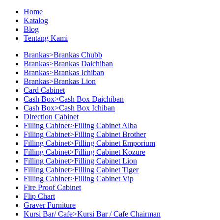
Home
Katalog
Blog
Tentang Kami
Brankas>Brankas Chubb
Brankas>Brankas Daichiban
Brankas>Brankas Ichiban
Brankas>Brankas Lion
Card Cabinet
Cash Box>Cash Box Daichiban
Cash Box>Cash Box Ichiban
Direction Cabinet
Filling Cabinet>Filling Cabinet Alba
Filling Cabinet>Filling Cabinet Brother
Filling Cabinet>Filling Cabinet Emporium
Filling Cabinet>Filling Cabinet Kozure
Filling Cabinet>Filling Cabinet Lion
Filling Cabinet>Filling Cabinet Tiger
Filling Cabinet>Filling Cabinet Vip
Fire Proof Cabinet
Flip Chart
Graver Furniture
Kursi Bar/ Cafe>Kursi Bar / Cafe Chairman