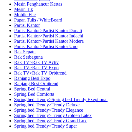
Mesin Penghancur Kertas
Mesin Tik
Mobile File
Papan Tulis / WhiteBoard
Partisi Kantor
Partisi Kantor>Partisi Kantor Donati
Partisi Kantor>Partisi Kantor Indachi
Partisi Kantor>Partisi Kantor Modera
Partisi Kantor>Partisi Kantor Uno
Rak Sepatu
Rak Serbaguna
Rak TV>Rak TV Activ
Rak TV>Rak TV Expo
Rak TV>Rak TV Orbitrend
Ranjang Besi Expo
Ranjang Besi Orbitrend
Spring Bed Central
Spring Bed Comforta
Spring bed Trendy>Spring bed Trendy Exeptional
Spring bed Trendy>Trendy Deluxe
Spring bed Trendy>Trendy Elegance
Spring bed Trendy>Trendy Golden Latex
Spring bed Trendy>Trendy Grand Lux
Spring bed Trendy>Trendy Super