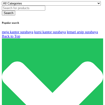
Popular search
meja kantor surabaya
kursi kantor surabaya
lemari arsip surabaya
Back to Top