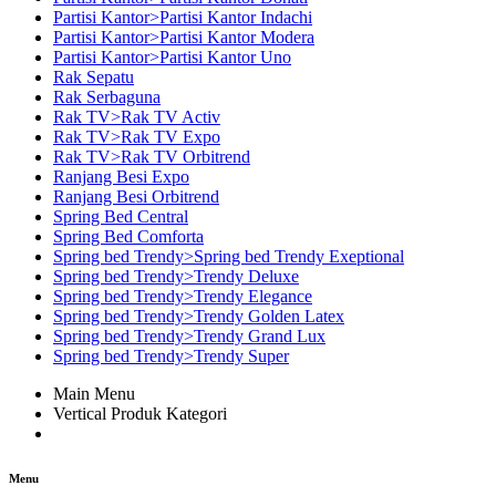
Partisi Kantor>Partisi Kantor Indachi
Partisi Kantor>Partisi Kantor Modera
Partisi Kantor>Partisi Kantor Uno
Rak Sepatu
Rak Serbaguna
Rak TV>Rak TV Activ
Rak TV>Rak TV Expo
Rak TV>Rak TV Orbitrend
Ranjang Besi Expo
Ranjang Besi Orbitrend
Spring Bed Central
Spring Bed Comforta
Spring bed Trendy>Spring bed Trendy Exeptional
Spring bed Trendy>Trendy Deluxe
Spring bed Trendy>Trendy Elegance
Spring bed Trendy>Trendy Golden Latex
Spring bed Trendy>Trendy Grand Lux
Spring bed Trendy>Trendy Super
Main Menu
Vertical Produk Kategori
Menu