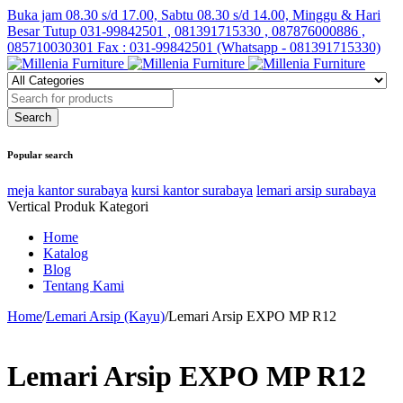
Buka jam 08.30 s/d 17.00, Sabtu 08.30 s/d 14.00, Minggu & Hari
Besar Tutup
031-99842501 , 081391715330 , 087876000886 ,
085710030301 Fax : 031-99842501 (Whatsapp - 081391715330)
Popular search
meja kantor surabaya
kursi kantor surabaya
lemari arsip surabaya
Vertical Produk Kategori
Home
Katalog
Blog
Tentang Kami
Home
/
Lemari Arsip (Kayu)
/
Lemari Arsip EXPO MP R12
Lemari Arsip EXPO MP R12