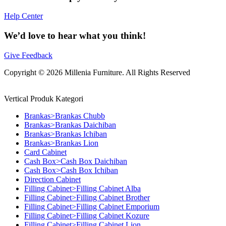
Help Center
We’d love to hear what you think!
Give Feedback
Copyright © 2026 Millenia Furniture. All Rights Reserved
Vertical Produk Kategori
Brankas>Brankas Chubb
Brankas>Brankas Daichiban
Brankas>Brankas Ichiban
Brankas>Brankas Lion
Card Cabinet
Cash Box>Cash Box Daichiban
Cash Box>Cash Box Ichiban
Direction Cabinet
Filling Cabinet>Filling Cabinet Alba
Filling Cabinet>Filling Cabinet Brother
Filling Cabinet>Filling Cabinet Emporium
Filling Cabinet>Filling Cabinet Kozure
Filling Cabinet>Filling Cabinet Lion