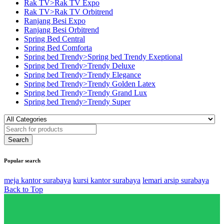
Rak TV>Rak TV Expo
Rak TV>Rak TV Orbitrend
Ranjang Besi Expo
Ranjang Besi Orbitrend
Spring Bed Central
Spring Bed Comforta
Spring bed Trendy>Spring bed Trendy Exeptional
Spring bed Trendy>Trendy Deluxe
Spring bed Trendy>Trendy Elegance
Spring bed Trendy>Trendy Golden Latex
Spring bed Trendy>Trendy Grand Lux
Spring bed Trendy>Trendy Super
Popular search
meja kantor surabaya
kursi kantor surabaya
lemari arsip surabaya
Back to Top