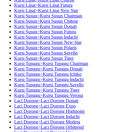
Kursi Lipat>Kursi Lipat Futura
Kursi Lipat>Kursi Lipat New Star
Kursi Susun>Kursi Susun Chairman
Kursi Susun>Kursi Susun Chitose
Kursi Susun>Kursi Susun Donati
Kursi Susun>Kursi Susun Futura
Kursi Susun>Kursi Susun Indachi
Kursi Susun>Kursi Susun New Star
Kursi Susun>Kursi Susun Polaris
Kursi Susun>Kursi Susun Savello
Kursi Susun>Kursi Susun Tiger
Kursi Tunggu>Kursi Tunggu Chairman
Kursi Tunggu>Kursi Tunggu Donati
Kursi Tunggu>Kursi Tunggu Ichiko
Kursi Tunggu>Kursi Tunggu Indachi
Kursi Tunggu>Kursi Tunggu Savello
Kursi Tunggu>Kursi Tunggu Tiger
Kursi Tunggu>Kursi Tunggu Verona
Laci Dorong>Laci Dorong Donati
Laci Dorong>Laci Dorong Expo
Laci Dorong>Laci Dorong Highpoint
Laci Dorong>Laci Dorong Indachi
Laci Dorong>Laci Dorong Modera
Laci Dorong>Laci Dorong Orbitrend