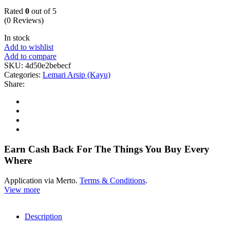
Rated
0
out of 5
(0 Reviews)
In stock
Add to wishlist
Add to compare
SKU:
4d50e2bebecf
Categories:
Lemari Arsip (Kayu)
Share:
Earn Cash Back For The Things You Buy Every
Where
Application via Merto.
Terms & Conditions
.
View more
Description