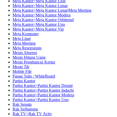
Meja Kantor>Meja Kantor Lion
Meja Kantor>Meja Kantor Lunar
Meja Kantor>Meja Kantor Lunar|Meja Meeting
Meja Kantor>Meja Kantor Modera
Meja Kantor>Meja Kantor Orbitrend
Meja Kantor>Meja Kantor Uno
Meja Kantor>Meja Kantor Vip
Meja Komputer
Meja Lipat
Meja Meeting
Meja Resepsionis
Mesin Absensi
Mesin Hitung Uang
Mesin Penghancur Kertas
Mesin Tik
Mobile File
Papan Tulis / WhiteBoard
Partisi Kantor
Partisi Kantor>Partisi Kantor Donati
Partisi Kantor>Partisi Kantor Indachi
Partisi Kantor>Partisi Kantor Modera
Partisi Kantor>Partisi Kantor Uno
Rak Sepatu
Rak Serbaguna
Rak TV>Rak TV Activ