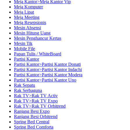
Meja Kantor>Meja Kantor Vip
Meja Komputer
Meja Lipat
Meja Meeting
Meja Resepsionis
Mesin Absensi
Mesin Hitung Uang
Mesin Penghancur Kertas
Mesin Tik
Mobile File
Papan Tulis / WhiteBoard
Partisi Kantor
Partisi Kantor>Partisi Kantor Donati
Partisi Kantor>Partisi Kantor Indachi
Partisi Kantor>Partisi Kantor Modera
Partisi Kantor>Partisi Kantor Uno
Rak Sepatu
Rak Serbaguna
Rak TV>Rak TV Activ
Rak TV>Rak TV Expo
Rak TV>Rak TV Orbitrend
Ranjang Besi Expo
Ranjang Besi Orbitrend
Spring Bed Central
Spring Bed Comforta