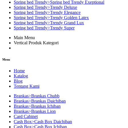
Spring bed Trendy>Spring bed Trendy Exeptional
Spring bed Trendy>Trendy Deluxe
Spring bed Trendy>Trendy Elegance
Spring bed Trendy>Trendy Golden Latex
Spring bed Trendy>Trendy Grand Lux
Spring bed Trendy>Trendy Super
Main Menu
Vertical Produk Kategori
Menu
Home
Katalog
Blog
Tentang Kami
Brankas>Brankas Chubb
Brankas>Brankas Daichiban
Brankas>Brankas Ichiban
Brankas>Brankas Lion
Card Cabinet
Cash Box>Cash Box Daichiban
Cash Box>Cash Box Ichiban