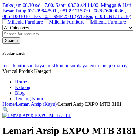
Buka jam 08.30 s/d 17.00, Sabtu 08.30 s/d 14.00, Minggu & Hari
Besar Tutup
031-99842501 , 081391715330 , 087876000886 ,
085710030301 Fax : 031-99842501 (Whatsapp - 081391715330)
Popular search
meja kantor surabaya
kursi kantor surabaya
lemari arsip surabaya
Vertical Produk Kategori
Home
Katalog
Blog
Tentang Kami
Home
/
Lemari Arsip (Kayu)
/
Lemari Arsip EXPO MTB 3181
Lemari Arsip EXPO MTB 3181