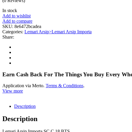
(0 Reviews)
In stock
Add to wishlist
Add to compare
SKU:
8e6472bcadea
Categories:
Lemari Arsip>Lemari Arsip Importa
Share:
Earn Cash Back For The Things You Buy Every Wh
Application via Merto.
Terms & Conditions
.
View more
Description
Description
Lemari Arsip Importa SC C 18 BTS