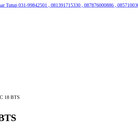
sar Tutup
031-99842501 , 081391715330 , 087876000886 , 08571003
 C 18 BTS
 BTS