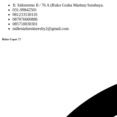
Jl. Sidosermo II / 76 A (Ruko Graha Marina) Surabaya.
031-99842501
081233530110
087876000886
085710030301
milleniafurnituresby2@gmail.com
Balas Cepat !!!