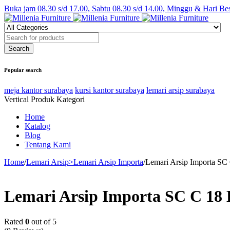
Buka jam 08.30 s/d 17.00, Sabtu 08.30 s/d 14.00, Minggu & Hari Be
Popular search
meja kantor surabaya
kursi kantor surabaya
lemari arsip surabaya
Vertical Produk Kategori
Home
Katalog
Blog
Tentang Kami
Home
/
Lemari Arsip>Lemari Arsip Importa
/
Lemari Arsip Importa SC
Lemari Arsip Importa SC C 18
Rated
0
out of 5