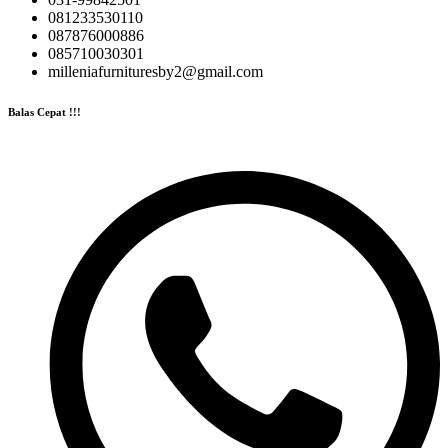
081233530110
087876000886
085710030301
milleniafurnituresby2@gmail.com
Balas Cepat !!!