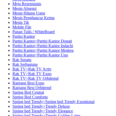
Meja Resepsionis
Mesin Absensi
Mesin Hitung Uang
Mesin Penghancur Kertas
Mesin Tik
Mobile File
Papan Tulis / WhiteBoard
Partisi Kantor
Partisi Kantor>Partisi Kantor Donati
Partisi Kantor>Partisi Kantor Indachi
Partisi Kantor>Partisi Kantor Modera
Partisi Kantor>Partisi Kantor Uno
Rak Sepatu
Rak Serbaguna
Rak TV>Rak TV Activ
Rak TV>Rak TV Expo
Rak TV>Rak TV Orbitrend
Ranjang Besi Expo
Ranjang Besi Orbitrend
Spring Bed Central
Spring Bed Comforta
Spring bed Trendy>Spring bed Trendy Exeptional
Spring bed Trendy>Trendy Deluxe
Spring bed Trendy>Trendy Elegance
Spring bed Trendy>Trendy Golden Latex