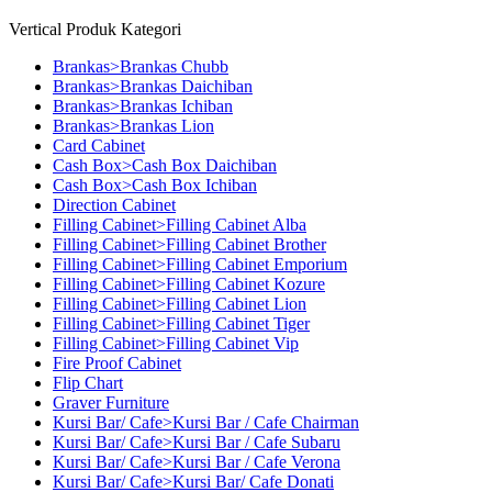
Vertical Produk Kategori
Brankas>Brankas Chubb
Brankas>Brankas Daichiban
Brankas>Brankas Ichiban
Brankas>Brankas Lion
Card Cabinet
Cash Box>Cash Box Daichiban
Cash Box>Cash Box Ichiban
Direction Cabinet
Filling Cabinet>Filling Cabinet Alba
Filling Cabinet>Filling Cabinet Brother
Filling Cabinet>Filling Cabinet Emporium
Filling Cabinet>Filling Cabinet Kozure
Filling Cabinet>Filling Cabinet Lion
Filling Cabinet>Filling Cabinet Tiger
Filling Cabinet>Filling Cabinet Vip
Fire Proof Cabinet
Flip Chart
Graver Furniture
Kursi Bar/ Cafe>Kursi Bar / Cafe Chairman
Kursi Bar/ Cafe>Kursi Bar / Cafe Subaru
Kursi Bar/ Cafe>Kursi Bar / Cafe Verona
Kursi Bar/ Cafe>Kursi Bar/ Cafe Donati