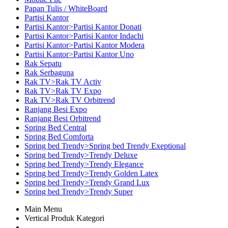
Papan Tulis / WhiteBoard
Partisi Kantor
Partisi Kantor>Partisi Kantor Donati
Partisi Kantor>Partisi Kantor Indachi
Partisi Kantor>Partisi Kantor Modera
Partisi Kantor>Partisi Kantor Uno
Rak Sepatu
Rak Serbaguna
Rak TV>Rak TV Activ
Rak TV>Rak TV Expo
Rak TV>Rak TV Orbitrend
Ranjang Besi Expo
Ranjang Besi Orbitrend
Spring Bed Central
Spring Bed Comforta
Spring bed Trendy>Spring bed Trendy Exeptional
Spring bed Trendy>Trendy Deluxe
Spring bed Trendy>Trendy Elegance
Spring bed Trendy>Trendy Golden Latex
Spring bed Trendy>Trendy Grand Lux
Spring bed Trendy>Trendy Super
Main Menu
Vertical Produk Kategori