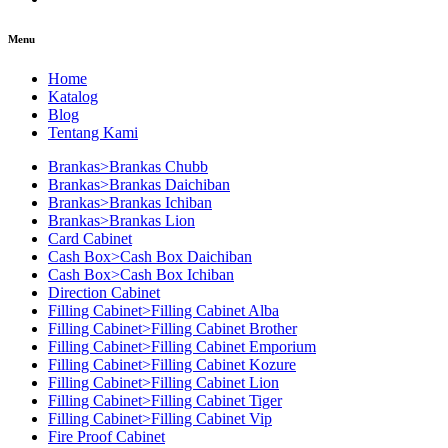
Menu
Home
Katalog
Blog
Tentang Kami
Brankas>Brankas Chubb
Brankas>Brankas Daichiban
Brankas>Brankas Ichiban
Brankas>Brankas Lion
Card Cabinet
Cash Box>Cash Box Daichiban
Cash Box>Cash Box Ichiban
Direction Cabinet
Filling Cabinet>Filling Cabinet Alba
Filling Cabinet>Filling Cabinet Brother
Filling Cabinet>Filling Cabinet Emporium
Filling Cabinet>Filling Cabinet Kozure
Filling Cabinet>Filling Cabinet Lion
Filling Cabinet>Filling Cabinet Tiger
Filling Cabinet>Filling Cabinet Vip
Fire Proof Cabinet