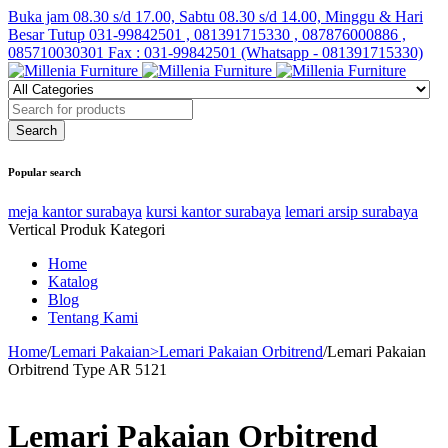
Buka jam 08.30 s/d 17.00, Sabtu 08.30 s/d 14.00, Minggu & Hari
Besar Tutup
031-99842501 , 081391715330 , 087876000886 ,
085710030301 Fax : 031-99842501 (Whatsapp - 081391715330)
Popular search
meja kantor surabaya
kursi kantor surabaya
lemari arsip surabaya
Vertical Produk Kategori
Home
Katalog
Blog
Tentang Kami
Home
/
Lemari Pakaian>Lemari Pakaian Orbitrend
/
Lemari Pakaian
Orbitrend Type AR 5121
Lemari Pakaian Orbitrend