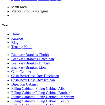
Main Menu
Vertical Produk Kategori
Menu
Home
Katalog
Blog
Tentang Kami
Brankas>Brankas Chubb
Brankas>Brankas Daichiban
Brankas>Brankas Ichiban
Brankas>Brankas Lion
Card Cabinet
Cash Box>Cash Box Daichiban
Cash Box>Cash Box Ichiban
Direction Cabinet
Filling Cabinet>Filling Cabinet Alba
Filling Cabinet>Filling Cabinet Brother
Filling Cabinet>Filling Cabinet Emporium
Filling Cabinet>Filling Cabinet Kozure