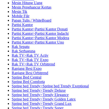
Mesin Hitung Uang
Mesin Penghancur Kertas
Mesin Tik
Mobile File
Papan Tulis / WhiteBoard
Partisi Kantor
Partisi Kantor>Partisi Kantor Donati
Partisi Kantor>Partisi Kantor Indachi
Partisi Kantor>Partisi Kantor Modera
Partisi Kantor>Partisi Kantor Uno
Rak Sepatu
Rak Serbaguna
Rak TV>Rak TV Activ
Rak TV>Rak TV Expo
Rak TV>Rak TV Orbitrend
Ranjang Besi Expo
Ranjang Besi Orbitrend
Spring Bed Central
Spring Bed Comforta
Spring bed Trendy>Spring bed Trendy Exeptional
Spring bed Trendy>Trendy Deluxe
Spring bed Trendy>Trendy Elegance
Spring bed Trendy>Trendy Golden Latex
Spring bed Trendy>Trendy Grand Lux
Spring bed Trendy>Trendy Super