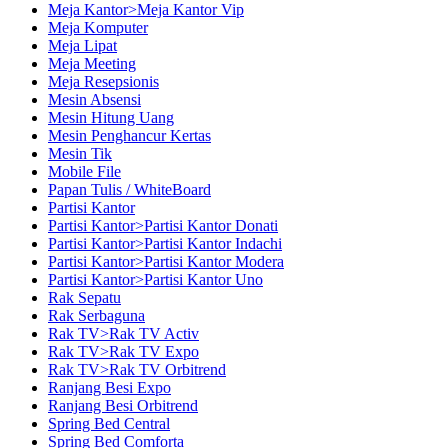
Meja Kantor>Meja Kantor Vip
Meja Komputer
Meja Lipat
Meja Meeting
Meja Resepsionis
Mesin Absensi
Mesin Hitung Uang
Mesin Penghancur Kertas
Mesin Tik
Mobile File
Papan Tulis / WhiteBoard
Partisi Kantor
Partisi Kantor>Partisi Kantor Donati
Partisi Kantor>Partisi Kantor Indachi
Partisi Kantor>Partisi Kantor Modera
Partisi Kantor>Partisi Kantor Uno
Rak Sepatu
Rak Serbaguna
Rak TV>Rak TV Activ
Rak TV>Rak TV Expo
Rak TV>Rak TV Orbitrend
Ranjang Besi Expo
Ranjang Besi Orbitrend
Spring Bed Central
Spring Bed Comforta