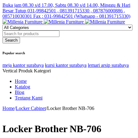
Buka jam 08.30 s/d 17.00, Sabtu 08.30 s/d 14.00, Minggu & Hari
Besar Tutup
031-99842501 , 081391715330 , 087876000886 ,
085710030301 Fax : 031-99842501 (Whatsapp - 081391715330)
Popular search
meja kantor surabaya
kursi kantor surabaya
lemari arsip surabaya
Vertical Produk Kategori
Home
Katalog
Blog
Tentang Kami
Home
/
Locker Cabinet
/
Locker Brother NB-706
Locker Brother NB-706