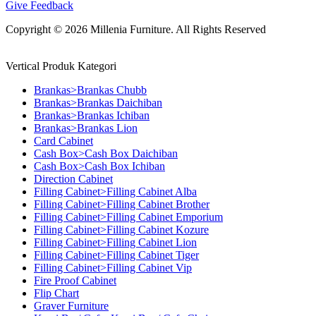
Give Feedback
Copyright © 2026 Millenia Furniture. All Rights Reserved
Vertical Produk Kategori
Brankas>Brankas Chubb
Brankas>Brankas Daichiban
Brankas>Brankas Ichiban
Brankas>Brankas Lion
Card Cabinet
Cash Box>Cash Box Daichiban
Cash Box>Cash Box Ichiban
Direction Cabinet
Filling Cabinet>Filling Cabinet Alba
Filling Cabinet>Filling Cabinet Brother
Filling Cabinet>Filling Cabinet Emporium
Filling Cabinet>Filling Cabinet Kozure
Filling Cabinet>Filling Cabinet Lion
Filling Cabinet>Filling Cabinet Tiger
Filling Cabinet>Filling Cabinet Vip
Fire Proof Cabinet
Flip Chart
Graver Furniture