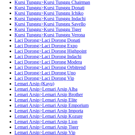
Kursi Tunggu>Kursi Tunggu Chairman
Kursi Tunggu>Kursi Tunggu Donati
Kursi Tunggu>Kursi Tunggu Ichiko
Kursi Tunggu>Kursi Tunggu Indachi
Kursi Tunggu>Kursi Tunggu Savello
Kursi Tunggu>Kursi Tunggu Tiger
Kursi Tunggu>Kursi Tunggu Verona
Laci Dorong>Laci Dorong Donati
Laci Dorong>Laci Dorong Expo
Laci Dorong>Laci Dorong Highpoint
Laci Dorong>Laci Dorong Indachi
Laci Dorong>Laci Dorong Modera
Laci Dorong>Laci Dorong Orbitrend
Laci Dorong>Laci Dorong Uno
Laci Dorong>Laci Dorong Vip
Lemari Arsip (Kayu)
Lemari Arsip>Lemari Arsip Alba
Lemari Arsip>Lemari Arsip Brother
Lemari Arsip>Lemari Arsip Elite
Lemari Arsip>Lemari Arsip Emporium
Lemari Arsip>Lemari Arsip Importa
Lemari Arsip>Lemari Arsip Kozure
Lemari Arsip>Lemari Arsip Lion
Lemari Arsip>Lemari Arsip Tiger
Lemari Arsip>Lemari Arsip Vip