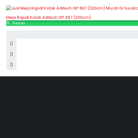
Meja Rapat Kotak Aditech ISP 897 (200cm)
Pesan
Hubungi Kami
Jl. Sidosermo II / 76 A (Ruko Graha Marina) Surabaya.
031-99842501
081233530110
087876000886
085710030301