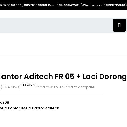
087876000886 , 085710030301 Fax : 031-99842501 (Whatsapp - 081391715330)
antor Aditech FR 05 + Laci Dorong
In stock
(0 Reviews)
Add to wishlist
Add to compare
8c808
eja Kantor>Meja Kantor Aditech