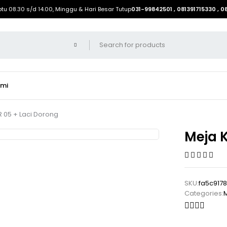
btu 08.30 s/d 14.00, Minggu & Hari Besar Tutup
031-99842501 , 081391715330 , 
ami
R 05 + Laci Dorong
Meja K
SKU:
fa5c917
Categories:
M