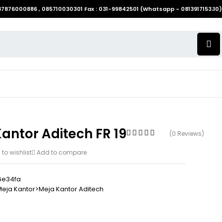
087876000886 , 085710030301 Fax : 031-99842501 (Whatsapp - 081391715330)
antor Aditech FR 19
(0 Reviews)
to wishlist
Add to compare
6e34fa
eja Kantor>Meja Kantor Aditech