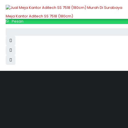
Meja Kantor Aditech SS 7518 (180cm)
Pesan
Hubungi Kami
Jl. Sidosermo II / 76 A (Ruko Graha Marina) Surabaya.
031-99842501
081233530110
087876000886
085710030301