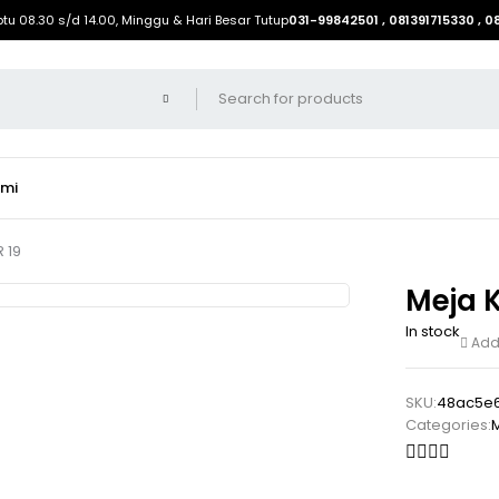
btu 08.30 s/d 14.00, Minggu & Hari Besar Tutup
031-99842501 , 081391715330 , 
ami
 19
Meja K
In stock
Add 
SKU:
48ac5e
Categories:
M