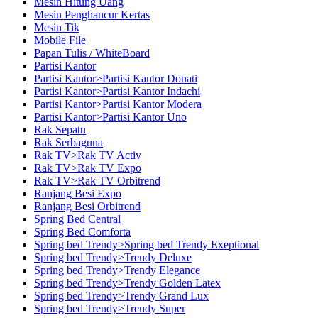
Mesin Hitung Uang
Mesin Penghancur Kertas
Mesin Tik
Mobile File
Papan Tulis / WhiteBoard
Partisi Kantor
Partisi Kantor>Partisi Kantor Donati
Partisi Kantor>Partisi Kantor Indachi
Partisi Kantor>Partisi Kantor Modera
Partisi Kantor>Partisi Kantor Uno
Rak Sepatu
Rak Serbaguna
Rak TV>Rak TV Activ
Rak TV>Rak TV Expo
Rak TV>Rak TV Orbitrend
Ranjang Besi Expo
Ranjang Besi Orbitrend
Spring Bed Central
Spring Bed Comforta
Spring bed Trendy>Spring bed Trendy Exeptional
Spring bed Trendy>Trendy Deluxe
Spring bed Trendy>Trendy Elegance
Spring bed Trendy>Trendy Golden Latex
Spring bed Trendy>Trendy Grand Lux
Spring bed Trendy>Trendy Super