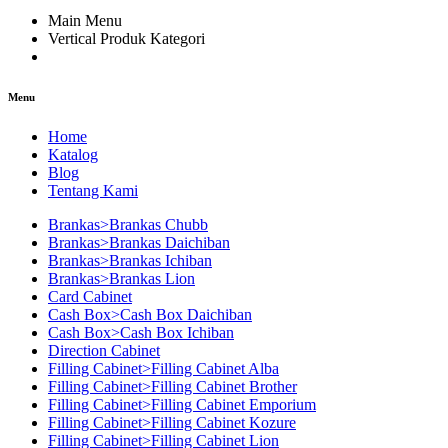
Main Menu
Vertical Produk Kategori
Menu
Home
Katalog
Blog
Tentang Kami
Brankas>Brankas Chubb
Brankas>Brankas Daichiban
Brankas>Brankas Ichiban
Brankas>Brankas Lion
Card Cabinet
Cash Box>Cash Box Daichiban
Cash Box>Cash Box Ichiban
Direction Cabinet
Filling Cabinet>Filling Cabinet Alba
Filling Cabinet>Filling Cabinet Brother
Filling Cabinet>Filling Cabinet Emporium
Filling Cabinet>Filling Cabinet Kozure
Filling Cabinet>Filling Cabinet Lion