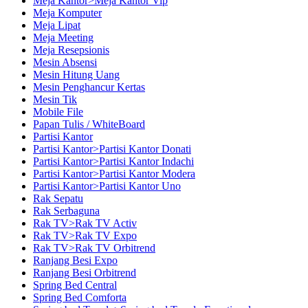
Meja Kantor>Meja Kantor Vip
Meja Komputer
Meja Lipat
Meja Meeting
Meja Resepsionis
Mesin Absensi
Mesin Hitung Uang
Mesin Penghancur Kertas
Mesin Tik
Mobile File
Papan Tulis / WhiteBoard
Partisi Kantor
Partisi Kantor>Partisi Kantor Donati
Partisi Kantor>Partisi Kantor Indachi
Partisi Kantor>Partisi Kantor Modera
Partisi Kantor>Partisi Kantor Uno
Rak Sepatu
Rak Serbaguna
Rak TV>Rak TV Activ
Rak TV>Rak TV Expo
Rak TV>Rak TV Orbitrend
Ranjang Besi Expo
Ranjang Besi Orbitrend
Spring Bed Central
Spring Bed Comforta