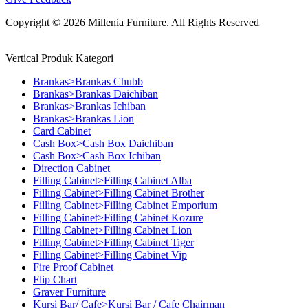
Copyright © 2026 Millenia Furniture. All Rights Reserved
Vertical Produk Kategori
Brankas>Brankas Chubb
Brankas>Brankas Daichiban
Brankas>Brankas Ichiban
Brankas>Brankas Lion
Card Cabinet
Cash Box>Cash Box Daichiban
Cash Box>Cash Box Ichiban
Direction Cabinet
Filling Cabinet>Filling Cabinet Alba
Filling Cabinet>Filling Cabinet Brother
Filling Cabinet>Filling Cabinet Emporium
Filling Cabinet>Filling Cabinet Kozure
Filling Cabinet>Filling Cabinet Lion
Filling Cabinet>Filling Cabinet Tiger
Filling Cabinet>Filling Cabinet Vip
Fire Proof Cabinet
Flip Chart
Graver Furniture
Kursi Bar/ Cafe>Kursi Bar / Cafe Chairman