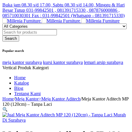
Buka jam 08.30 s/d 17.00, Sabtu 08.30 s/d 14.00, Minggu & Hari
Besar Tutup
031-99842501 , 081391715330 , 087876000886 ,
085710030301 Fax : 031-99842501 (Whatsapp - 081391715330)
Popular search
meja kantor surabaya
kursi kantor surabaya
lemari arsip surabaya
Vertical Produk Kategori
Home
Katalog
Blog
Tentang Kami
Home
/
Meja Kantor>Meja Kantor Aditech
/
Meja Kantor Aditech MP
120 (120cm) – Tanpa Laci