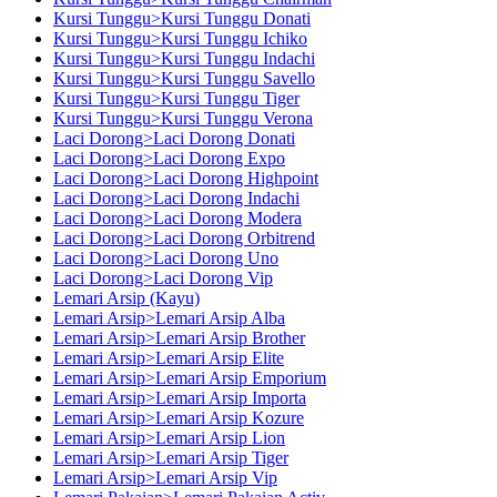
Kursi Tunggu>Kursi Tunggu Donati
Kursi Tunggu>Kursi Tunggu Ichiko
Kursi Tunggu>Kursi Tunggu Indachi
Kursi Tunggu>Kursi Tunggu Savello
Kursi Tunggu>Kursi Tunggu Tiger
Kursi Tunggu>Kursi Tunggu Verona
Laci Dorong>Laci Dorong Donati
Laci Dorong>Laci Dorong Expo
Laci Dorong>Laci Dorong Highpoint
Laci Dorong>Laci Dorong Indachi
Laci Dorong>Laci Dorong Modera
Laci Dorong>Laci Dorong Orbitrend
Laci Dorong>Laci Dorong Uno
Laci Dorong>Laci Dorong Vip
Lemari Arsip (Kayu)
Lemari Arsip>Lemari Arsip Alba
Lemari Arsip>Lemari Arsip Brother
Lemari Arsip>Lemari Arsip Elite
Lemari Arsip>Lemari Arsip Emporium
Lemari Arsip>Lemari Arsip Importa
Lemari Arsip>Lemari Arsip Kozure
Lemari Arsip>Lemari Arsip Lion
Lemari Arsip>Lemari Arsip Tiger
Lemari Arsip>Lemari Arsip Vip