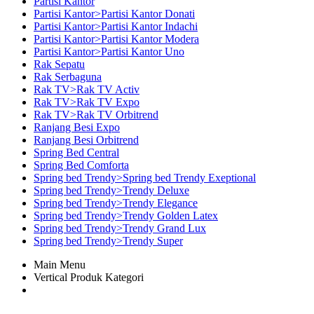
Partisi Kantor
Partisi Kantor>Partisi Kantor Donati
Partisi Kantor>Partisi Kantor Indachi
Partisi Kantor>Partisi Kantor Modera
Partisi Kantor>Partisi Kantor Uno
Rak Sepatu
Rak Serbaguna
Rak TV>Rak TV Activ
Rak TV>Rak TV Expo
Rak TV>Rak TV Orbitrend
Ranjang Besi Expo
Ranjang Besi Orbitrend
Spring Bed Central
Spring Bed Comforta
Spring bed Trendy>Spring bed Trendy Exeptional
Spring bed Trendy>Trendy Deluxe
Spring bed Trendy>Trendy Elegance
Spring bed Trendy>Trendy Golden Latex
Spring bed Trendy>Trendy Grand Lux
Spring bed Trendy>Trendy Super
Main Menu
Vertical Produk Kategori