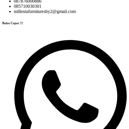
087876000886
085710030301
milleniafurnituresby2@gmail.com
Balas Cepat !!!