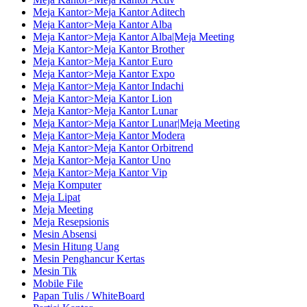
Meja Kantor>Meja Kantor Aditech
Meja Kantor>Meja Kantor Alba
Meja Kantor>Meja Kantor Alba|Meja Meeting
Meja Kantor>Meja Kantor Brother
Meja Kantor>Meja Kantor Euro
Meja Kantor>Meja Kantor Expo
Meja Kantor>Meja Kantor Indachi
Meja Kantor>Meja Kantor Lion
Meja Kantor>Meja Kantor Lunar
Meja Kantor>Meja Kantor Lunar|Meja Meeting
Meja Kantor>Meja Kantor Modera
Meja Kantor>Meja Kantor Orbitrend
Meja Kantor>Meja Kantor Uno
Meja Kantor>Meja Kantor Vip
Meja Komputer
Meja Lipat
Meja Meeting
Meja Resepsionis
Mesin Absensi
Mesin Hitung Uang
Mesin Penghancur Kertas
Mesin Tik
Mobile File
Papan Tulis / WhiteBoard