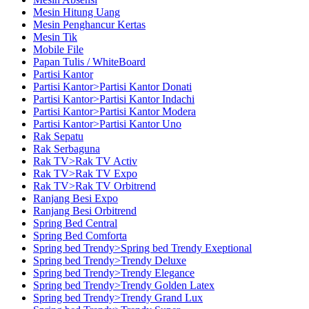
Mesin Hitung Uang
Mesin Penghancur Kertas
Mesin Tik
Mobile File
Papan Tulis / WhiteBoard
Partisi Kantor
Partisi Kantor>Partisi Kantor Donati
Partisi Kantor>Partisi Kantor Indachi
Partisi Kantor>Partisi Kantor Modera
Partisi Kantor>Partisi Kantor Uno
Rak Sepatu
Rak Serbaguna
Rak TV>Rak TV Activ
Rak TV>Rak TV Expo
Rak TV>Rak TV Orbitrend
Ranjang Besi Expo
Ranjang Besi Orbitrend
Spring Bed Central
Spring Bed Comforta
Spring bed Trendy>Spring bed Trendy Exeptional
Spring bed Trendy>Trendy Deluxe
Spring bed Trendy>Trendy Elegance
Spring bed Trendy>Trendy Golden Latex
Spring bed Trendy>Trendy Grand Lux