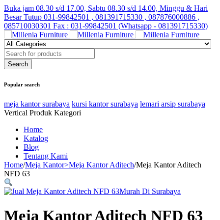
Buka jam 08.30 s/d 17.00, Sabtu 08.30 s/d 14.00, Minggu & Hari
Besar Tutup
031-99842501 , 081391715330 , 087876000886 ,
085710030301 Fax : 031-99842501 (Whatsapp - 081391715330)
Popular search
meja kantor surabaya
kursi kantor surabaya
lemari arsip surabaya
Vertical Produk Kategori
Home
Katalog
Blog
Tentang Kami
Home
/
Meja Kantor>Meja Kantor Aditech
/
Meja Kantor Aditech
NFD 63
Meja Kantor Aditech NFD 63