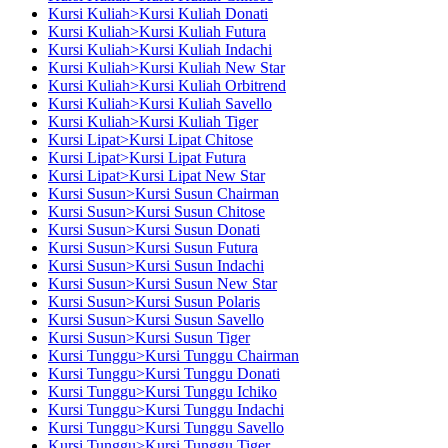
Kursi Kuliah>Kursi Kuliah Donati
Kursi Kuliah>Kursi Kuliah Futura
Kursi Kuliah>Kursi Kuliah Indachi
Kursi Kuliah>Kursi Kuliah New Star
Kursi Kuliah>Kursi Kuliah Orbitrend
Kursi Kuliah>Kursi Kuliah Savello
Kursi Kuliah>Kursi Kuliah Tiger
Kursi Lipat>Kursi Lipat Chitose
Kursi Lipat>Kursi Lipat Futura
Kursi Lipat>Kursi Lipat New Star
Kursi Susun>Kursi Susun Chairman
Kursi Susun>Kursi Susun Chitose
Kursi Susun>Kursi Susun Donati
Kursi Susun>Kursi Susun Futura
Kursi Susun>Kursi Susun Indachi
Kursi Susun>Kursi Susun New Star
Kursi Susun>Kursi Susun Polaris
Kursi Susun>Kursi Susun Savello
Kursi Susun>Kursi Susun Tiger
Kursi Tunggu>Kursi Tunggu Chairman
Kursi Tunggu>Kursi Tunggu Donati
Kursi Tunggu>Kursi Tunggu Ichiko
Kursi Tunggu>Kursi Tunggu Indachi
Kursi Tunggu>Kursi Tunggu Savello
Kursi Tunggu>Kursi Tunggu Tiger