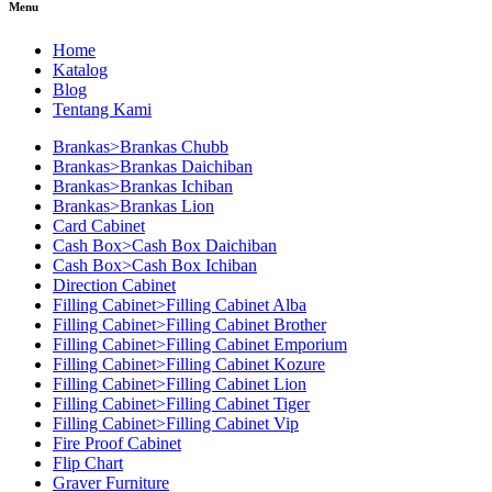
Menu
Home
Katalog
Blog
Tentang Kami
Brankas>Brankas Chubb
Brankas>Brankas Daichiban
Brankas>Brankas Ichiban
Brankas>Brankas Lion
Card Cabinet
Cash Box>Cash Box Daichiban
Cash Box>Cash Box Ichiban
Direction Cabinet
Filling Cabinet>Filling Cabinet Alba
Filling Cabinet>Filling Cabinet Brother
Filling Cabinet>Filling Cabinet Emporium
Filling Cabinet>Filling Cabinet Kozure
Filling Cabinet>Filling Cabinet Lion
Filling Cabinet>Filling Cabinet Tiger
Filling Cabinet>Filling Cabinet Vip
Fire Proof Cabinet
Flip Chart
Graver Furniture