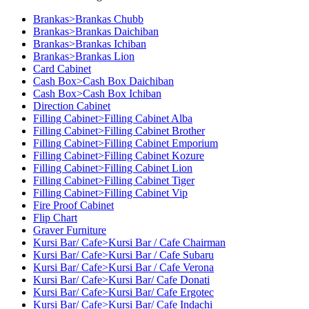
Brankas>Brankas Chubb
Brankas>Brankas Daichiban
Brankas>Brankas Ichiban
Brankas>Brankas Lion
Card Cabinet
Cash Box>Cash Box Daichiban
Cash Box>Cash Box Ichiban
Direction Cabinet
Filling Cabinet>Filling Cabinet Alba
Filling Cabinet>Filling Cabinet Brother
Filling Cabinet>Filling Cabinet Emporium
Filling Cabinet>Filling Cabinet Kozure
Filling Cabinet>Filling Cabinet Lion
Filling Cabinet>Filling Cabinet Tiger
Filling Cabinet>Filling Cabinet Vip
Fire Proof Cabinet
Flip Chart
Graver Furniture
Kursi Bar/ Cafe>Kursi Bar / Cafe Chairman
Kursi Bar/ Cafe>Kursi Bar / Cafe Subaru
Kursi Bar/ Cafe>Kursi Bar / Cafe Verona
Kursi Bar/ Cafe>Kursi Bar/ Cafe Donati
Kursi Bar/ Cafe>Kursi Bar/ Cafe Ergotec
Kursi Bar/ Cafe>Kursi Bar/ Cafe Indachi