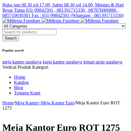
Buka jam 08.30 s/d 17.00, Sabtu 08.30 s/d 14.00, Minggu & Hari
Besar Tutup
031-99842501 , 081391715330 , 087876000886 ,
085710030301 Fax : 031-99842501 (Whatsapp - 081391715330)
Popular search
meja kantor surabaya
kursi kantor surabaya
lemari arsip surabaya
Vertical Produk Kategori
Home
Katalog
Blog
Tentang Kami
Home
/
Meja Kantor>Meja Kantor Euro
/
Meja Kantor Euro ROT
1275
Meja Kantor Euro ROT 1275