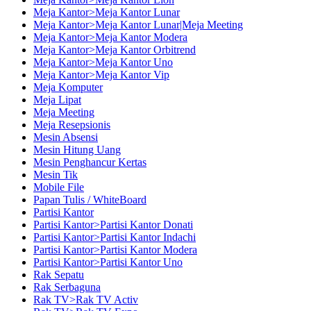
Meja Kantor>Meja Kantor Lunar
Meja Kantor>Meja Kantor Lunar|Meja Meeting
Meja Kantor>Meja Kantor Modera
Meja Kantor>Meja Kantor Orbitrend
Meja Kantor>Meja Kantor Uno
Meja Kantor>Meja Kantor Vip
Meja Komputer
Meja Lipat
Meja Meeting
Meja Resepsionis
Mesin Absensi
Mesin Hitung Uang
Mesin Penghancur Kertas
Mesin Tik
Mobile File
Papan Tulis / WhiteBoard
Partisi Kantor
Partisi Kantor>Partisi Kantor Donati
Partisi Kantor>Partisi Kantor Indachi
Partisi Kantor>Partisi Kantor Modera
Partisi Kantor>Partisi Kantor Uno
Rak Sepatu
Rak Serbaguna
Rak TV>Rak TV Activ