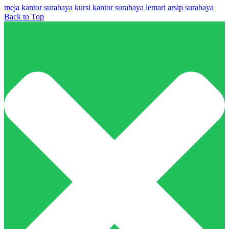
meja kantor surabaya
kursi kantor surabaya
lemari arsip surabaya
Back to Top