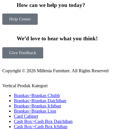
How can we help you today?
Help Center
We’d love to hear what you think!
Give Feedback
Copyright © 2026 Millenia Furniture. All Rights Reserved
Vertical Produk Kategori
Brankas>Brankas Chubb
Brankas>Brankas Daichiban
Brankas>Brankas Ichiban
Brankas>Brankas Lion
Card Cabinet
Cash Box>Cash Box Daichiban
Cash Box>Cash Box Ichiban