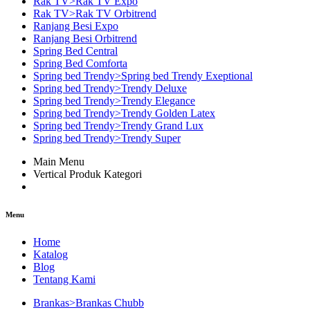
Rak TV>Rak TV Expo
Rak TV>Rak TV Orbitrend
Ranjang Besi Expo
Ranjang Besi Orbitrend
Spring Bed Central
Spring Bed Comforta
Spring bed Trendy>Spring bed Trendy Exeptional
Spring bed Trendy>Trendy Deluxe
Spring bed Trendy>Trendy Elegance
Spring bed Trendy>Trendy Golden Latex
Spring bed Trendy>Trendy Grand Lux
Spring bed Trendy>Trendy Super
Main Menu
Vertical Produk Kategori
Menu
Home
Katalog
Blog
Tentang Kami
Brankas>Brankas Chubb