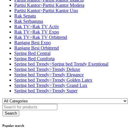
Partisi Kantor>Partisi Kantor Modera
Partisi Kantor>Partisi Kantor Uno
Rak Sepatu
Rak Serbaguna
Rak TV>Rak TV Activ
Rak TV>Rak TV Expo
Rak TV>Rak TV Orbitrend
Ranjang Besi Expo
Ranjang Besi Orbitrend
Spring Bed Central
Spring Bed Comforta
Spring bed Trendy>Spring bed Trendy Exeptional
Spring bed Trendy>Trendy Deluxe
Spring bed Trendy>Trendy Elegance
Spring bed Trendy>Trendy Golden Latex
Spring bed Trendy>Trendy Grand Lux
Spring bed Trendy>Trendy Super
Popular search