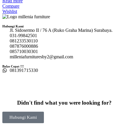
Read more
Compare
Wishlist
Hubungi Kami
Jl. Sidosermo II / 76 A (Ruko Graha Marina) Surabaya.
031-99842501
081233530110
087876000886
085710030301
milleniafurnituresby2@gmail.com
Balas Cepat !!!
081391715330
Didn't find what you were looking for?
Hubungi Kami