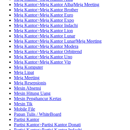
Meja Kantor>Meja Kantor Alba|Meja Meeting
Meja Kantor>Meja Kantor Brother
Meja Kantor>Meja Kantor Euro
Meja Kantor>Meja Kantor Expo
Meja Kantor>Meja Kantor Indachi
Meja Kantor>Meja Kantor Lion
Meja Kantor>Meja Kantor Lunar
Meja Kantor>Meja Kantor Lunar|Meja Meeting
Meja Kantor>Meja Kantor Modera
Meja Kantor>Meja Kantor Orbitrend
Meja Kantor>Meja Kantor Uno
Meja Kantor>Meja Kantor Vip
Meja Komputer
Meja Lipat
Meja Meeting
Meja Resepsionis
Mesin Absensi
Mesin Hitung Uang
Mesin Penghancur Kertas
Mesin Tik
Mobile File
Papan Tulis / WhiteBoard
Partisi Kantor
Partisi Kantor>Partisi Kantor Donati
Partisi Kantor>Partisi Kantor Indachi