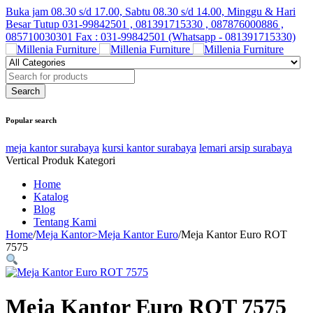
Buka jam 08.30 s/d 17.00, Sabtu 08.30 s/d 14.00, Minggu & Hari
Besar Tutup
031-99842501 , 081391715330 , 087876000886 ,
085710030301 Fax : 031-99842501 (Whatsapp - 081391715330)
Popular search
meja kantor surabaya
kursi kantor surabaya
lemari arsip surabaya
Vertical Produk Kategori
Home
Katalog
Blog
Tentang Kami
Home
/
Meja Kantor>Meja Kantor Euro
/
Meja Kantor Euro ROT
7575
Meja Kantor Euro ROT 7575