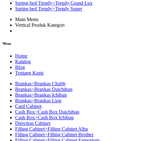
Spring bed Trendy>Trendy Grand Lux
Spring bed Trendy>Trendy Super
Main Menu
Vertical Produk Kategori
Menu
Home
Katalog
Blog
Tentang Kami
Brankas>Brankas Chubb
Brankas>Brankas Daichiban
Brankas>Brankas Ichiban
Brankas>Brankas Lion
Card Cabinet
Cash Box>Cash Box Daichiban
Cash Box>Cash Box Ichiban
Direction Cabinet
Filling Cabinet>Filling Cabinet Alba
Filling Cabinet>Filling Cabinet Brother
Filling Cabinet>Filling Cabinet Emporium