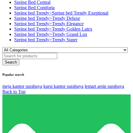
Spring Bed Central
Spring Bed Comforta
Spring bed Trendy>Spring bed Trendy Exeptional
Spring bed Trendy>Trendy Deluxe
Spring bed Trendy>Trendy Elegance
Spring bed Trendy>Trendy Golden Latex
Spring bed Trendy>Trendy Grand Lux
Spring bed Trendy>Trendy Super
Popular search
meja kantor surabaya
kursi kantor surabaya
lemari arsip surabaya
Back to Top