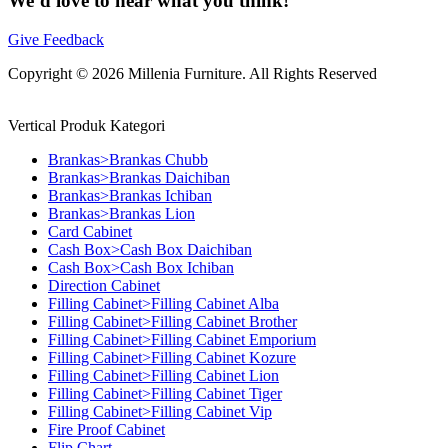
We’d love to hear what you think!
Give Feedback
Copyright © 2026 Millenia Furniture. All Rights Reserved
Vertical Produk Kategori
Brankas>Brankas Chubb
Brankas>Brankas Daichiban
Brankas>Brankas Ichiban
Brankas>Brankas Lion
Card Cabinet
Cash Box>Cash Box Daichiban
Cash Box>Cash Box Ichiban
Direction Cabinet
Filling Cabinet>Filling Cabinet Alba
Filling Cabinet>Filling Cabinet Brother
Filling Cabinet>Filling Cabinet Emporium
Filling Cabinet>Filling Cabinet Kozure
Filling Cabinet>Filling Cabinet Lion
Filling Cabinet>Filling Cabinet Tiger
Filling Cabinet>Filling Cabinet Vip
Fire Proof Cabinet
Flip Chart