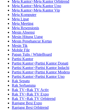
Meja Kantor>Meja Kantor Orbitrend
Meja Kantor>Meja Kantor Uno
Meja Kantor>Meja Kantor Vip
Meja Komputer
Meja Lipat
Meja Meeting
Meja Resepsionis
Mesin Absensi
Mesin Hitung Uang
Mesin Penghancur Kertas
Mesin Tik
Mobile File
Papan Tulis / WhiteBoard
Partisi Kantor
Partisi Kantor>Partisi Kantor Donati
Partisi Kantor>Partisi Kantor Indachi
Partisi Kantor>Partisi Kantor Modera
Partisi Kantor>Partisi Kantor Uno
Rak Sepatu
Rak Serbaguna
Rak TV>Rak TV Activ
Rak TV>Rak TV Expo
Rak TV>Rak TV Orbitrend
Ranjang Besi Expo
Ranjang Besi Orbitrend