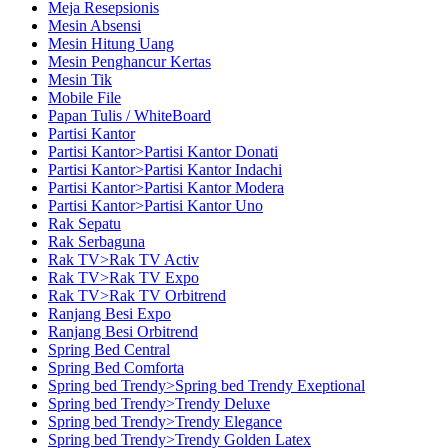
Meja Resepsionis
Mesin Absensi
Mesin Hitung Uang
Mesin Penghancur Kertas
Mesin Tik
Mobile File
Papan Tulis / WhiteBoard
Partisi Kantor
Partisi Kantor>Partisi Kantor Donati
Partisi Kantor>Partisi Kantor Indachi
Partisi Kantor>Partisi Kantor Modera
Partisi Kantor>Partisi Kantor Uno
Rak Sepatu
Rak Serbaguna
Rak TV>Rak TV Activ
Rak TV>Rak TV Expo
Rak TV>Rak TV Orbitrend
Ranjang Besi Expo
Ranjang Besi Orbitrend
Spring Bed Central
Spring Bed Comforta
Spring bed Trendy>Spring bed Trendy Exeptional
Spring bed Trendy>Trendy Deluxe
Spring bed Trendy>Trendy Elegance
Spring bed Trendy>Trendy Golden Latex