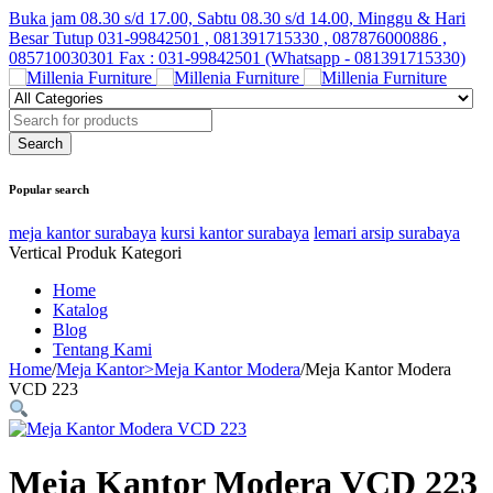
Buka jam 08.30 s/d 17.00, Sabtu 08.30 s/d 14.00, Minggu & Hari
Besar Tutup
031-99842501 , 081391715330 , 087876000886 ,
085710030301 Fax : 031-99842501 (Whatsapp - 081391715330)
Popular search
meja kantor surabaya
kursi kantor surabaya
lemari arsip surabaya
Vertical Produk Kategori
Home
Katalog
Blog
Tentang Kami
Home
/
Meja Kantor>Meja Kantor Modera
/
Meja Kantor Modera
VCD 223
Meja Kantor Modera VCD 223