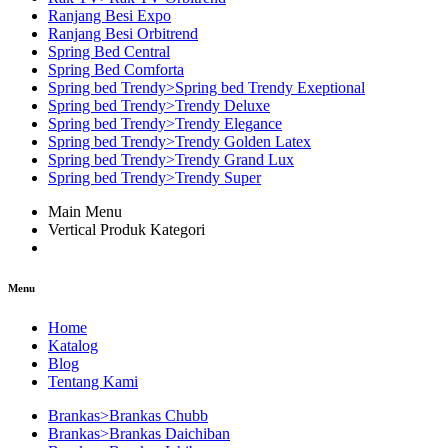
Ranjang Besi Expo
Ranjang Besi Orbitrend
Spring Bed Central
Spring Bed Comforta
Spring bed Trendy>Spring bed Trendy Exeptional
Spring bed Trendy>Trendy Deluxe
Spring bed Trendy>Trendy Elegance
Spring bed Trendy>Trendy Golden Latex
Spring bed Trendy>Trendy Grand Lux
Spring bed Trendy>Trendy Super
Main Menu
Vertical Produk Kategori
Menu
Home
Katalog
Blog
Tentang Kami
Brankas>Brankas Chubb
Brankas>Brankas Daichiban