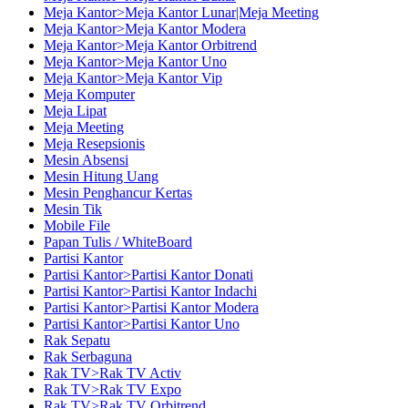
Meja Kantor>Meja Kantor Lunar|Meja Meeting
Meja Kantor>Meja Kantor Modera
Meja Kantor>Meja Kantor Orbitrend
Meja Kantor>Meja Kantor Uno
Meja Kantor>Meja Kantor Vip
Meja Komputer
Meja Lipat
Meja Meeting
Meja Resepsionis
Mesin Absensi
Mesin Hitung Uang
Mesin Penghancur Kertas
Mesin Tik
Mobile File
Papan Tulis / WhiteBoard
Partisi Kantor
Partisi Kantor>Partisi Kantor Donati
Partisi Kantor>Partisi Kantor Indachi
Partisi Kantor>Partisi Kantor Modera
Partisi Kantor>Partisi Kantor Uno
Rak Sepatu
Rak Serbaguna
Rak TV>Rak TV Activ
Rak TV>Rak TV Expo
Rak TV>Rak TV Orbitrend