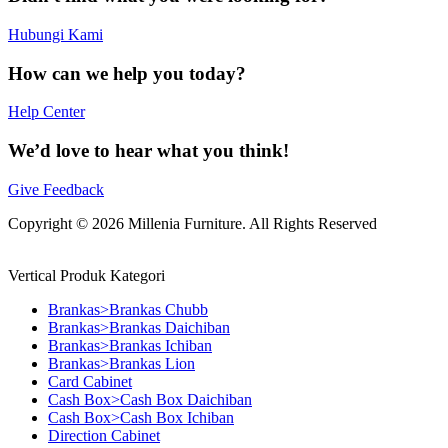
Hubungi Kami
How can we help you today?
Help Center
We’d love to hear what you think!
Give Feedback
Copyright © 2026 Millenia Furniture. All Rights Reserved
Vertical Produk Kategori
Brankas>Brankas Chubb
Brankas>Brankas Daichiban
Brankas>Brankas Ichiban
Brankas>Brankas Lion
Card Cabinet
Cash Box>Cash Box Daichiban
Cash Box>Cash Box Ichiban
Direction Cabinet