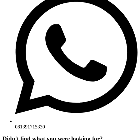
081391715330
Didn't find what you were looking for?