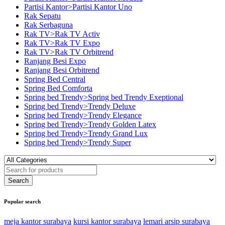
Partisi Kantor>Partisi Kantor Uno
Rak Sepatu
Rak Serbaguna
Rak TV>Rak TV Activ
Rak TV>Rak TV Expo
Rak TV>Rak TV Orbitrend
Ranjang Besi Expo
Ranjang Besi Orbitrend
Spring Bed Central
Spring Bed Comforta
Spring bed Trendy>Spring bed Trendy Exeptional
Spring bed Trendy>Trendy Deluxe
Spring bed Trendy>Trendy Elegance
Spring bed Trendy>Trendy Golden Latex
Spring bed Trendy>Trendy Grand Lux
Spring bed Trendy>Trendy Super
Popular search
meja kantor surabaya
kursi kantor surabaya
lemari arsip surabaya