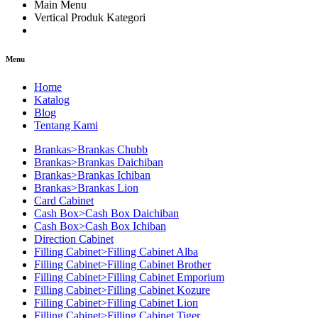
Main Menu
Vertical Produk Kategori
Menu
Home
Katalog
Blog
Tentang Kami
Brankas>Brankas Chubb
Brankas>Brankas Daichiban
Brankas>Brankas Ichiban
Brankas>Brankas Lion
Card Cabinet
Cash Box>Cash Box Daichiban
Cash Box>Cash Box Ichiban
Direction Cabinet
Filling Cabinet>Filling Cabinet Alba
Filling Cabinet>Filling Cabinet Brother
Filling Cabinet>Filling Cabinet Emporium
Filling Cabinet>Filling Cabinet Kozure
Filling Cabinet>Filling Cabinet Lion
Filling Cabinet>Filling Cabinet Tiger