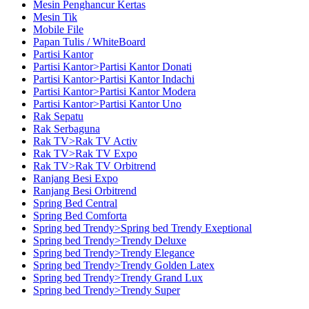
Mesin Penghancur Kertas
Mesin Tik
Mobile File
Papan Tulis / WhiteBoard
Partisi Kantor
Partisi Kantor>Partisi Kantor Donati
Partisi Kantor>Partisi Kantor Indachi
Partisi Kantor>Partisi Kantor Modera
Partisi Kantor>Partisi Kantor Uno
Rak Sepatu
Rak Serbaguna
Rak TV>Rak TV Activ
Rak TV>Rak TV Expo
Rak TV>Rak TV Orbitrend
Ranjang Besi Expo
Ranjang Besi Orbitrend
Spring Bed Central
Spring Bed Comforta
Spring bed Trendy>Spring bed Trendy Exeptional
Spring bed Trendy>Trendy Deluxe
Spring bed Trendy>Trendy Elegance
Spring bed Trendy>Trendy Golden Latex
Spring bed Trendy>Trendy Grand Lux
Spring bed Trendy>Trendy Super