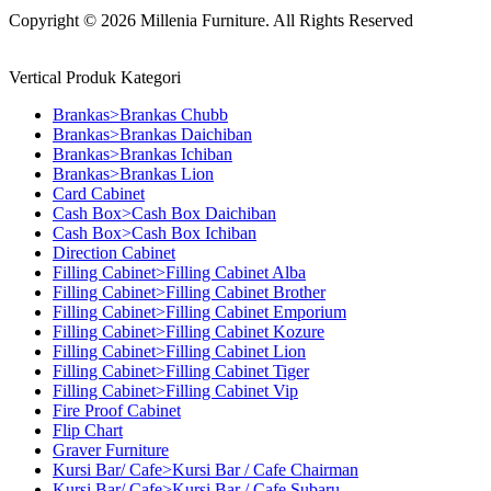
Copyright © 2026 Millenia Furniture. All Rights Reserved
Vertical Produk Kategori
Brankas>Brankas Chubb
Brankas>Brankas Daichiban
Brankas>Brankas Ichiban
Brankas>Brankas Lion
Card Cabinet
Cash Box>Cash Box Daichiban
Cash Box>Cash Box Ichiban
Direction Cabinet
Filling Cabinet>Filling Cabinet Alba
Filling Cabinet>Filling Cabinet Brother
Filling Cabinet>Filling Cabinet Emporium
Filling Cabinet>Filling Cabinet Kozure
Filling Cabinet>Filling Cabinet Lion
Filling Cabinet>Filling Cabinet Tiger
Filling Cabinet>Filling Cabinet Vip
Fire Proof Cabinet
Flip Chart
Graver Furniture
Kursi Bar/ Cafe>Kursi Bar / Cafe Chairman
Kursi Bar/ Cafe>Kursi Bar / Cafe Subaru