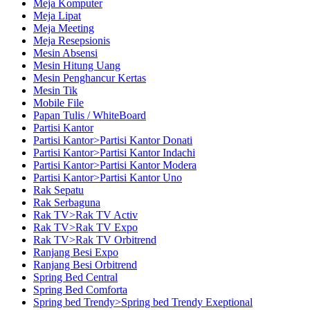
Meja Komputer
Meja Lipat
Meja Meeting
Meja Resepsionis
Mesin Absensi
Mesin Hitung Uang
Mesin Penghancur Kertas
Mesin Tik
Mobile File
Papan Tulis / WhiteBoard
Partisi Kantor
Partisi Kantor>Partisi Kantor Donati
Partisi Kantor>Partisi Kantor Indachi
Partisi Kantor>Partisi Kantor Modera
Partisi Kantor>Partisi Kantor Uno
Rak Sepatu
Rak Serbaguna
Rak TV>Rak TV Activ
Rak TV>Rak TV Expo
Rak TV>Rak TV Orbitrend
Ranjang Besi Expo
Ranjang Besi Orbitrend
Spring Bed Central
Spring Bed Comforta
Spring bed Trendy>Spring bed Trendy Exeptional