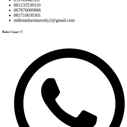
081233530110
087876000886
085710030301
milleniafurnituresby2@gmail.com
Balas Cepat !!!