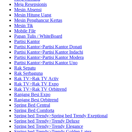
Meja Resepsionis
Mesin Absensi
Mesin Hitung Uang
Mesin Penghancur Kertas
Mesin Tik
Mobile File
Papan Tulis / WhiteBoard
Partisi Kantor
Partisi Kantor>Partisi Kantor Donati
Partisi Kantor>Partisi Kantor Indachi
Partisi Kantor>Partisi Kantor Modera
Partisi Kantor>Partisi Kantor Uno
Rak Sepatu
Rak Serbaguna
Rak TV>Rak TV Activ
Rak TV>Rak TV Expo
Rak TV>Rak TV Orbitrend
Ranjang Besi Expo
Ranjang Besi Orbitrend
Spring Bed Central
Spring Bed Comforta
Spring bed Trendy>Spring bed Trendy Exeptional
Spring bed Trendy>Trendy Deluxe
Spring bed Trendy>Trendy Elegance
Spring bed Trendy>Trendy Golden Latex