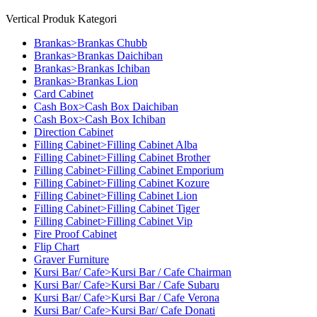
Vertical Produk Kategori
Brankas>Brankas Chubb
Brankas>Brankas Daichiban
Brankas>Brankas Ichiban
Brankas>Brankas Lion
Card Cabinet
Cash Box>Cash Box Daichiban
Cash Box>Cash Box Ichiban
Direction Cabinet
Filling Cabinet>Filling Cabinet Alba
Filling Cabinet>Filling Cabinet Brother
Filling Cabinet>Filling Cabinet Emporium
Filling Cabinet>Filling Cabinet Kozure
Filling Cabinet>Filling Cabinet Lion
Filling Cabinet>Filling Cabinet Tiger
Filling Cabinet>Filling Cabinet Vip
Fire Proof Cabinet
Flip Chart
Graver Furniture
Kursi Bar/ Cafe>Kursi Bar / Cafe Chairman
Kursi Bar/ Cafe>Kursi Bar / Cafe Subaru
Kursi Bar/ Cafe>Kursi Bar / Cafe Verona
Kursi Bar/ Cafe>Kursi Bar/ Cafe Donati