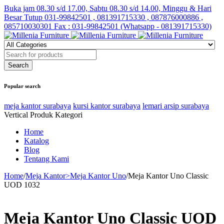
Buka jam 08.30 s/d 17.00, Sabtu 08.30 s/d 14.00, Minggu & Hari
Besar Tutup
031-99842501 , 081391715330 , 087876000886 ,
085710030301 Fax : 031-99842501 (Whatsapp - 081391715330)
Popular search
meja kantor surabaya
kursi kantor surabaya
lemari arsip surabaya
Vertical Produk Kategori
Home
Katalog
Blog
Tentang Kami
Home
/
Meja Kantor>Meja Kantor Uno
/
Meja Kantor Uno Classic
UOD 1032
Meja Kantor Uno Classic UOD