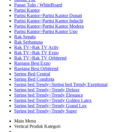
Papan Tulis / WhiteBoard
Partisi Kantor
Partisi Kantor>Partisi Kantor Donati
Partisi Kantor>Partisi Kantor Indachi
Partisi Kantor>Partisi Kantor Modera
Partisi Kantor>Partisi Kantor Uno
Rak Sepatu
Rak Serbaguna
Rak TV>Rak TV Activ
Rak TV>Rak TV Expo
Rak TV>Rak TV Orbitrend
Ranjang Besi Expo
Ranjang Besi Orbitrend
Spring Bed Central
Spring Bed Comforta
Spring bed Trendy>Spring bed Trendy Exeptional
Spring bed Trendy>Trendy Deluxe
Spring bed Trendy>Trendy Elegance
Spring bed Trendy>Trendy Golden Latex
Spring bed Trendy>Trendy Grand Lux
Spring bed Trendy>Trendy Super
Main Menu
Vertical Produk Kategori