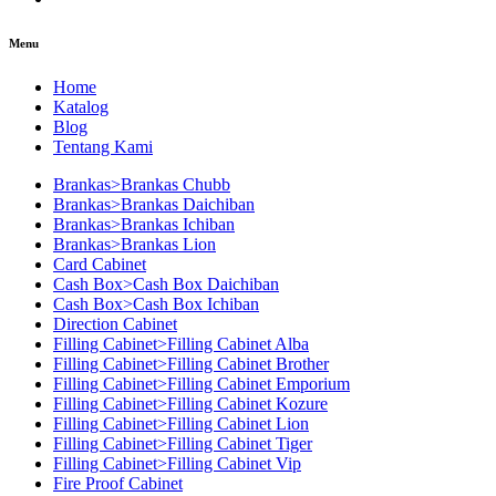
Menu
Home
Katalog
Blog
Tentang Kami
Brankas>Brankas Chubb
Brankas>Brankas Daichiban
Brankas>Brankas Ichiban
Brankas>Brankas Lion
Card Cabinet
Cash Box>Cash Box Daichiban
Cash Box>Cash Box Ichiban
Direction Cabinet
Filling Cabinet>Filling Cabinet Alba
Filling Cabinet>Filling Cabinet Brother
Filling Cabinet>Filling Cabinet Emporium
Filling Cabinet>Filling Cabinet Kozure
Filling Cabinet>Filling Cabinet Lion
Filling Cabinet>Filling Cabinet Tiger
Filling Cabinet>Filling Cabinet Vip
Fire Proof Cabinet