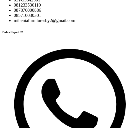
081233530110
087876000886
085710030301
milleniafurnituresby2@gmail.com
Balas Cepat !!!