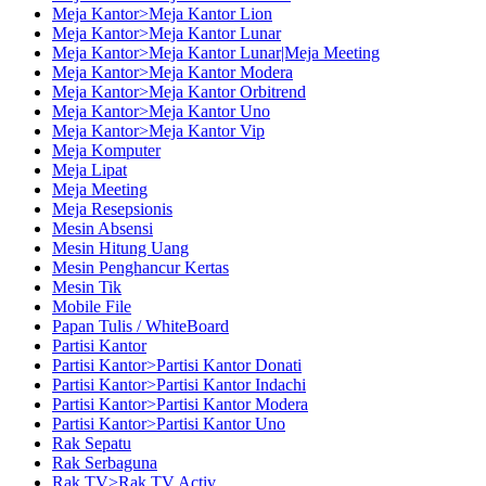
Meja Kantor>Meja Kantor Lion
Meja Kantor>Meja Kantor Lunar
Meja Kantor>Meja Kantor Lunar|Meja Meeting
Meja Kantor>Meja Kantor Modera
Meja Kantor>Meja Kantor Orbitrend
Meja Kantor>Meja Kantor Uno
Meja Kantor>Meja Kantor Vip
Meja Komputer
Meja Lipat
Meja Meeting
Meja Resepsionis
Mesin Absensi
Mesin Hitung Uang
Mesin Penghancur Kertas
Mesin Tik
Mobile File
Papan Tulis / WhiteBoard
Partisi Kantor
Partisi Kantor>Partisi Kantor Donati
Partisi Kantor>Partisi Kantor Indachi
Partisi Kantor>Partisi Kantor Modera
Partisi Kantor>Partisi Kantor Uno
Rak Sepatu
Rak Serbaguna
Rak TV>Rak TV Activ