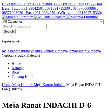
Buka jam 08.30 s/d 17.00, Sabtu 08.30 s/d 14.00, Minggu & Hari
Besar Tutup
031-99842501 , 081391715330 , 087876000886 ,
085710030301 Fax : 031-99842501 (Whatsapp - 081391715330)
Popular search
meja kantor surabaya
kursi kantor surabaya
lemari arsip surabaya
Vertical Produk Kategori
Home
Katalog
Blog
Tentang Kami
Home
/
Meja Kantor>Meja Kantor Indachi
/
Meja Rapat INDACHI
D-6 (180cm)
Meja Rapat INDACHI D-6