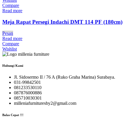
Wishlist
Compare
Read more
Meja Rapat Persegi Indachi DMT 114 PF (180cm)
Pesan
Read more
Compare
Wishlist
Hubungi Kami
Jl. Sidosermo II / 76 A (Ruko Graha Marina) Surabaya.
031-99842501
081233530110
087876000886
085710030301
milleniafurnituresby2@gmail.com
Balas Cepat !!!