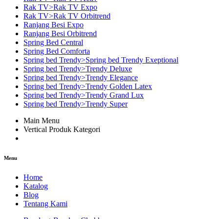
Rak TV>Rak TV Expo
Rak TV>Rak TV Orbitrend
Ranjang Besi Expo
Ranjang Besi Orbitrend
Spring Bed Central
Spring Bed Comforta
Spring bed Trendy>Spring bed Trendy Exeptional
Spring bed Trendy>Trendy Deluxe
Spring bed Trendy>Trendy Elegance
Spring bed Trendy>Trendy Golden Latex
Spring bed Trendy>Trendy Grand Lux
Spring bed Trendy>Trendy Super
Main Menu
Vertical Produk Kategori
Menu
Home
Katalog
Blog
Tentang Kami