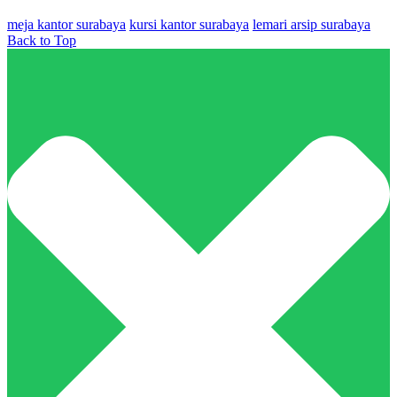
meja kantor surabaya
kursi kantor surabaya
lemari arsip surabaya
Back to Top