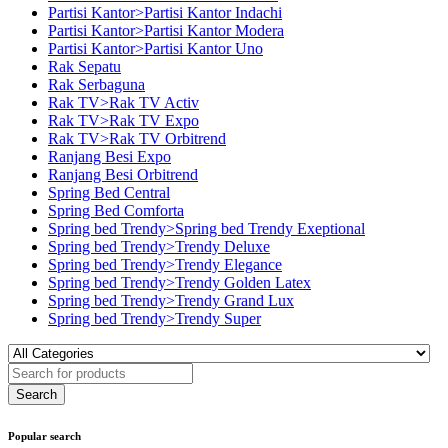
Partisi Kantor>Partisi Kantor Indachi
Partisi Kantor>Partisi Kantor Modera
Partisi Kantor>Partisi Kantor Uno
Rak Sepatu
Rak Serbaguna
Rak TV>Rak TV Activ
Rak TV>Rak TV Expo
Rak TV>Rak TV Orbitrend
Ranjang Besi Expo
Ranjang Besi Orbitrend
Spring Bed Central
Spring Bed Comforta
Spring bed Trendy>Spring bed Trendy Exeptional
Spring bed Trendy>Trendy Deluxe
Spring bed Trendy>Trendy Elegance
Spring bed Trendy>Trendy Golden Latex
Spring bed Trendy>Trendy Grand Lux
Spring bed Trendy>Trendy Super
Popular search