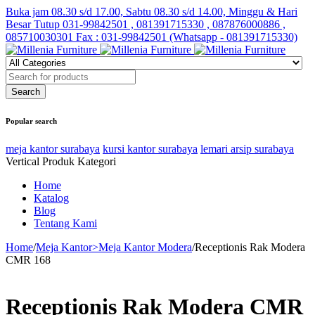
Buka jam 08.30 s/d 17.00, Sabtu 08.30 s/d 14.00, Minggu & Hari
Besar Tutup
031-99842501 , 081391715330 , 087876000886 ,
085710030301 Fax : 031-99842501 (Whatsapp - 081391715330)
Popular search
meja kantor surabaya
kursi kantor surabaya
lemari arsip surabaya
Vertical Produk Kategori
Home
Katalog
Blog
Tentang Kami
Home
/
Meja Kantor>Meja Kantor Modera
/
Receptionis Rak Modera
CMR 168
Receptionis Rak Modera CMR