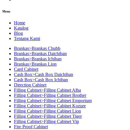
Menu
Home
Katalog
Blog
Tentang Kami
Brankas>Brankas Chubb
Brankas>Brankas Daichiban
Brankas>Brankas Ichiban
Brankas>Brankas Lion
Card Cabinet
Cash Box>Cash Box Daichiban
Cash Box>Cash Box Ichiban
Direction Cabinet
Filling Cabinet>Filling Cabinet Alba
Filling Cabinet>Filling Cabinet Brother
Filling Cabinet>Filling Cabinet Emporium
Filling Cabinet>Filling Cabinet Kozure
Filling Cabinet>Filling Cabinet Lion
Filling Cabinet>Filling Cabinet Tiger
Filling Cabinet>Filling Cabinet Vip
Fire Proof Cabinet