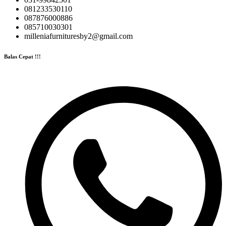
081233530110
087876000886
085710030301
milleniafurnituresby2@gmail.com
Balas Cepat !!!