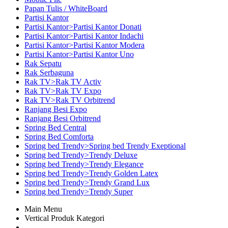
Papan Tulis / WhiteBoard
Partisi Kantor
Partisi Kantor>Partisi Kantor Donati
Partisi Kantor>Partisi Kantor Indachi
Partisi Kantor>Partisi Kantor Modera
Partisi Kantor>Partisi Kantor Uno
Rak Sepatu
Rak Serbaguna
Rak TV>Rak TV Activ
Rak TV>Rak TV Expo
Rak TV>Rak TV Orbitrend
Ranjang Besi Expo
Ranjang Besi Orbitrend
Spring Bed Central
Spring Bed Comforta
Spring bed Trendy>Spring bed Trendy Exeptional
Spring bed Trendy>Trendy Deluxe
Spring bed Trendy>Trendy Elegance
Spring bed Trendy>Trendy Golden Latex
Spring bed Trendy>Trendy Grand Lux
Spring bed Trendy>Trendy Super
Main Menu
Vertical Produk Kategori