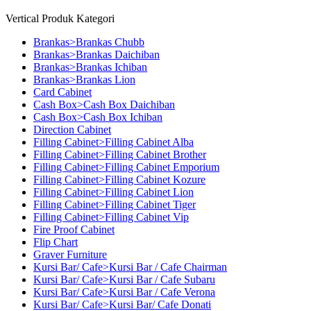
Vertical Produk Kategori
Brankas>Brankas Chubb
Brankas>Brankas Daichiban
Brankas>Brankas Ichiban
Brankas>Brankas Lion
Card Cabinet
Cash Box>Cash Box Daichiban
Cash Box>Cash Box Ichiban
Direction Cabinet
Filling Cabinet>Filling Cabinet Alba
Filling Cabinet>Filling Cabinet Brother
Filling Cabinet>Filling Cabinet Emporium
Filling Cabinet>Filling Cabinet Kozure
Filling Cabinet>Filling Cabinet Lion
Filling Cabinet>Filling Cabinet Tiger
Filling Cabinet>Filling Cabinet Vip
Fire Proof Cabinet
Flip Chart
Graver Furniture
Kursi Bar/ Cafe>Kursi Bar / Cafe Chairman
Kursi Bar/ Cafe>Kursi Bar / Cafe Subaru
Kursi Bar/ Cafe>Kursi Bar / Cafe Verona
Kursi Bar/ Cafe>Kursi Bar/ Cafe Donati