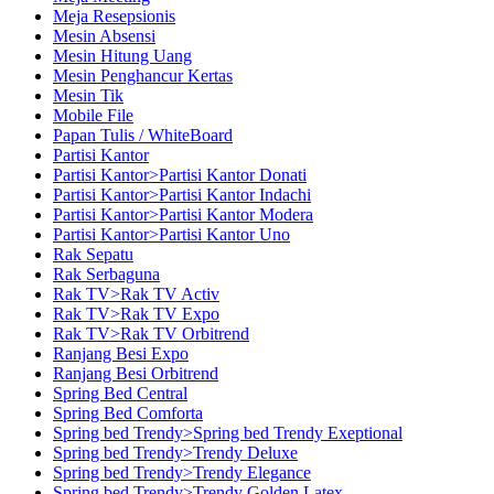
Meja Resepsionis
Mesin Absensi
Mesin Hitung Uang
Mesin Penghancur Kertas
Mesin Tik
Mobile File
Papan Tulis / WhiteBoard
Partisi Kantor
Partisi Kantor>Partisi Kantor Donati
Partisi Kantor>Partisi Kantor Indachi
Partisi Kantor>Partisi Kantor Modera
Partisi Kantor>Partisi Kantor Uno
Rak Sepatu
Rak Serbaguna
Rak TV>Rak TV Activ
Rak TV>Rak TV Expo
Rak TV>Rak TV Orbitrend
Ranjang Besi Expo
Ranjang Besi Orbitrend
Spring Bed Central
Spring Bed Comforta
Spring bed Trendy>Spring bed Trendy Exeptional
Spring bed Trendy>Trendy Deluxe
Spring bed Trendy>Trendy Elegance
Spring bed Trendy>Trendy Golden Latex