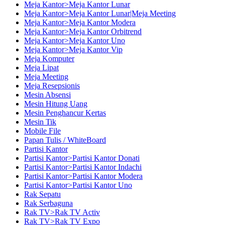
Meja Kantor>Meja Kantor Lunar
Meja Kantor>Meja Kantor Lunar|Meja Meeting
Meja Kantor>Meja Kantor Modera
Meja Kantor>Meja Kantor Orbitrend
Meja Kantor>Meja Kantor Uno
Meja Kantor>Meja Kantor Vip
Meja Komputer
Meja Lipat
Meja Meeting
Meja Resepsionis
Mesin Absensi
Mesin Hitung Uang
Mesin Penghancur Kertas
Mesin Tik
Mobile File
Papan Tulis / WhiteBoard
Partisi Kantor
Partisi Kantor>Partisi Kantor Donati
Partisi Kantor>Partisi Kantor Indachi
Partisi Kantor>Partisi Kantor Modera
Partisi Kantor>Partisi Kantor Uno
Rak Sepatu
Rak Serbaguna
Rak TV>Rak TV Activ
Rak TV>Rak TV Expo