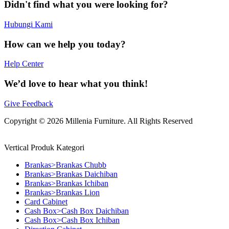
Didn't find what you were looking for?
Hubungi Kami
How can we help you today?
Help Center
We’d love to hear what you think!
Give Feedback
Copyright © 2026 Millenia Furniture. All Rights Reserved
Vertical Produk Kategori
Brankas>Brankas Chubb
Brankas>Brankas Daichiban
Brankas>Brankas Ichiban
Brankas>Brankas Lion
Card Cabinet
Cash Box>Cash Box Daichiban
Cash Box>Cash Box Ichiban