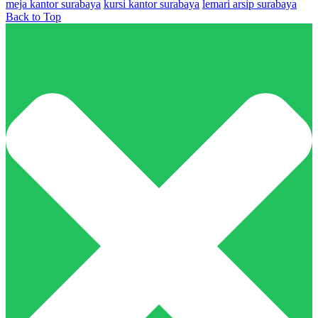
meja kantor surabaya
kursi kantor surabaya
lemari arsip surabaya
Back to Top