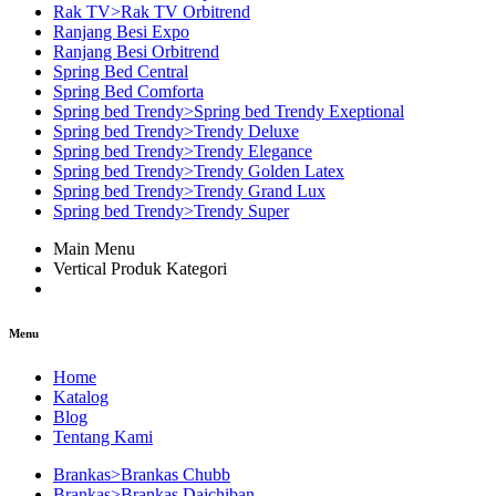
Rak TV>Rak TV Orbitrend
Ranjang Besi Expo
Ranjang Besi Orbitrend
Spring Bed Central
Spring Bed Comforta
Spring bed Trendy>Spring bed Trendy Exeptional
Spring bed Trendy>Trendy Deluxe
Spring bed Trendy>Trendy Elegance
Spring bed Trendy>Trendy Golden Latex
Spring bed Trendy>Trendy Grand Lux
Spring bed Trendy>Trendy Super
Main Menu
Vertical Produk Kategori
Menu
Home
Katalog
Blog
Tentang Kami
Brankas>Brankas Chubb
Brankas>Brankas Daichiban