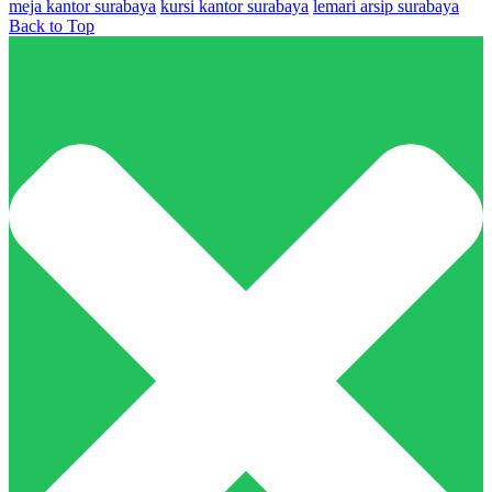
meja kantor surabaya
kursi kantor surabaya
lemari arsip surabaya
Back to Top