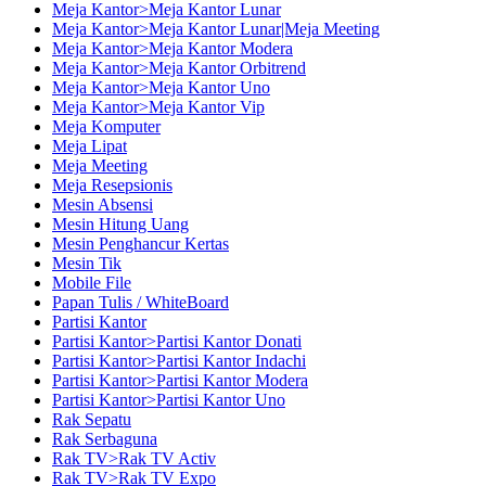
Meja Kantor>Meja Kantor Lunar
Meja Kantor>Meja Kantor Lunar|Meja Meeting
Meja Kantor>Meja Kantor Modera
Meja Kantor>Meja Kantor Orbitrend
Meja Kantor>Meja Kantor Uno
Meja Kantor>Meja Kantor Vip
Meja Komputer
Meja Lipat
Meja Meeting
Meja Resepsionis
Mesin Absensi
Mesin Hitung Uang
Mesin Penghancur Kertas
Mesin Tik
Mobile File
Papan Tulis / WhiteBoard
Partisi Kantor
Partisi Kantor>Partisi Kantor Donati
Partisi Kantor>Partisi Kantor Indachi
Partisi Kantor>Partisi Kantor Modera
Partisi Kantor>Partisi Kantor Uno
Rak Sepatu
Rak Serbaguna
Rak TV>Rak TV Activ
Rak TV>Rak TV Expo