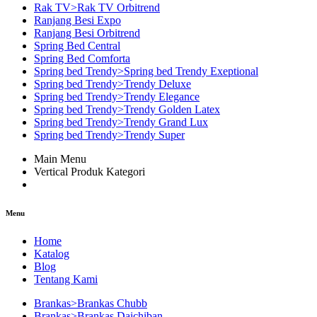
Rak TV>Rak TV Orbitrend
Ranjang Besi Expo
Ranjang Besi Orbitrend
Spring Bed Central
Spring Bed Comforta
Spring bed Trendy>Spring bed Trendy Exeptional
Spring bed Trendy>Trendy Deluxe
Spring bed Trendy>Trendy Elegance
Spring bed Trendy>Trendy Golden Latex
Spring bed Trendy>Trendy Grand Lux
Spring bed Trendy>Trendy Super
Main Menu
Vertical Produk Kategori
Menu
Home
Katalog
Blog
Tentang Kami
Brankas>Brankas Chubb
Brankas>Brankas Daichiban