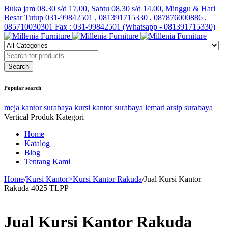
Buka jam 08.30 s/d 17.00, Sabtu 08.30 s/d 14.00, Minggu & Hari
Besar Tutup
031-99842501 , 081391715330 , 087876000886 ,
085710030301 Fax : 031-99842501 (Whatsapp - 081391715330)
Popular search
meja kantor surabaya
kursi kantor surabaya
lemari arsip surabaya
Vertical Produk Kategori
Home
Katalog
Blog
Tentang Kami
Home
/
Kursi Kantor>Kursi Kantor Rakuda
/
Jual Kursi Kantor
Rakuda 4025 TLPP
Jual Kursi Kantor Rakuda