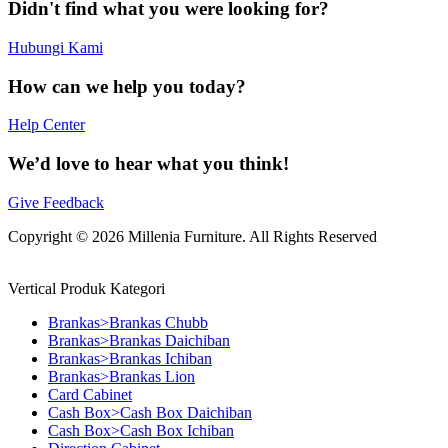
Didn't find what you were looking for?
Hubungi Kami
How can we help you today?
Help Center
We’d love to hear what you think!
Give Feedback
Copyright © 2026 Millenia Furniture. All Rights Reserved
Vertical Produk Kategori
Brankas>Brankas Chubb
Brankas>Brankas Daichiban
Brankas>Brankas Ichiban
Brankas>Brankas Lion
Card Cabinet
Cash Box>Cash Box Daichiban
Cash Box>Cash Box Ichiban