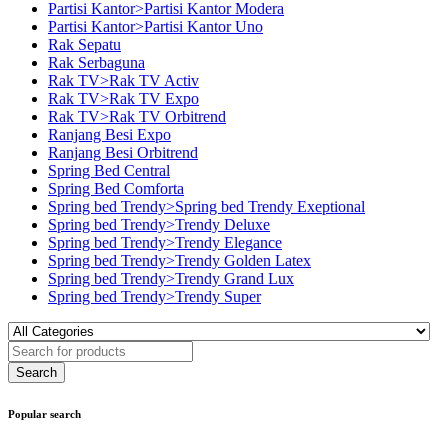
Partisi Kantor>Partisi Kantor Modera
Partisi Kantor>Partisi Kantor Uno
Rak Sepatu
Rak Serbaguna
Rak TV>Rak TV Activ
Rak TV>Rak TV Expo
Rak TV>Rak TV Orbitrend
Ranjang Besi Expo
Ranjang Besi Orbitrend
Spring Bed Central
Spring Bed Comforta
Spring bed Trendy>Spring bed Trendy Exeptional
Spring bed Trendy>Trendy Deluxe
Spring bed Trendy>Trendy Elegance
Spring bed Trendy>Trendy Golden Latex
Spring bed Trendy>Trendy Grand Lux
Spring bed Trendy>Trendy Super
Popular search