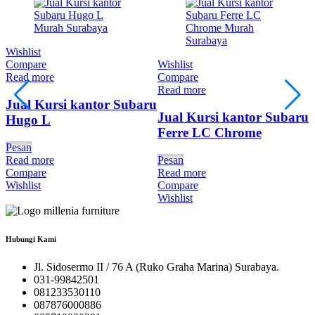
Wishlist
W
Compare
Wishlist
Read more
Compare
R
Read more
Jual Kursi kantor Subaru
Jual Kursi kantor Subaru
Hugo L
Ferre LC Chrome
Pesan
P
Read more
Pesan
R
Compare
Read more
Wishlist
Compare
W
Wishlist
Hubungi Kami
Jl. Sidosermo II / 76 A (Ruko Graha Marina) Surabaya.
031-99842501
081233530110
087876000886