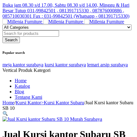
Buka jam 08.30 s/d 17.00, Sabtu 08.30 s/d 14.00, Minggu & Hari
Besar Tutup
031-99842501 , 081391715330 , 087876000886 ,
085710030301 Fax : 031-99842501 (Whatsapp - 081391715330)
Popular search
meja kantor surabaya
kursi kantor surabaya
lemari arsip surabaya
Vertical Produk Kategori
Home
Katalog
Blog
Tentang Kami
Home
/
Kursi Kantor>Kursi Kantor Subaru
/
Jual Kursi kantor Subaru
SB 10
Jual Kursi kantor Subaru SB