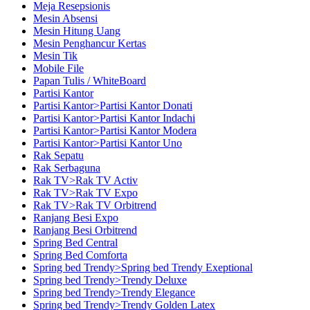
Meja Resepsionis
Mesin Absensi
Mesin Hitung Uang
Mesin Penghancur Kertas
Mesin Tik
Mobile File
Papan Tulis / WhiteBoard
Partisi Kantor
Partisi Kantor>Partisi Kantor Donati
Partisi Kantor>Partisi Kantor Indachi
Partisi Kantor>Partisi Kantor Modera
Partisi Kantor>Partisi Kantor Uno
Rak Sepatu
Rak Serbaguna
Rak TV>Rak TV Activ
Rak TV>Rak TV Expo
Rak TV>Rak TV Orbitrend
Ranjang Besi Expo
Ranjang Besi Orbitrend
Spring Bed Central
Spring Bed Comforta
Spring bed Trendy>Spring bed Trendy Exeptional
Spring bed Trendy>Trendy Deluxe
Spring bed Trendy>Trendy Elegance
Spring bed Trendy>Trendy Golden Latex