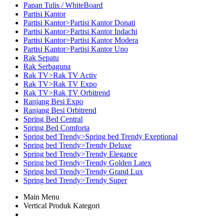
Papan Tulis / WhiteBoard
Partisi Kantor
Partisi Kantor>Partisi Kantor Donati
Partisi Kantor>Partisi Kantor Indachi
Partisi Kantor>Partisi Kantor Modera
Partisi Kantor>Partisi Kantor Uno
Rak Sepatu
Rak Serbaguna
Rak TV>Rak TV Activ
Rak TV>Rak TV Expo
Rak TV>Rak TV Orbitrend
Ranjang Besi Expo
Ranjang Besi Orbitrend
Spring Bed Central
Spring Bed Comforta
Spring bed Trendy>Spring bed Trendy Exeptional
Spring bed Trendy>Trendy Deluxe
Spring bed Trendy>Trendy Elegance
Spring bed Trendy>Trendy Golden Latex
Spring bed Trendy>Trendy Grand Lux
Spring bed Trendy>Trendy Super
Main Menu
Vertical Produk Kategori