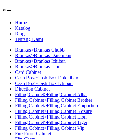
Menu
Home
Katalog
Blog
Tentang Kami
Brankas>Brankas Chubb
Brankas>Brankas Daichiban
Brankas>Brankas Ichiban
Brankas>Brankas Lion
Card Cabinet
Cash Box>Cash Box Daichiban
Cash Box>Cash Box Ichiban
Direction Cabinet
Filling Cabinet>Filling Cabinet Alba
Filling Cabinet>Filling Cabinet Brother
Filling Cabinet>Filling Cabinet Emporium
Filling Cabinet>Filling Cabinet Kozure
Filling Cabinet>Filling Cabinet Lion
Filling Cabinet>Filling Cabinet Tiger
Filling Cabinet>Filling Cabinet Vip
Fire Proof Cabinet