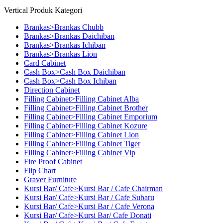
Vertical Produk Kategori
Brankas>Brankas Chubb
Brankas>Brankas Daichiban
Brankas>Brankas Ichiban
Brankas>Brankas Lion
Card Cabinet
Cash Box>Cash Box Daichiban
Cash Box>Cash Box Ichiban
Direction Cabinet
Filling Cabinet>Filling Cabinet Alba
Filling Cabinet>Filling Cabinet Brother
Filling Cabinet>Filling Cabinet Emporium
Filling Cabinet>Filling Cabinet Kozure
Filling Cabinet>Filling Cabinet Lion
Filling Cabinet>Filling Cabinet Tiger
Filling Cabinet>Filling Cabinet Vip
Fire Proof Cabinet
Flip Chart
Graver Furniture
Kursi Bar/ Cafe>Kursi Bar / Cafe Chairman
Kursi Bar/ Cafe>Kursi Bar / Cafe Subaru
Kursi Bar/ Cafe>Kursi Bar / Cafe Verona
Kursi Bar/ Cafe>Kursi Bar/ Cafe Donati