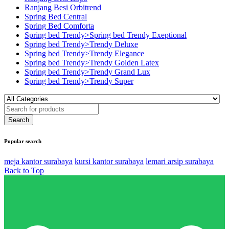
Ranjang Besi Orbitrend
Spring Bed Central
Spring Bed Comforta
Spring bed Trendy>Spring bed Trendy Exeptional
Spring bed Trendy>Trendy Deluxe
Spring bed Trendy>Trendy Elegance
Spring bed Trendy>Trendy Golden Latex
Spring bed Trendy>Trendy Grand Lux
Spring bed Trendy>Trendy Super
Popular search
meja kantor surabaya
kursi kantor surabaya
lemari arsip surabaya
Back to Top