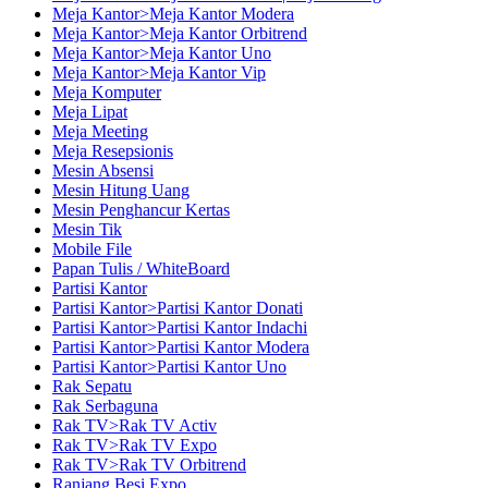
Meja Kantor>Meja Kantor Modera
Meja Kantor>Meja Kantor Orbitrend
Meja Kantor>Meja Kantor Uno
Meja Kantor>Meja Kantor Vip
Meja Komputer
Meja Lipat
Meja Meeting
Meja Resepsionis
Mesin Absensi
Mesin Hitung Uang
Mesin Penghancur Kertas
Mesin Tik
Mobile File
Papan Tulis / WhiteBoard
Partisi Kantor
Partisi Kantor>Partisi Kantor Donati
Partisi Kantor>Partisi Kantor Indachi
Partisi Kantor>Partisi Kantor Modera
Partisi Kantor>Partisi Kantor Uno
Rak Sepatu
Rak Serbaguna
Rak TV>Rak TV Activ
Rak TV>Rak TV Expo
Rak TV>Rak TV Orbitrend
Ranjang Besi Expo