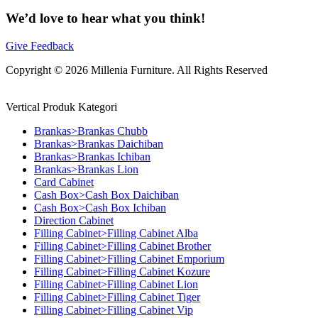
We’d love to hear what you think!
Give Feedback
Copyright © 2026 Millenia Furniture. All Rights Reserved
Vertical Produk Kategori
Brankas>Brankas Chubb
Brankas>Brankas Daichiban
Brankas>Brankas Ichiban
Brankas>Brankas Lion
Card Cabinet
Cash Box>Cash Box Daichiban
Cash Box>Cash Box Ichiban
Direction Cabinet
Filling Cabinet>Filling Cabinet Alba
Filling Cabinet>Filling Cabinet Brother
Filling Cabinet>Filling Cabinet Emporium
Filling Cabinet>Filling Cabinet Kozure
Filling Cabinet>Filling Cabinet Lion
Filling Cabinet>Filling Cabinet Tiger
Filling Cabinet>Filling Cabinet Vip