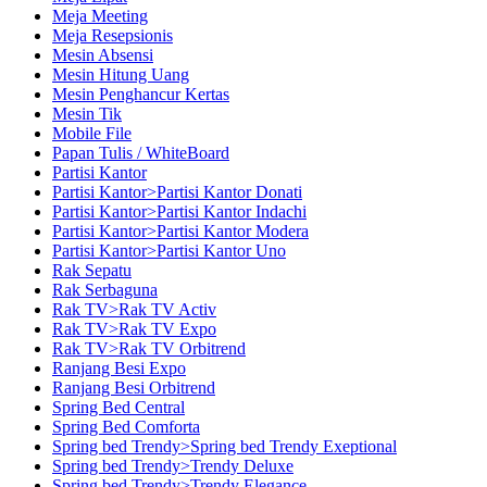
Meja Meeting
Meja Resepsionis
Mesin Absensi
Mesin Hitung Uang
Mesin Penghancur Kertas
Mesin Tik
Mobile File
Papan Tulis / WhiteBoard
Partisi Kantor
Partisi Kantor>Partisi Kantor Donati
Partisi Kantor>Partisi Kantor Indachi
Partisi Kantor>Partisi Kantor Modera
Partisi Kantor>Partisi Kantor Uno
Rak Sepatu
Rak Serbaguna
Rak TV>Rak TV Activ
Rak TV>Rak TV Expo
Rak TV>Rak TV Orbitrend
Ranjang Besi Expo
Ranjang Besi Orbitrend
Spring Bed Central
Spring Bed Comforta
Spring bed Trendy>Spring bed Trendy Exeptional
Spring bed Trendy>Trendy Deluxe
Spring bed Trendy>Trendy Elegance