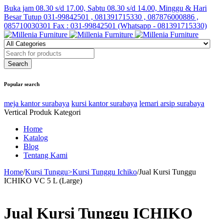
Buka jam 08.30 s/d 17.00, Sabtu 08.30 s/d 14.00, Minggu & Hari
Besar Tutup
031-99842501 , 081391715330 , 087876000886 ,
085710030301 Fax : 031-99842501 (Whatsapp - 081391715330)
Popular search
meja kantor surabaya
kursi kantor surabaya
lemari arsip surabaya
Vertical Produk Kategori
Home
Katalog
Blog
Tentang Kami
Home
/
Kursi Tunggu>Kursi Tunggu Ichiko
/
Jual Kursi Tunggu
ICHIKO VC 5 L (Large)
Jual Kursi Tunggu ICHIKO