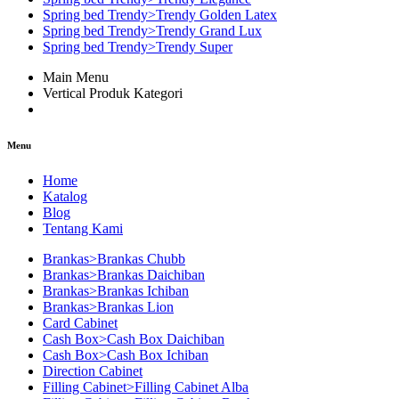
Spring bed Trendy>Trendy Golden Latex
Spring bed Trendy>Trendy Grand Lux
Spring bed Trendy>Trendy Super
Main Menu
Vertical Produk Kategori
Menu
Home
Katalog
Blog
Tentang Kami
Brankas>Brankas Chubb
Brankas>Brankas Daichiban
Brankas>Brankas Ichiban
Brankas>Brankas Lion
Card Cabinet
Cash Box>Cash Box Daichiban
Cash Box>Cash Box Ichiban
Direction Cabinet
Filling Cabinet>Filling Cabinet Alba