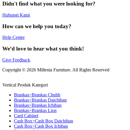
Didn't find what you were looking for?
Hubungi Kami
How can we help you today?
Help Center
We’d love to hear what you think!
Give Feedback
Copyright © 2026 Millenia Furniture. All Rights Reserved
Vertical Produk Kategori
Brankas>Brankas Chubb
Brankas>Brankas Daichiban
Brankas>Brankas Ichiban
Brankas>Brankas Lion
Card Cabinet
Cash Box>Cash Box Daichiban
Cash Box>Cash Box Ichiban