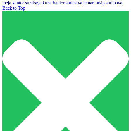
meja kantor surabaya
kursi kantor surabaya
lemari arsip surabaya
Back to Top