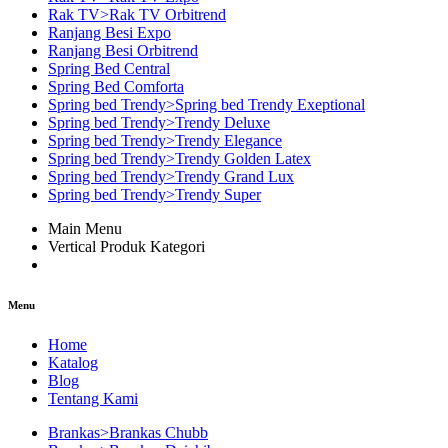
Rak TV>Rak TV Orbitrend
Ranjang Besi Expo
Ranjang Besi Orbitrend
Spring Bed Central
Spring Bed Comforta
Spring bed Trendy>Spring bed Trendy Exeptional
Spring bed Trendy>Trendy Deluxe
Spring bed Trendy>Trendy Elegance
Spring bed Trendy>Trendy Golden Latex
Spring bed Trendy>Trendy Grand Lux
Spring bed Trendy>Trendy Super
Main Menu
Vertical Produk Kategori
Menu
Home
Katalog
Blog
Tentang Kami
Brankas>Brankas Chubb