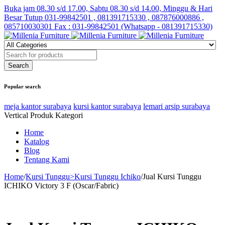
Buka jam 08.30 s/d 17.00, Sabtu 08.30 s/d 14.00, Minggu & Hari
Besar Tutup
031-99842501 , 081391715330 , 087876000886 ,
085710030301 Fax : 031-99842501 (Whatsapp - 081391715330)
Popular search
meja kantor surabaya
kursi kantor surabaya
lemari arsip surabaya
Vertical Produk Kategori
Home
Katalog
Blog
Tentang Kami
Home
/
Kursi Tunggu>Kursi Tunggu Ichiko
/
Jual Kursi Tunggu
ICHIKO Victory 3 F (Oscar/Fabric)