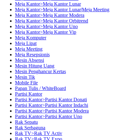
Meja Kantor>Meja Kantor Lunar
Meja Kantor>Meja Kantor Lunar|Meja Meeting
Meja Kantor>Meja Kantor Modera
Meja Kantor>Meja Kantor Orbitrend
Meja Kantor>Meja Kantor Uno
Meja Kantor>Meja Kantor Vip
Meja Komputer
Meja Lipat
Meja Meeting
Meja Resepsionis
Mesin Absensi
Mesin Hitung Uang
Mesin Penghancur Kertas
Mesin Tik
Mobile File
Papan Tulis / WhiteBoard
Partisi Kantor
Partisi Kantor>Partisi Kantor Donati
Partisi Kantor>Partisi Kantor Indachi
Partisi Kantor>Partisi Kantor Modera
Partisi Kantor>Partisi Kantor Uno
Rak Sepatu
Rak Serbaguna
Rak TV>Rak TV Activ
Rak TV>Rak TV Expo