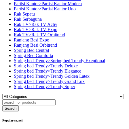
Partisi Kantor>Partisi Kantor Modera
Partisi Kantor>Partisi Kantor Uno
Rak Sepatu
Rak Serbaguna
Rak TV>Rak TV Activ
Rak TV>Rak TV Expo
Rak TV>Rak TV Orbitrend
Ranjang Besi Expo
Ranjang Besi Orbitrend
Spring Bed Central
Spring Bed Comforta
Spring bed Trendy>Spring bed Trendy Exeptional
Spring bed Trendy>Trendy Deluxe
Spring bed Trendy>Trendy Elegance
Spring bed Trendy>Trendy Golden Latex
Spring bed Trendy>Trendy Grand Lux
Spring bed Trendy>Trendy Super
Popular search