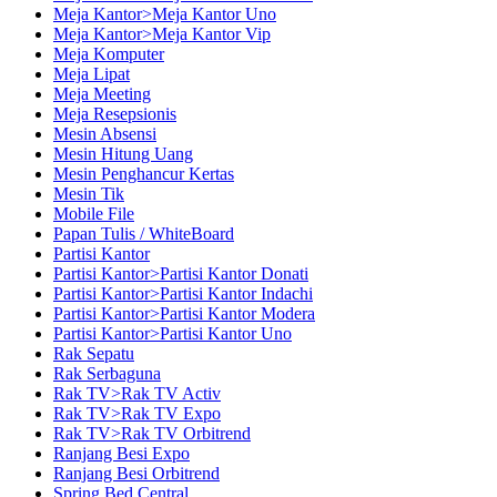
Meja Kantor>Meja Kantor Uno
Meja Kantor>Meja Kantor Vip
Meja Komputer
Meja Lipat
Meja Meeting
Meja Resepsionis
Mesin Absensi
Mesin Hitung Uang
Mesin Penghancur Kertas
Mesin Tik
Mobile File
Papan Tulis / WhiteBoard
Partisi Kantor
Partisi Kantor>Partisi Kantor Donati
Partisi Kantor>Partisi Kantor Indachi
Partisi Kantor>Partisi Kantor Modera
Partisi Kantor>Partisi Kantor Uno
Rak Sepatu
Rak Serbaguna
Rak TV>Rak TV Activ
Rak TV>Rak TV Expo
Rak TV>Rak TV Orbitrend
Ranjang Besi Expo
Ranjang Besi Orbitrend
Spring Bed Central