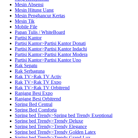
Mesin Absensi
Mesin Hitung Uang
Mesin Penghancur Kertas
Mesin Tik
Mobile File
Papan Tulis / WhiteBoard
Partisi Kantor
Partisi Kantor>Partisi Kantor Donati
Partisi Kantor>Partisi Kantor Indachi
Partisi Kantor>Partisi Kantor Modera
Partisi Kantor>Partisi Kantor Uno
Rak Sepatu
Rak Serbaguna
Rak TV>Rak TV Activ
Rak TV>Rak TV Expo
Rak TV>Rak TV Orbitrend
Ranjang Besi Expo
Ranjang Besi Orbitrend
Spring Bed Central
Spring Bed Comforta
Spring bed Trendy>Spring bed Trendy Exeptional
Spring bed Trendy>Trendy Deluxe
Spring bed Trendy>Trendy Elegance
Spring bed Trendy>Trendy Golden Latex
Spring bed Trendy>Trendy Grand Lux