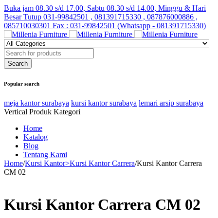
Buka jam 08.30 s/d 17.00, Sabtu 08.30 s/d 14.00, Minggu & Hari
Besar Tutup
031-99842501 , 081391715330 , 087876000886 ,
085710030301 Fax : 031-99842501 (Whatsapp - 081391715330)
Popular search
meja kantor surabaya
kursi kantor surabaya
lemari arsip surabaya
Vertical Produk Kategori
Home
Katalog
Blog
Tentang Kami
Home
/
Kursi Kantor>Kursi Kantor Carrera
/
Kursi Kantor Carrera
CM 02
Kursi Kantor Carrera CM 02