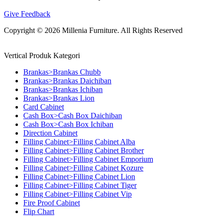
Give Feedback
Copyright © 2026 Millenia Furniture. All Rights Reserved
Vertical Produk Kategori
Brankas>Brankas Chubb
Brankas>Brankas Daichiban
Brankas>Brankas Ichiban
Brankas>Brankas Lion
Card Cabinet
Cash Box>Cash Box Daichiban
Cash Box>Cash Box Ichiban
Direction Cabinet
Filling Cabinet>Filling Cabinet Alba
Filling Cabinet>Filling Cabinet Brother
Filling Cabinet>Filling Cabinet Emporium
Filling Cabinet>Filling Cabinet Kozure
Filling Cabinet>Filling Cabinet Lion
Filling Cabinet>Filling Cabinet Tiger
Filling Cabinet>Filling Cabinet Vip
Fire Proof Cabinet
Flip Chart