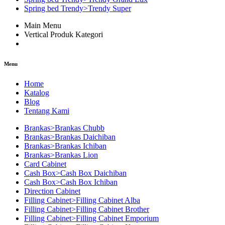
Spring bed Trendy>Trendy Super
Main Menu
Vertical Produk Kategori
Menu
Home
Katalog
Blog
Tentang Kami
Brankas>Brankas Chubb
Brankas>Brankas Daichiban
Brankas>Brankas Ichiban
Brankas>Brankas Lion
Card Cabinet
Cash Box>Cash Box Daichiban
Cash Box>Cash Box Ichiban
Direction Cabinet
Filling Cabinet>Filling Cabinet Alba
Filling Cabinet>Filling Cabinet Brother
Filling Cabinet>Filling Cabinet Emporium