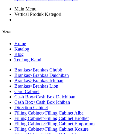
Main Menu
Vertical Produk Kategori
Menu
Home
Katalog
Blog
Tentang Kami
Brankas>Brankas Chubb
Brankas>Brankas Daichiban
Brankas>Brankas Ichiban
Brankas>Brankas Lion
Card Cabinet
Cash Box>Cash Box Daichiban
Cash Box>Cash Box Ichiban
Direction Cabinet
Filling Cabinet>Filling Cabinet Alba
Filling Cabinet>Filling Cabinet Brother
Filling Cabinet>Filling Cabinet Emporium
Filling Cabinet>Filling Cabinet Kozure