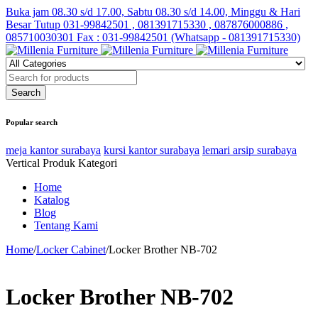
Buka jam 08.30 s/d 17.00, Sabtu 08.30 s/d 14.00, Minggu & Hari
Besar Tutup
031-99842501 , 081391715330 , 087876000886 ,
085710030301 Fax : 031-99842501 (Whatsapp - 081391715330)
Popular search
meja kantor surabaya
kursi kantor surabaya
lemari arsip surabaya
Vertical Produk Kategori
Home
Katalog
Blog
Tentang Kami
Home
/
Locker Cabinet
/
Locker Brother NB-702
Locker Brother NB-702