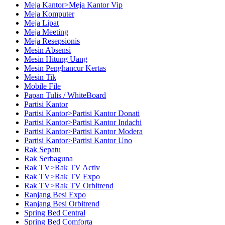
Meja Kantor>Meja Kantor Vip
Meja Komputer
Meja Lipat
Meja Meeting
Meja Resepsionis
Mesin Absensi
Mesin Hitung Uang
Mesin Penghancur Kertas
Mesin Tik
Mobile File
Papan Tulis / WhiteBoard
Partisi Kantor
Partisi Kantor>Partisi Kantor Donati
Partisi Kantor>Partisi Kantor Indachi
Partisi Kantor>Partisi Kantor Modera
Partisi Kantor>Partisi Kantor Uno
Rak Sepatu
Rak Serbaguna
Rak TV>Rak TV Activ
Rak TV>Rak TV Expo
Rak TV>Rak TV Orbitrend
Ranjang Besi Expo
Ranjang Besi Orbitrend
Spring Bed Central
Spring Bed Comforta