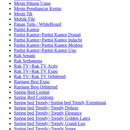
Mesin Hitung Uang
Mesin Penghancur Kertas
Mesin Tik
Mobile File
Papan Tulis / WhiteBoard
Partisi Kantor
Partisi Kantor>Partisi Kantor Donati
Partisi Kantor>Partisi Kantor Indachi
Partisi Kantor>Partisi Kantor Modera
Partisi Kantor>Partisi Kantor Uno
Rak Sepatu
Rak Serbaguna
Rak TV>Rak TV Activ
Rak TV>Rak TV Expo
Rak TV>Rak TV Orbitrend
Ranjang Besi Expo
Ranjang Besi Orbitrend
Spring Bed Central
Spring Bed Comforta
Spring bed Trendy>Spring bed Trendy Exeptional
Spring bed Trendy>Trendy Deluxe
Spring bed Trendy>Trendy Elegance
Spring bed Trendy>Trendy Golden Latex
Spring bed Trendy>Trendy Grand Lux
Spring bed Trendy>Trendy Super