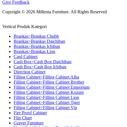
Give Feedback
Copyright © 2026 Millenia Furniture. All Rights Reserved
Vertical Produk Kategori
Brankas>Brankas Chubb
Brankas>Brankas Daichiban
Brankas>Brankas Ichiban
Brankas>Brankas Lion
Card Cabinet
Cash Box>Cash Box Daichiban
Cash Box>Cash Box Ichiban
Direction Cabinet
Filling Cabinet>Filling Cabinet Alba
Filling Cabinet>Filling Cabinet Brother
Filling Cabinet>Filling Cabinet Emporium
Filling Cabinet>Filling Cabinet Kozure
Filling Cabinet>Filling Cabinet Lion
Filling Cabinet>Filling Cabinet Tiger
Filling Cabinet>Filling Cabinet Vip
Fire Proof Cabinet
Flip Chart
Graver Furniture