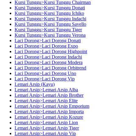
Kursi Tunggu>Kursi Tunggu Chairman
Kursi Tunggu>Kursi Tunggu Donati
Kursi Tunggu>Kursi Tunggu Ichiko
Kursi Tunggu>Kursi Tunggu Indachi
Kursi Tunggu>Kursi Tunggu Savello
Kursi Tunggu>Kursi Tunggu Tiger
Kursi Tunggu>Kursi Tunggu Verona
Laci Dorong>Laci Dorong Donati
Laci Dorong>Laci Dorong Expo
Laci Dorong>Laci Dorong Highpoint
Laci Dorong>Laci Dorong Indachi
Laci Dorong>Laci Dorong Modera
Laci Dorong>Laci Dorong Orbitrend
Laci Dorong>Laci Dorong Uno
Laci Dorong>Laci Dorong Vip
Lemari Arsip (Kayu)
Lemari Arsip>Lemari Arsip Alba
Lemari Arsip>Lemari Arsip Brother
Lemari Arsip>Lemari Arsip Elite
Lemari Arsip>Lemari Arsip Emporium
Lemari Arsip>Lemari Arsip Importa
Lemari Arsip>Lemari Arsip Kozure
Lemari Arsip>Lemari Arsip Lion
Lemari Arsip>Lemari Arsip Tiger
Lemari Arsip>Lemari Arsip Vip