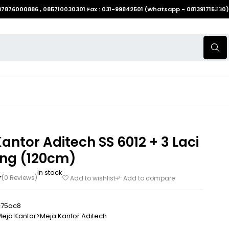
087876000886 , 085710030301 Fax : 031-99842501 (Whatsapp - 081391715330)
antor Aditech SS 6012 + 3 Laci
ng (120cm)
In stock
(0 Reviews)
Add to wishlist
Add to compare
c75ac8
eja Kantor>Meja Kantor Aditech