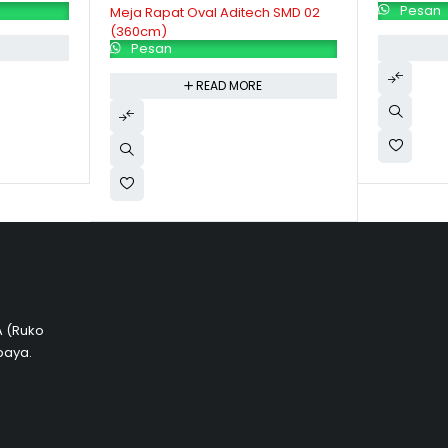
Pesan
Meja Rapat Oval Aditech SMD 02
(360cm)
Pesan
READ MORE
 A (Ruko
baya.