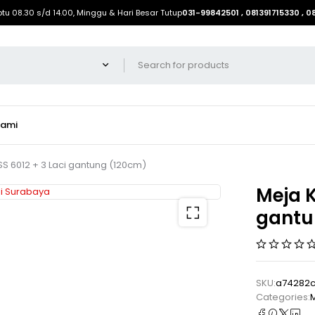
btu 08.30 s/d 14.00, Minggu & Hari Besar Tutup
031-99842501 , 081391715330 , 
Kami
SS 6012 + 3 Laci gantung (120cm)
Meja K
gantu
SKU:
a74282
Categories:
M