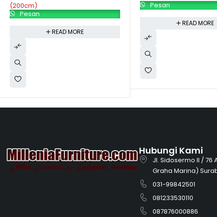
Pesan
(200cm)
Pesan
READ MORE
READ MORE
Hubungi Kami
Jl. Sidosermo II / 76
Graha Marina) Sura
031-99842501
081233530110
087876000886