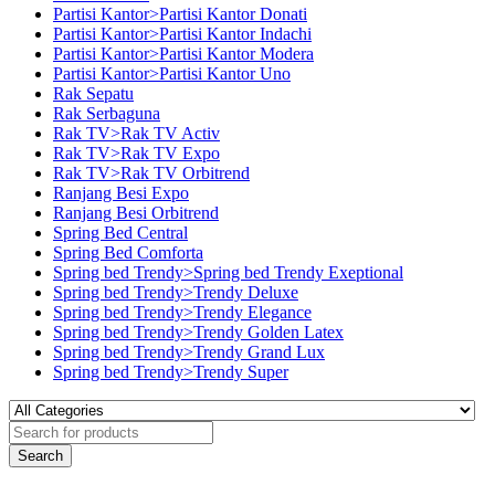
Partisi Kantor>Partisi Kantor Donati
Partisi Kantor>Partisi Kantor Indachi
Partisi Kantor>Partisi Kantor Modera
Partisi Kantor>Partisi Kantor Uno
Rak Sepatu
Rak Serbaguna
Rak TV>Rak TV Activ
Rak TV>Rak TV Expo
Rak TV>Rak TV Orbitrend
Ranjang Besi Expo
Ranjang Besi Orbitrend
Spring Bed Central
Spring Bed Comforta
Spring bed Trendy>Spring bed Trendy Exeptional
Spring bed Trendy>Trendy Deluxe
Spring bed Trendy>Trendy Elegance
Spring bed Trendy>Trendy Golden Latex
Spring bed Trendy>Trendy Grand Lux
Spring bed Trendy>Trendy Super