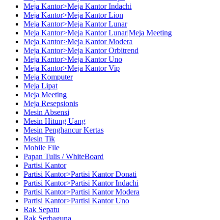
Meja Kantor>Meja Kantor Indachi
Meja Kantor>Meja Kantor Lion
Meja Kantor>Meja Kantor Lunar
Meja Kantor>Meja Kantor Lunar|Meja Meeting
Meja Kantor>Meja Kantor Modera
Meja Kantor>Meja Kantor Orbitrend
Meja Kantor>Meja Kantor Uno
Meja Kantor>Meja Kantor Vip
Meja Komputer
Meja Lipat
Meja Meeting
Meja Resepsionis
Mesin Absensi
Mesin Hitung Uang
Mesin Penghancur Kertas
Mesin Tik
Mobile File
Papan Tulis / WhiteBoard
Partisi Kantor
Partisi Kantor>Partisi Kantor Donati
Partisi Kantor>Partisi Kantor Indachi
Partisi Kantor>Partisi Kantor Modera
Partisi Kantor>Partisi Kantor Uno
Rak Sepatu
Rak Serbaguna