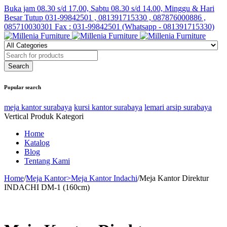
Buka jam 08.30 s/d 17.00, Sabtu 08.30 s/d 14.00, Minggu & Hari
Besar Tutup
031-99842501 , 081391715330 , 087876000886 ,
085710030301 Fax : 031-99842501 (Whatsapp - 081391715330)
Popular search
meja kantor surabaya
kursi kantor surabaya
lemari arsip surabaya
Vertical Produk Kategori
Home
Katalog
Blog
Tentang Kami
Home
/
Meja Kantor>Meja Kantor Indachi
/
Meja Kantor Direktur
INDACHI DM-1 (160cm)