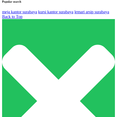
Popular search
meja kantor surabaya
kursi kantor surabaya
lemari arsip surabaya
Back to Top