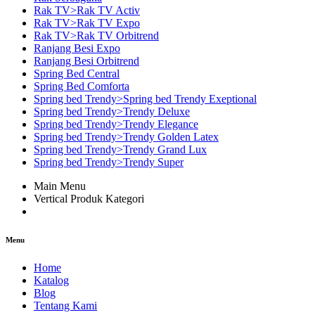
Rak TV>Rak TV Activ
Rak TV>Rak TV Expo
Rak TV>Rak TV Orbitrend
Ranjang Besi Expo
Ranjang Besi Orbitrend
Spring Bed Central
Spring Bed Comforta
Spring bed Trendy>Spring bed Trendy Exeptional
Spring bed Trendy>Trendy Deluxe
Spring bed Trendy>Trendy Elegance
Spring bed Trendy>Trendy Golden Latex
Spring bed Trendy>Trendy Grand Lux
Spring bed Trendy>Trendy Super
Main Menu
Vertical Produk Kategori
Menu
Home
Katalog
Blog
Tentang Kami