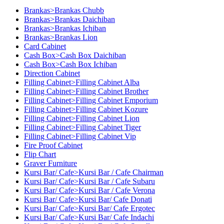
Brankas>Brankas Chubb
Brankas>Brankas Daichiban
Brankas>Brankas Ichiban
Brankas>Brankas Lion
Card Cabinet
Cash Box>Cash Box Daichiban
Cash Box>Cash Box Ichiban
Direction Cabinet
Filling Cabinet>Filling Cabinet Alba
Filling Cabinet>Filling Cabinet Brother
Filling Cabinet>Filling Cabinet Emporium
Filling Cabinet>Filling Cabinet Kozure
Filling Cabinet>Filling Cabinet Lion
Filling Cabinet>Filling Cabinet Tiger
Filling Cabinet>Filling Cabinet Vip
Fire Proof Cabinet
Flip Chart
Graver Furniture
Kursi Bar/ Cafe>Kursi Bar / Cafe Chairman
Kursi Bar/ Cafe>Kursi Bar / Cafe Subaru
Kursi Bar/ Cafe>Kursi Bar / Cafe Verona
Kursi Bar/ Cafe>Kursi Bar/ Cafe Donati
Kursi Bar/ Cafe>Kursi Bar/ Cafe Ergotec
Kursi Bar/ Cafe>Kursi Bar/ Cafe Indachi