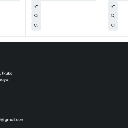
 A (Ruko
baya.
by2@gmail.com