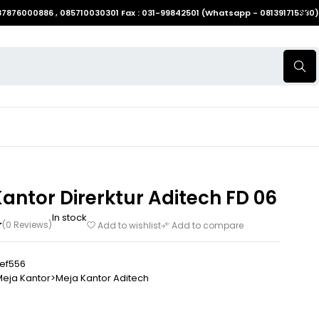
087876000886 , 085710030301 Fax : 031-99842501 (Whatsapp - 081391715330)
antor Direrktur Aditech FD 06
In stock
(0 Reviews)
Add to wishlist
Add to compare
ef556
eja Kantor>Meja Kantor Aditech