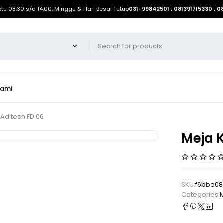
btu 08.30 s/d 14.00, Minggu & Hari Besar Tutup
031-99842501 , 081391715330 , 
Kami
 Aditech FD 06
Meja K
SKU:
f6bbe08
Categories:
M