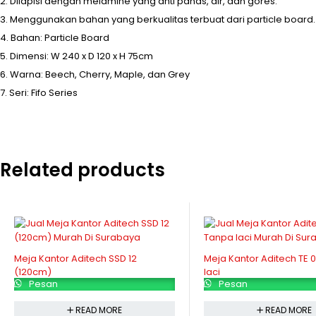
Dilapisi dengan melamine yang anti panas, air, dan gores.
Menggunakan bahan yang berkualitas terbuat dari particle board.
Bahan: Particle Board
Dimensi: W 240 x D 120 x H 75cm
Warna: Beech, Cherry, Maple, dan Grey
Seri: Fifo Series
Related products
Meja Kantor Aditech SSD 12
Meja Kantor Aditech TE 0
(120cm)
laci
Pesan
Pesan
READ MORE
READ MORE