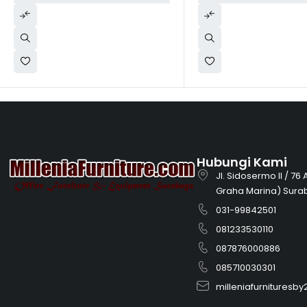
Hubungi Kami
Jl. Sidosermo II / 76
Graha Marina) Sura
031-99842501
081233530110
087876000886
085710030301
milleniafurnitures