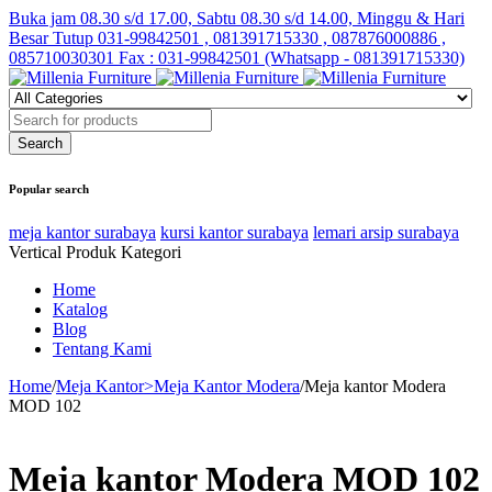
Buka jam 08.30 s/d 17.00, Sabtu 08.30 s/d 14.00, Minggu & Hari
Besar Tutup
031-99842501 , 081391715330 , 087876000886 ,
085710030301 Fax : 031-99842501 (Whatsapp - 081391715330)
Popular search
meja kantor surabaya
kursi kantor surabaya
lemari arsip surabaya
Vertical Produk Kategori
Home
Katalog
Blog
Tentang Kami
Home
/
Meja Kantor>Meja Kantor Modera
/
Meja kantor Modera
MOD 102
Meja kantor Modera MOD 102