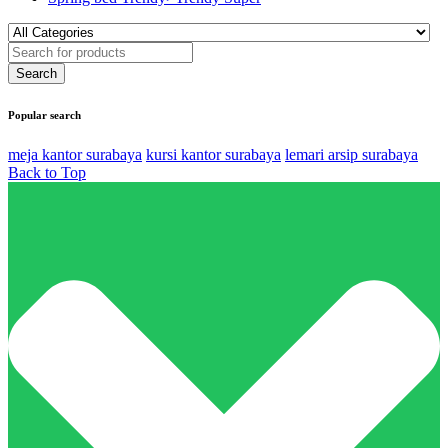
Popular search
meja kantor surabaya
kursi kantor surabaya
lemari arsip surabaya
Back to Top