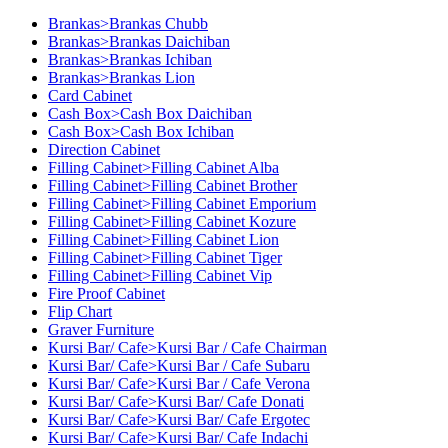
Brankas>Brankas Chubb
Brankas>Brankas Daichiban
Brankas>Brankas Ichiban
Brankas>Brankas Lion
Card Cabinet
Cash Box>Cash Box Daichiban
Cash Box>Cash Box Ichiban
Direction Cabinet
Filling Cabinet>Filling Cabinet Alba
Filling Cabinet>Filling Cabinet Brother
Filling Cabinet>Filling Cabinet Emporium
Filling Cabinet>Filling Cabinet Kozure
Filling Cabinet>Filling Cabinet Lion
Filling Cabinet>Filling Cabinet Tiger
Filling Cabinet>Filling Cabinet Vip
Fire Proof Cabinet
Flip Chart
Graver Furniture
Kursi Bar/ Cafe>Kursi Bar / Cafe Chairman
Kursi Bar/ Cafe>Kursi Bar / Cafe Subaru
Kursi Bar/ Cafe>Kursi Bar / Cafe Verona
Kursi Bar/ Cafe>Kursi Bar/ Cafe Donati
Kursi Bar/ Cafe>Kursi Bar/ Cafe Ergotec
Kursi Bar/ Cafe>Kursi Bar/ Cafe Indachi