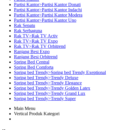
Partisi Kantor>Partisi Kantor Donati
Partisi Kantor>Partisi Kantor Indachi
Partisi Kantor>Partisi Kantor Modera
Partisi Kantor>Partisi Kantor Uno
Rak Sepatu
Rak Serbaguna
Rak TV>Rak TV Activ
Rak TV>Rak TV Expo
Rak TV>Rak TV Orbitrend
Ranjang Besi Expo
Ranjang Besi Orbitrend
Spring Bed Central
Spring Bed Comforta
Spring bed Trendy>Spring bed Trendy Exeptional
Spring bed Trendy>Trendy Deluxe
Spring bed Trendy>Trendy Elegance
Spring bed Trendy>Trendy Golden Latex
Spring bed Trendy>Trendy Grand Lux
Spring bed Trendy>Trendy Super
Main Menu
Vertical Produk Kategori