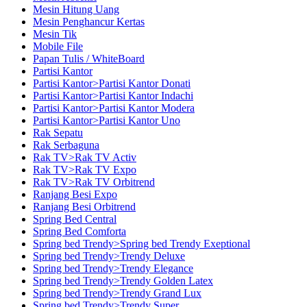
Mesin Hitung Uang
Mesin Penghancur Kertas
Mesin Tik
Mobile File
Papan Tulis / WhiteBoard
Partisi Kantor
Partisi Kantor>Partisi Kantor Donati
Partisi Kantor>Partisi Kantor Indachi
Partisi Kantor>Partisi Kantor Modera
Partisi Kantor>Partisi Kantor Uno
Rak Sepatu
Rak Serbaguna
Rak TV>Rak TV Activ
Rak TV>Rak TV Expo
Rak TV>Rak TV Orbitrend
Ranjang Besi Expo
Ranjang Besi Orbitrend
Spring Bed Central
Spring Bed Comforta
Spring bed Trendy>Spring bed Trendy Exeptional
Spring bed Trendy>Trendy Deluxe
Spring bed Trendy>Trendy Elegance
Spring bed Trendy>Trendy Golden Latex
Spring bed Trendy>Trendy Grand Lux
Spring bed Trendy>Trendy Super