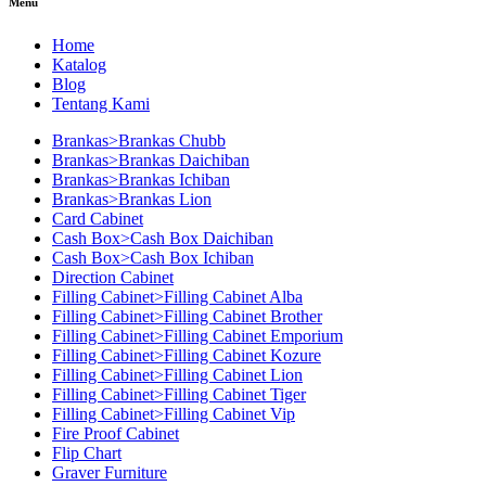
Menu
Home
Katalog
Blog
Tentang Kami
Brankas>Brankas Chubb
Brankas>Brankas Daichiban
Brankas>Brankas Ichiban
Brankas>Brankas Lion
Card Cabinet
Cash Box>Cash Box Daichiban
Cash Box>Cash Box Ichiban
Direction Cabinet
Filling Cabinet>Filling Cabinet Alba
Filling Cabinet>Filling Cabinet Brother
Filling Cabinet>Filling Cabinet Emporium
Filling Cabinet>Filling Cabinet Kozure
Filling Cabinet>Filling Cabinet Lion
Filling Cabinet>Filling Cabinet Tiger
Filling Cabinet>Filling Cabinet Vip
Fire Proof Cabinet
Flip Chart
Graver Furniture