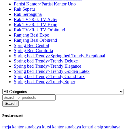
Partisi Kantor>Partisi Kantor Uno
Rak Sepatu
Rak Serbaguna
Rak TV>Rak TV Activ
Rak TV>Rak TV Expo
Rak TV>Rak TV Orbitrend
Ranjang Besi Expo
Ranjang Besi Orbitrend
Spring Bed Central
Spring Bed Comforta
Spring bed Trendy>Spring bed Trendy Exeptional
Spring bed Trendy>Trendy Deluxe
Spring bed Trendy>Trendy Elegance
Spring bed Trendy>Trendy Golden Latex
Spring bed Trendy>Trendy Grand Lux
Spring bed Trendy>Trendy Super
Popular search
meja kantor surabaya
kursi kantor surabaya
lemari arsip surabaya