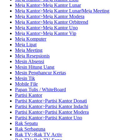
Meja Kantor>Meja Kantor Lunar
Meja Kantor>Meja Kantor Lunar|Meja Meeting
Meja Kantor>Meja Kantor Modera
Meja Kantor>Meja Kantor Orbitrend
Meja Kantor>Meja Kantor Uno
Meja Kantor>Meja Kantor Vip
Meja Komputer
Meja Lipat
Meja Meeting
Meja Resepsionis
Mesin Absensi
Mesin Hitung Uang
Mesin Penghancur Kertas
Mesin Tik
Mobile File
Papan Tulis / WhiteBoard
Partisi Kantor
Partisi Kantor>Partisi Kantor Donati
Partisi Kantor>Partisi Kantor Indachi
Partisi Kantor>Partisi Kantor Modera
Partisi Kantor>Partisi Kantor Uno
Rak Sepatu
Rak Serbaguna
Rak TV>Rak TV Activ