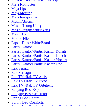
Meja Kantor>Meja Kantor Vip
Meja Komputer
Meja Lipat
Meja Meeting
Meja Resepsionis
Mesin Absensi
Mesin Hitung Uang
Mesin Penghancur Kertas
Mesin Tik
Mobile File
Papan Tulis / WhiteBoard
Partisi Kantor
Partisi Kantor>Partisi Kantor Donati
Partisi Kantor>Partisi Kantor Indachi
Partisi Kantor>Partisi Kantor Modera
Partisi Kantor>Partisi Kantor Uno
Rak Sepatu
Rak Serbaguna
Rak TV>Rak TV Activ
Rak TV>Rak TV Expo
Rak TV>Rak TV Orbitrend
Ranjang Besi Expo
Ranjang Besi Orbitrend
Spring Bed Central
Spring Bed Comforta