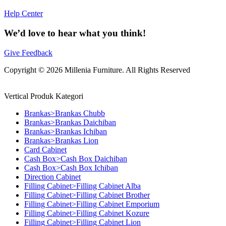
Help Center
We’d love to hear what you think!
Give Feedback
Copyright © 2026 Millenia Furniture. All Rights Reserved
Vertical Produk Kategori
Brankas>Brankas Chubb
Brankas>Brankas Daichiban
Brankas>Brankas Ichiban
Brankas>Brankas Lion
Card Cabinet
Cash Box>Cash Box Daichiban
Cash Box>Cash Box Ichiban
Direction Cabinet
Filling Cabinet>Filling Cabinet Alba
Filling Cabinet>Filling Cabinet Brother
Filling Cabinet>Filling Cabinet Emporium
Filling Cabinet>Filling Cabinet Kozure
Filling Cabinet>Filling Cabinet Lion