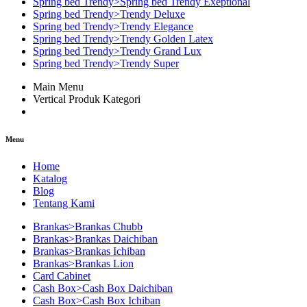
Spring bed Trendy>Spring bed Trendy Exeptional
Spring bed Trendy>Trendy Deluxe
Spring bed Trendy>Trendy Elegance
Spring bed Trendy>Trendy Golden Latex
Spring bed Trendy>Trendy Grand Lux
Spring bed Trendy>Trendy Super
Main Menu
Vertical Produk Kategori
Menu
Home
Katalog
Blog
Tentang Kami
Brankas>Brankas Chubb
Brankas>Brankas Daichiban
Brankas>Brankas Ichiban
Brankas>Brankas Lion
Card Cabinet
Cash Box>Cash Box Daichiban
Cash Box>Cash Box Ichiban