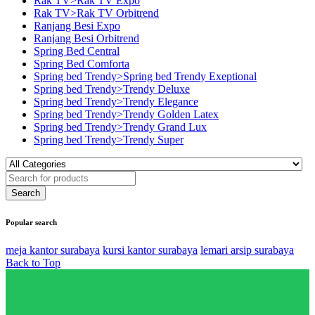
Rak TV>Rak TV Expo
Rak TV>Rak TV Orbitrend
Ranjang Besi Expo
Ranjang Besi Orbitrend
Spring Bed Central
Spring Bed Comforta
Spring bed Trendy>Spring bed Trendy Exeptional
Spring bed Trendy>Trendy Deluxe
Spring bed Trendy>Trendy Elegance
Spring bed Trendy>Trendy Golden Latex
Spring bed Trendy>Trendy Grand Lux
Spring bed Trendy>Trendy Super
Popular search
meja kantor surabaya
kursi kantor surabaya
lemari arsip surabaya
Back to Top