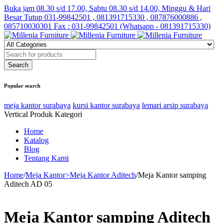
Buka jam 08.30 s/d 17.00, Sabtu 08.30 s/d 14.00, Minggu & Hari
Besar Tutup
031-99842501 , 081391715330 , 087876000886 ,
085710030301 Fax : 031-99842501 (Whatsapp - 081391715330)
Popular search
meja kantor surabaya
kursi kantor surabaya
lemari arsip surabaya
Vertical Produk Kategori
Home
Katalog
Blog
Tentang Kami
Home
/
Meja Kantor>Meja Kantor Aditech
/
Meja Kantor samping
Aditech AD 05
Meja Kantor samping Aditech