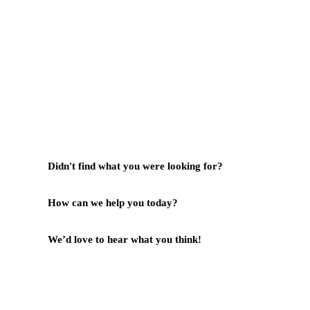
031-99842501
081233530110
087876000886
085710030301
milleniafurnituresby2@gmail.com
Didn't find what you were looking for?
Hubungi Kami
How can we help you today?
Help Center
We’d love to hear what you think!
Give Feedback