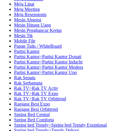
Meja Lipat
Meja Meeting
Meja Resepsionis
Mesin Absensi
Mesin Hitung Uang
Mesin Penghancur Kertas
Mesin Tik
Mobile File
Papan Tulis / WhiteBoard
Partisi Kantor
Partisi Kantor>Partisi Kantor Donati
Partisi Kantor>Partisi Kantor Indachi
Partisi Kantor>Partisi Kantor Modera
Partisi Kantor>Partisi Kantor Uno
Rak Sepatu
Rak Serbaguna
Rak TV>Rak TV Activ
Rak TV>Rak TV Expo
Rak TV>Rak TV Orbitrend
Ranjang Besi Expo
Ranjang Besi Orbitrend
Spring Bed Central
Spring Bed Comforta
Spring bed Trendy>Spring bed Trendy Exeptional
Spring bed Trendy>Trendy Deluxe