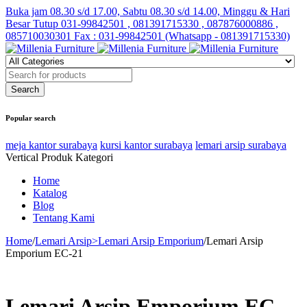
Buka jam 08.30 s/d 17.00, Sabtu 08.30 s/d 14.00, Minggu & Hari
Besar Tutup
031-99842501 , 081391715330 , 087876000886 ,
085710030301 Fax : 031-99842501 (Whatsapp - 081391715330)
Popular search
meja kantor surabaya
kursi kantor surabaya
lemari arsip surabaya
Vertical Produk Kategori
Home
Katalog
Blog
Tentang Kami
Home
/
Lemari Arsip>Lemari Arsip Emporium
/
Lemari Arsip
Emporium EC-21
Lemari Arsip Emporium EC-