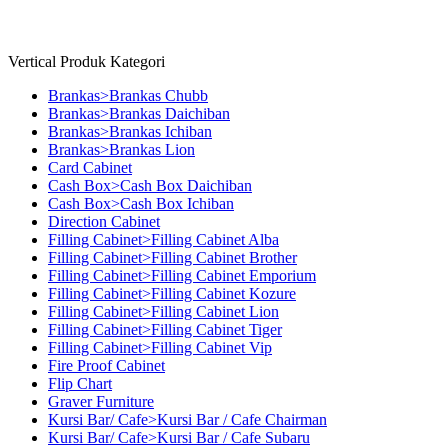
Copyright © 2026 Millenia Furniture. All Rights Reserved
Vertical Produk Kategori
Brankas>Brankas Chubb
Brankas>Brankas Daichiban
Brankas>Brankas Ichiban
Brankas>Brankas Lion
Card Cabinet
Cash Box>Cash Box Daichiban
Cash Box>Cash Box Ichiban
Direction Cabinet
Filling Cabinet>Filling Cabinet Alba
Filling Cabinet>Filling Cabinet Brother
Filling Cabinet>Filling Cabinet Emporium
Filling Cabinet>Filling Cabinet Kozure
Filling Cabinet>Filling Cabinet Lion
Filling Cabinet>Filling Cabinet Tiger
Filling Cabinet>Filling Cabinet Vip
Fire Proof Cabinet
Flip Chart
Graver Furniture
Kursi Bar/ Cafe>Kursi Bar / Cafe Chairman
Kursi Bar/ Cafe>Kursi Bar / Cafe Subaru