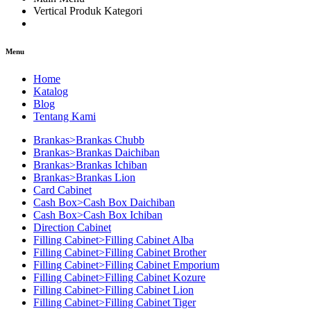
Vertical Produk Kategori
Menu
Home
Katalog
Blog
Tentang Kami
Brankas>Brankas Chubb
Brankas>Brankas Daichiban
Brankas>Brankas Ichiban
Brankas>Brankas Lion
Card Cabinet
Cash Box>Cash Box Daichiban
Cash Box>Cash Box Ichiban
Direction Cabinet
Filling Cabinet>Filling Cabinet Alba
Filling Cabinet>Filling Cabinet Brother
Filling Cabinet>Filling Cabinet Emporium
Filling Cabinet>Filling Cabinet Kozure
Filling Cabinet>Filling Cabinet Lion
Filling Cabinet>Filling Cabinet Tiger