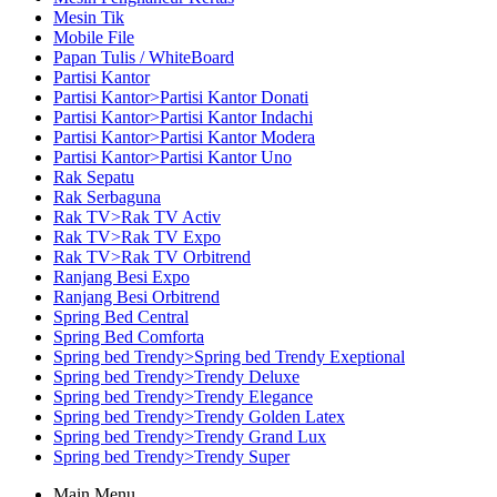
Mesin Tik
Mobile File
Papan Tulis / WhiteBoard
Partisi Kantor
Partisi Kantor>Partisi Kantor Donati
Partisi Kantor>Partisi Kantor Indachi
Partisi Kantor>Partisi Kantor Modera
Partisi Kantor>Partisi Kantor Uno
Rak Sepatu
Rak Serbaguna
Rak TV>Rak TV Activ
Rak TV>Rak TV Expo
Rak TV>Rak TV Orbitrend
Ranjang Besi Expo
Ranjang Besi Orbitrend
Spring Bed Central
Spring Bed Comforta
Spring bed Trendy>Spring bed Trendy Exeptional
Spring bed Trendy>Trendy Deluxe
Spring bed Trendy>Trendy Elegance
Spring bed Trendy>Trendy Golden Latex
Spring bed Trendy>Trendy Grand Lux
Spring bed Trendy>Trendy Super
Main Menu