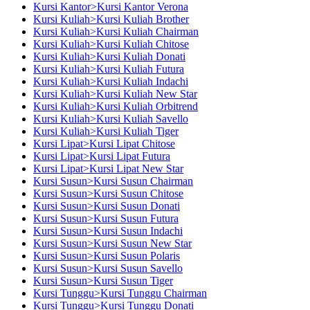
Kursi Kantor>Kursi Kantor Verona
Kursi Kuliah>Kursi Kuliah Brother
Kursi Kuliah>Kursi Kuliah Chairman
Kursi Kuliah>Kursi Kuliah Chitose
Kursi Kuliah>Kursi Kuliah Donati
Kursi Kuliah>Kursi Kuliah Futura
Kursi Kuliah>Kursi Kuliah Indachi
Kursi Kuliah>Kursi Kuliah New Star
Kursi Kuliah>Kursi Kuliah Orbitrend
Kursi Kuliah>Kursi Kuliah Savello
Kursi Kuliah>Kursi Kuliah Tiger
Kursi Lipat>Kursi Lipat Chitose
Kursi Lipat>Kursi Lipat Futura
Kursi Lipat>Kursi Lipat New Star
Kursi Susun>Kursi Susun Chairman
Kursi Susun>Kursi Susun Chitose
Kursi Susun>Kursi Susun Donati
Kursi Susun>Kursi Susun Futura
Kursi Susun>Kursi Susun Indachi
Kursi Susun>Kursi Susun New Star
Kursi Susun>Kursi Susun Polaris
Kursi Susun>Kursi Susun Savello
Kursi Susun>Kursi Susun Tiger
Kursi Tunggu>Kursi Tunggu Chairman
Kursi Tunggu>Kursi Tunggu Donati