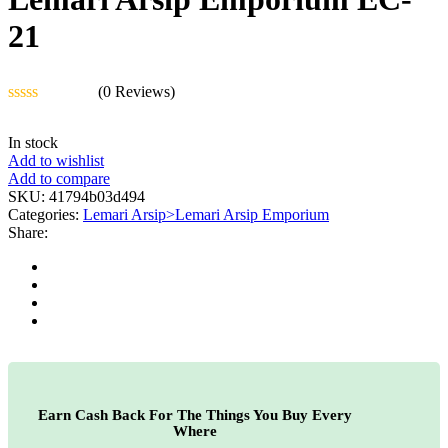
21
(0 Reviews)
Rated
0
In stock
out
Add to wishlist
of
Add to compare
5
SKU:
41794b03d494
Categories:
Lemari Arsip>Lemari Arsip Emporium
Share:
Earn Cash Back For The Things You Buy Every
Where