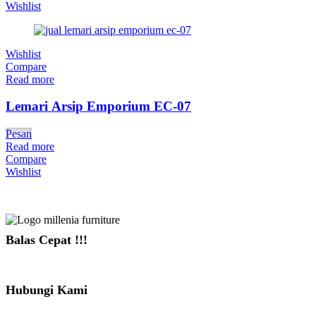
Wishlist
Wishlist
Compare
Read more
Lemari Arsip Emporium EC-07
Pesan
Read more
Compare
Wishlist
Balas Cepat !!!
081391715330
Hubungi Kami
Jl. Sidosermo II / 76 A (Ruko Graha Marina) Surabaya.