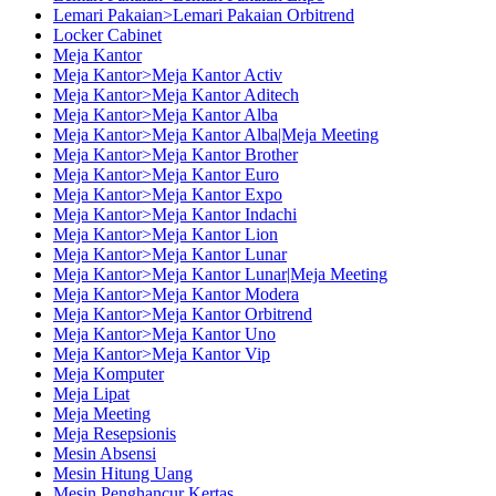
Lemari Pakaian>Lemari Pakaian Orbitrend
Locker Cabinet
Meja Kantor
Meja Kantor>Meja Kantor Activ
Meja Kantor>Meja Kantor Aditech
Meja Kantor>Meja Kantor Alba
Meja Kantor>Meja Kantor Alba|Meja Meeting
Meja Kantor>Meja Kantor Brother
Meja Kantor>Meja Kantor Euro
Meja Kantor>Meja Kantor Expo
Meja Kantor>Meja Kantor Indachi
Meja Kantor>Meja Kantor Lion
Meja Kantor>Meja Kantor Lunar
Meja Kantor>Meja Kantor Lunar|Meja Meeting
Meja Kantor>Meja Kantor Modera
Meja Kantor>Meja Kantor Orbitrend
Meja Kantor>Meja Kantor Uno
Meja Kantor>Meja Kantor Vip
Meja Komputer
Meja Lipat
Meja Meeting
Meja Resepsionis
Mesin Absensi
Mesin Hitung Uang
Mesin Penghancur Kertas