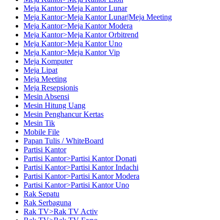
Meja Kantor>Meja Kantor Lunar
Meja Kantor>Meja Kantor Lunar|Meja Meeting
Meja Kantor>Meja Kantor Modera
Meja Kantor>Meja Kantor Orbitrend
Meja Kantor>Meja Kantor Uno
Meja Kantor>Meja Kantor Vip
Meja Komputer
Meja Lipat
Meja Meeting
Meja Resepsionis
Mesin Absensi
Mesin Hitung Uang
Mesin Penghancur Kertas
Mesin Tik
Mobile File
Papan Tulis / WhiteBoard
Partisi Kantor
Partisi Kantor>Partisi Kantor Donati
Partisi Kantor>Partisi Kantor Indachi
Partisi Kantor>Partisi Kantor Modera
Partisi Kantor>Partisi Kantor Uno
Rak Sepatu
Rak Serbaguna
Rak TV>Rak TV Activ