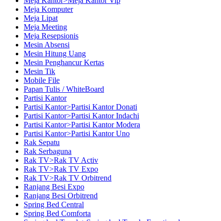
Meja Kantor>Meja Kantor Vip
Meja Komputer
Meja Lipat
Meja Meeting
Meja Resepsionis
Mesin Absensi
Mesin Hitung Uang
Mesin Penghancur Kertas
Mesin Tik
Mobile File
Papan Tulis / WhiteBoard
Partisi Kantor
Partisi Kantor>Partisi Kantor Donati
Partisi Kantor>Partisi Kantor Indachi
Partisi Kantor>Partisi Kantor Modera
Partisi Kantor>Partisi Kantor Uno
Rak Sepatu
Rak Serbaguna
Rak TV>Rak TV Activ
Rak TV>Rak TV Expo
Rak TV>Rak TV Orbitrend
Ranjang Besi Expo
Ranjang Besi Orbitrend
Spring Bed Central
Spring Bed Comforta