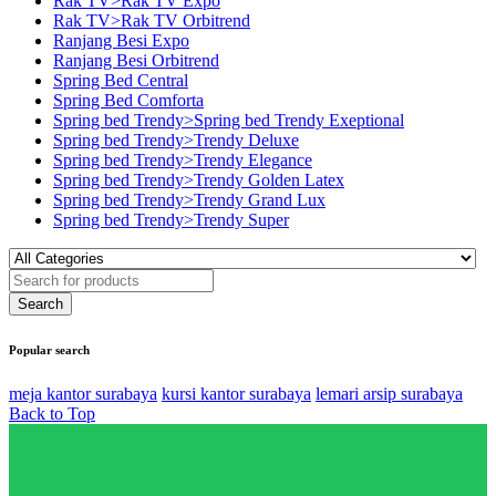
Rak TV>Rak TV Expo
Rak TV>Rak TV Orbitrend
Ranjang Besi Expo
Ranjang Besi Orbitrend
Spring Bed Central
Spring Bed Comforta
Spring bed Trendy>Spring bed Trendy Exeptional
Spring bed Trendy>Trendy Deluxe
Spring bed Trendy>Trendy Elegance
Spring bed Trendy>Trendy Golden Latex
Spring bed Trendy>Trendy Grand Lux
Spring bed Trendy>Trendy Super
Popular search
meja kantor surabaya
kursi kantor surabaya
lemari arsip surabaya
Back to Top