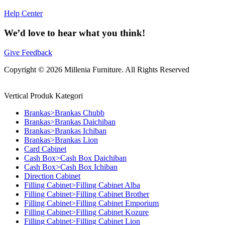
Help Center
We’d love to hear what you think!
Give Feedback
Copyright © 2026 Millenia Furniture. All Rights Reserved
Vertical Produk Kategori
Brankas>Brankas Chubb
Brankas>Brankas Daichiban
Brankas>Brankas Ichiban
Brankas>Brankas Lion
Card Cabinet
Cash Box>Cash Box Daichiban
Cash Box>Cash Box Ichiban
Direction Cabinet
Filling Cabinet>Filling Cabinet Alba
Filling Cabinet>Filling Cabinet Brother
Filling Cabinet>Filling Cabinet Emporium
Filling Cabinet>Filling Cabinet Kozure
Filling Cabinet>Filling Cabinet Lion