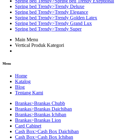
Spring bed Trendy>Spring bed Trendy Exeptional
Spring bed Trendy>Trendy Deluxe
Spring bed Trendy>Trendy Elegance
Spring bed Trendy>Trendy Golden Latex
Spring bed Trendy>Trendy Grand Lux
Spring bed Trendy>Trendy Super
Main Menu
Vertical Produk Kategori
Menu
Home
Katalog
Blog
Tentang Kami
Brankas>Brankas Chubb
Brankas>Brankas Daichiban
Brankas>Brankas Ichiban
Brankas>Brankas Lion
Card Cabinet
Cash Box>Cash Box Daichiban
Cash Box>Cash Box Ichiban