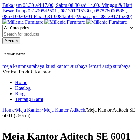
Buka jam 08.30 s/d 17.00, Sabtu 08.30 s/d 14.00, Minggu & Hari
Besar Tutup
031-99842501 , 081391715330 , 087876000886 ,
085710030301 Fax : 031-99842501 (Whatsapp - 081391715330)
Popular search
meja kantor surabaya
kursi kantor surabaya
lemari arsip surabaya
Vertical Produk Kategori
Home
Katalog
Blog
Tentang Kami
Home
/
Meja Kantor>Meja Kantor Aditech
/
Meja Kantor Aditech SE
6001 (260cm)
Meja Kantor Aditech SE 6001